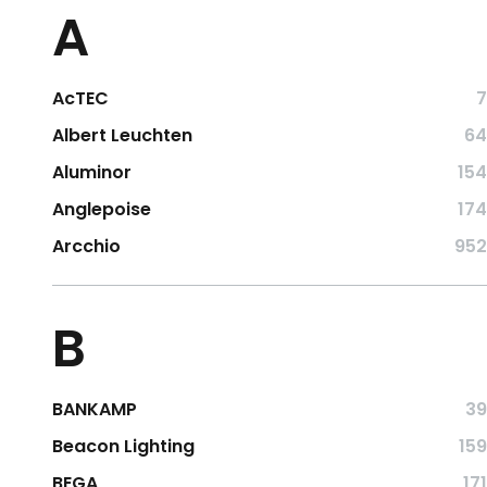
A
AcTEC
7
Albert Leuchten
64
Aluminor
154
Anglepoise
174
Arcchio
952
B
BANKAMP
39
Beacon Lighting
159
BEGA
171