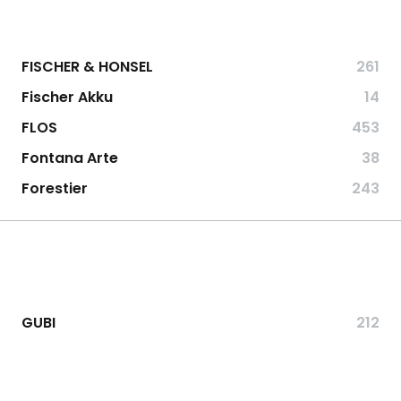
FISCHER & HONSEL
261
Fischer Akku
14
FLOS
453
Fontana Arte
38
Forestier
243
GUBI
212