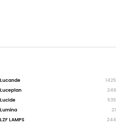
Lucande
1425
Luceplan
249
Lucide
535
Lumina
21
LZF LAMPS
244