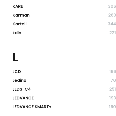
KARE
306
Karman
263
Kartell
344
kdln
221
L
LCD
196
Ledino
70
LEDS-C4
251
LEDVANCE
193
LEDVANCE SMART+
160