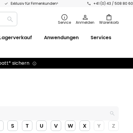
Exklusiv für Firmenkunden⁵
+41 (0) 43 / 508 80 60
Suche
Service
Anmelden
Warenkorb
Lagerverkauf
Anwendungen
Services
batt* sichern
S
T
U
V
W
X
Y
Z