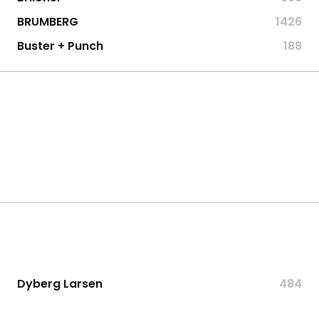
BRUMBERG
1426
Buster + Punch
188
Dyberg Larsen
484