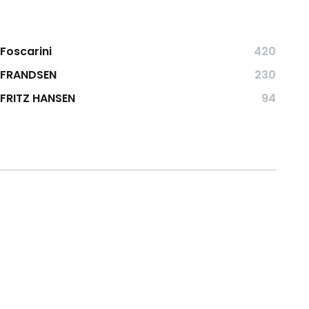
Foscarini
420
FRANDSEN
230
FRITZ HANSEN
94