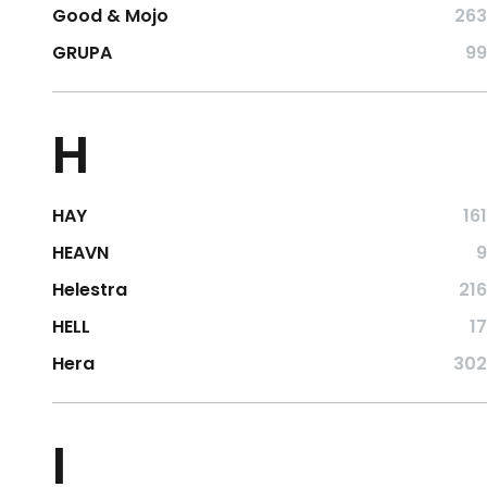
Good & Mojo
263
GRUPA
99
H
HAY
161
HEAVN
9
Helestra
216
HELL
17
Hera
302
I