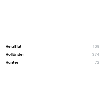
HerzBlut
109
Holländer
374
Hunter
72