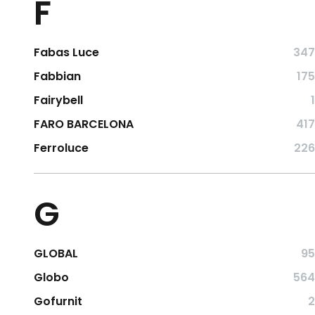
F
Fabas Luce
347
Fabbian
175
Fairybell
1
FARO BARCELONA
417
Ferroluce
226
G
GLOBAL
95
Globo
564
Gofurnit
2