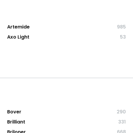
Artemide
985
Axo Light
53
Bover
290
Brilliant
331
Briloner
668