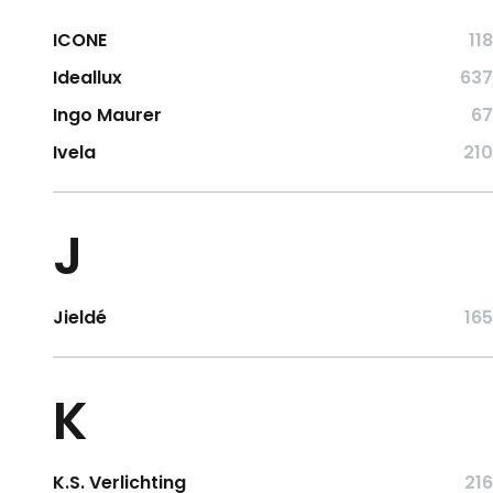
ICONE
118
Ideallux
637
Ingo Maurer
67
Ivela
210
J
Jieldé
165
K
K.S. Verlichting
216