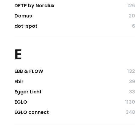
DFTP by Nordlux
126
Domus
20
dot-spot
6
E
EBB & FLOW
132
Ebir
39
Egger Licht
33
EGLO
1130
EGLO connect
348