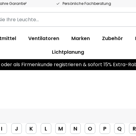
Jahre Garantie²
Persönliche Fachberatung
tmittel
Ventilatoren
Marken
Zubehör
Lichtplanung
 oder als Firmenkunde registrieren & sofort 15% Extra-Ra
I
J
K
L
M
N
O
P
Q
R