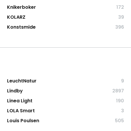
Knikerboker
172
KOLARZ
39
Konstsmide
396
LeuchtNatur
9
Lindby
2897
Linea Light
190
LOLA Smart
3
Louis Poulsen
505