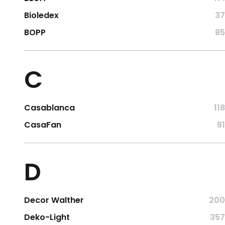
Bioledex
37
BOPP
85
C
Casablanca
118
CasaFan
81
D
Decor Walther
200
Deko-Light
357