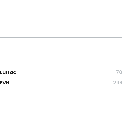
Eutrac
70
EVN
296