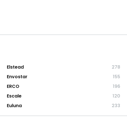
Elstead
278
Envostar
155
ERCO
196
Escale
120
Euluna
233