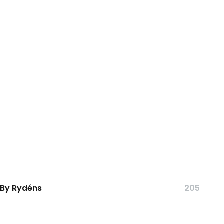
By Rydéns
205