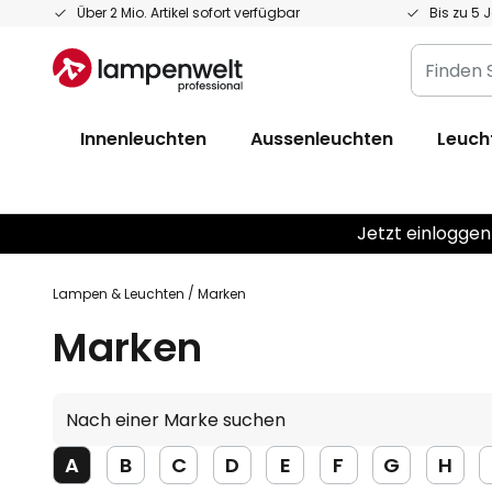
Zum
Über 2 Mio. Artikel sofort verfügbar
Bis zu 5 
Inhalt
Finden
springen
Sie
Ihre
Innenleuchten
Aussenleuchten
Leuch
Leuchte...
Jetzt einloggen
Lampen & Leuchten
Marken
Marken
Nach
einer
Marke
A
B
C
D
E
F
G
H
suchen