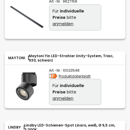
Art.-Nr.:
9627158
Für
individuelle
Preise
bitte
anmelden
Maytoni Yin LED-Strahler Unity-System, Triac,
MAYTONI
930, schwarz
Art.-Nr.:
10023548
Produktdatenblatt
Für
individuelle
Preise
bitte
anmelden
Lindby LED-Schienen-Spot Linaro, weiß, Ø 9,5 cm,
LINDBY
3.000K