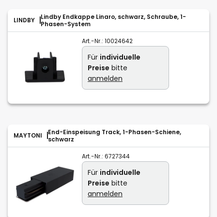
Lindby Endkappe Linaro, schwarz, Schraube, 1-
LINDBY
Phasen-System
Art.-Nr.:
10024642
Für
individuelle
Preise
bitte
anmelden
End-Einspeisung Track, 1-Phasen-Schiene,
MAYTONI
schwarz
Art.-Nr.:
6727344
Für
individuelle
Preise
bitte
anmelden