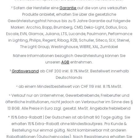
² Sofern der Hersteller eine
Garantie
auf die von uns verkauften
Produkte anbietet, erhalten Sie über die gesetzliche
Gewährleistungsfrist hinaus bis zu 5 Jahre Garantie auf folgende
Marken: Arcchio, Bopp, Brumberg, CMD, Deko-Light, Dotlux, Erco,
Escale, EVN, Glamox, Juliana, LTS, Lucande, Paulmann, Performance
in Lighting, Philips, Regent, Ribag, RZB, Schuller, Siteco, SLV, Steinel,
The Light Group, Westinghouse, WIBRE, XAL, Zumtobel
Nähere Informationen bezüglich Gewährleistung können Sie
unseren
AGB
entnehmen.
³
Gratisversand
ab CHF 200 inkl. 8.1% MwSt. Bestellwert innerhalb
Deutschlands
⁴ ab einem Mindestbestellwert von CHF 119 inkl. 8.1% MwSt.
⁵ Verkauf nur an Unternehmer, Gewerbetreibende, Freiberufler und
öffentliche Institutionen, nicht jedoch an Verbraucher im Sinne des §
13 BGB. Alle Preise in Euro zzgl. gesetzl. MwSt. Angebote freibleibend
* 15% Extra-Rabatt | Der Gutschein ist ab Erhalt 90 Tage gültig. Sie
erhalten 15% Extra-Rabatt ohne Mindestkaufpreis. Pro Kunde &
Bestellung nur einmal gültig. Nicht kombinierbar mit anderen
Rabattaktionen (Gutscheincodes). Nach Registrierung erhalten Sie