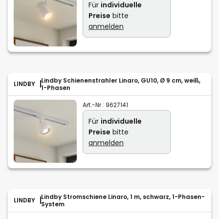
Für
individuelle
Preise
bitte
anmelden
Lindby Schienenstrahler Linaro, GU10, Ø 9 cm, weiß,
LINDBY
1-Phasen
Art.-Nr.:
9627141
Für
individuelle
Preise
bitte
anmelden
Lindby Stromschiene Linaro, 1 m, schwarz, 1-Phasen-
LINDBY
System