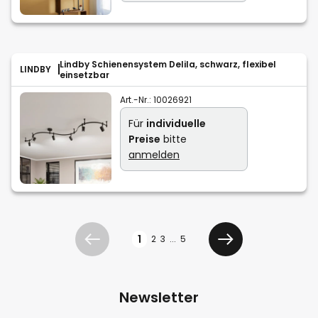
Lindby Schienensystem Delila, schwarz, flexibel
LINDBY
einsetzbar
Art.-Nr.:
10026921
Für
individuelle
Preise
bitte
anmelden
Seite
1
2
3
...
5
Zurück
Weiter
Newsletter