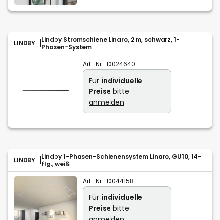
Lindby Stromschiene Linaro, 2 m, schwarz, 1-
LINDBY
Phasen-System
Art.-Nr.:
10024640
Für
individuelle
Preise
bitte
anmelden
Lindby 1-Phasen-Schienensystem Linaro, GU10, 14-
LINDBY
flg., weiß
Art.-Nr.:
10044158
Für
individuelle
Preise
bitte
anmelden