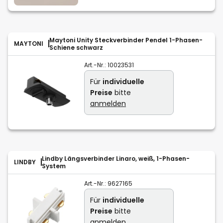
Maytoni Unity Steckverbinder Pendel 1-Phasen-
MAYTONI
Schiene schwarz
Art.-Nr.:
10023531
Für
individuelle
Preise
bitte
anmelden
Lindby Längsverbinder Linaro, weiß, 1-Phasen-
LINDBY
System
Art.-Nr.:
9627165
Für
individuelle
Preise
bitte
anmelden