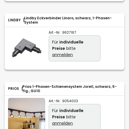
Lindby Eckverbinder Linaro, schwarz, 1-Phasen-
LINDBY
System
Art.-Nr.:
9627167
Für
individuelle
Preise
bitte
anmelden
Prios 1-Phasen-Schienensystem Jorell, schwarz, 5-
PRIOS
flg., GU10
Art.-Nr.:
9054003
Für
individuelle
Preise
bitte
anmelden