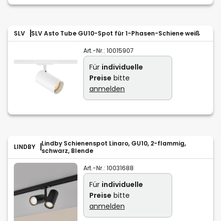
SLV
SLV Asto Tube GU10-Spot für 1-Phasen-Schiene weiß
Art.-Nr.:
10015907
Für
individuelle
Preise
bitte
anmelden
Lindby Schienenspot Linaro, GU10, 2-flammig,
LINDBY
schwarz, Blende
Art.-Nr.:
10031688
Für
individuelle
Preise
bitte
anmelden