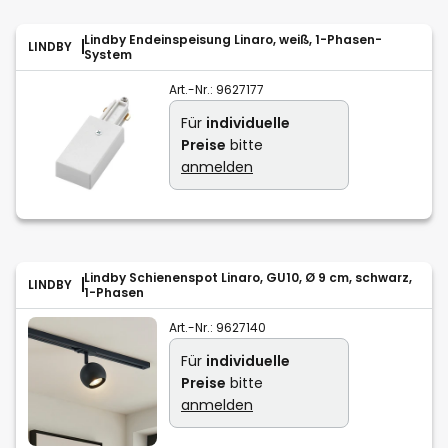
Lindby Endeinspeisung Linaro, weiß, 1-Phasen-
LINDBY
System
Art.-Nr.:
9627177
Für
individuelle
Preise
bitte
anmelden
Lindby Schienenspot Linaro, GU10, Ø 9 cm, schwarz,
LINDBY
1-Phasen
Art.-Nr.:
9627140
Für
individuelle
Preise
bitte
anmelden