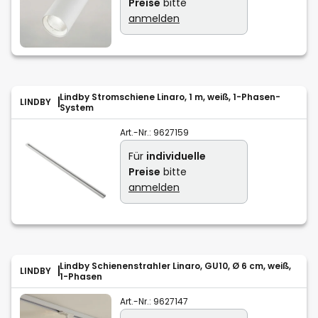
Preise
bitte
anmelden
Lindby Stromschiene Linaro, 1 m, weiß, 1-Phasen-
LINDBY
System
Art.-Nr.:
9627159
Für
individuelle
Preise
bitte
anmelden
Lindby Schienenstrahler Linaro, GU10, Ø 6 cm, weiß,
LINDBY
1-Phasen
Art.-Nr.:
9627147