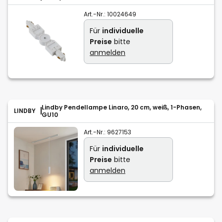
Art.-Nr.:
10024649
Für
individuelle
Preise
bitte
anmelden
Lindby Pendellampe Linaro, 20 cm, weiß, 1-Phasen,
LINDBY
GU10
Art.-Nr.:
9627153
Für
individuelle
Preise
bitte
anmelden