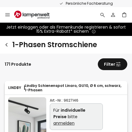
Zum
Persönliche Fachberatung
Inhalt
springen
Jetzt einloggen oder als Firmenkunde registrieren & sofort
15% Extra-Rabatt* sichern
1-Phasen Stromschiene
171 Produkte
Filter
Lindby Schienenspot Linaro, GU10, Ø 6 cm, schwarz,
LINDBY
1-Phasen
Art.-Nr.:
9627146
Für
individuelle
Preise
bitte
anmelden