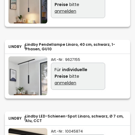
Preise
bitte
anmelden
Lindby Pendellampe Linaro, 40 cm, schwarz, 1-
LINDBY
Phasen, GU10
Art.-Nr.:
9627155
Für
individuelle
Preise
bitte
anmelden
Lindby LED-Schienen-Spot Linaro, schwarz, Ø 7 cm,
LINDBY
Alu, CCT
Art.-Nr.:
10045874