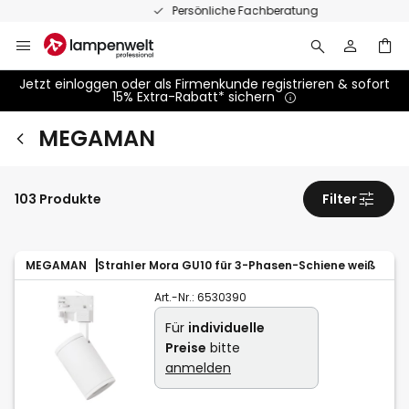
Zum
Persönliche Fachberatung
Inhalt
springen
Jetzt einloggen oder als Firmenkunde registrieren & sofort
15% Extra-Rabatt* sichern
MEGAMAN
103 Produkte
Filter
MEGAMAN
Strahler Mora GU10 für 3-Phasen-Schiene weiß
Art.-Nr.:
6530390
Für
individuelle
Preise
bitte
anmelden