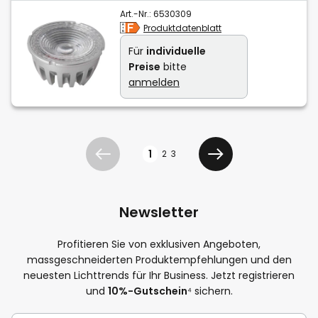
Art.-Nr.:
6530309
Produktdatenblatt
Für
individuelle
Preise
bitte
anmelden
Seite
1
2
3
Zurück
Weiter
Newsletter
Profitieren Sie von exklusiven Angeboten,
massgeschneiderten Produktempfehlungen und den
neuesten Lichttrends für Ihr Business. Jetzt registrieren
und
10%-Gutschein
⁴ sichern.