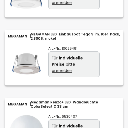
anmelden
MEGAMAN LED-Einbauspot Tego Slim, 10er-Pack,
MEGAMAN
2.800 K, nickel
Art.-Nr.:
10029491
Für
individuelle
Preise
bitte
anmelden
Megaman Renzo+ LED-Wandleuchte
MEGAMAN
ColorSelect Ø 33 cm
Art.-Nr.:
6530407
Für
individuelle