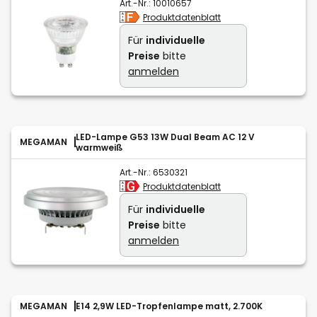
Art.-Nr.:
10010657
Produktdatenblatt
Für
individuelle
Preise
bitte
anmelden
LED-Lampe G53 13W Dual Beam AC 12 V
MEGAMAN
warmweiß
Art.-Nr.:
6530321
Produktdatenblatt
Für
individuelle
Preise
bitte
anmelden
MEGAMAN
E14 2,9W LED-Tropfenlampe matt, 2.700K