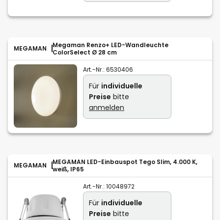
Megaman Renzo+ LED-Wandleuchte
MEGAMAN
ColorSelect Ø 28 cm
Art.-Nr.:
6530406
Für
individuelle
Preise
bitte
anmelden
MEGAMAN LED-Einbauspot Tego Slim, 4.000 K,
MEGAMAN
weiß, IP65
Art.-Nr.:
10048972
Für
individuelle
Preise
bitte