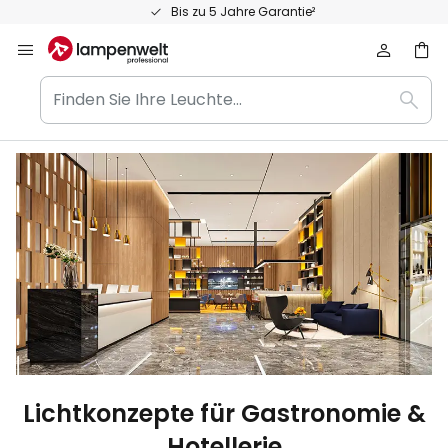
Zum
Persönliche Fachberatung
Inhalt
springen
Finden
Such
Sie
Ihre
Leuchte...
Lichtkonzepte für Gastronomie &
Hotellerie