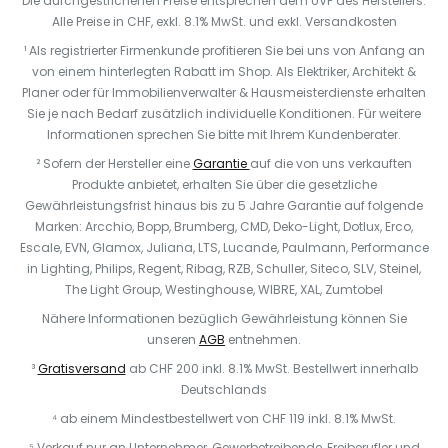
Die durchgestrichenen Preise entsprechen dem UVP des Herstellers.
Alle Preise in CHF, exkl. 8.1% MwSt. und exkl. Versandkosten
¹ Als registrierter Firmenkunde profitieren Sie bei uns von Anfang an
von einem hinterlegten Rabatt im Shop. Als Elektriker, Architekt &
Planer oder für Immobilienverwalter & Hausmeisterdienste erhalten
Sie je nach Bedarf zusätzlich individuelle Konditionen. Für weitere
Informationen sprechen Sie bitte mit Ihrem Kundenberater.
² Sofern der Hersteller eine
Garantie
auf die von uns verkauften
Produkte anbietet, erhalten Sie über die gesetzliche
Gewährleistungsfrist hinaus bis zu 5 Jahre Garantie auf folgende
Marken: Arcchio, Bopp, Brumberg, CMD, Deko-Light, Dotlux, Erco,
Escale, EVN, Glamox, Juliana, LTS, Lucande, Paulmann, Performance
in Lighting, Philips, Regent, Ribag, RZB, Schuller, Siteco, SLV, Steinel,
The Light Group, Westinghouse, WIBRE, XAL, Zumtobel
Nähere Informationen bezüglich Gewährleistung können Sie
unseren
AGB
entnehmen.
³
Gratisversand
ab CHF 200 inkl. 8.1% MwSt. Bestellwert innerhalb
Deutschlands
⁴ ab einem Mindestbestellwert von CHF 119 inkl. 8.1% MwSt.
⁵ Verkauf nur an Unternehmer, Gewerbetreibende, Freiberufler und