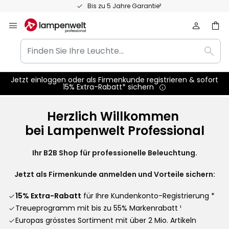
Zum
Bis zu 5 Jahre Garantie²
Inhalt
springen
Finden
Such
Sie
Ihre
Jetzt einloggen oder als Firmenkunde registrieren & sofort
Leuchte...
15% Extra-Rabatt* sichern
Herzlich Willkommen
bei Lampenwelt Professional
Ihr B2B Shop für professionelle Beleuchtung.
Jetzt als Firmenkunde anmelden und Vorteile sichern:
15% Extra-Rabatt
für Ihre Kundenkonto-Registrierung *
Treueprogramm mit bis zu 55% Markenrabatt ¹
Europas grösstes Sortiment mit über 2 Mio. Artikeln