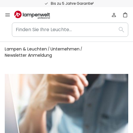
Zum
Bis zu 5 Jahre Garantie²
Inhalt
springen
Finden
Such
Sie
Ihre
Leuchte...
Lampen & Leuchten
Unternehmen
Newsletter Anmeldung