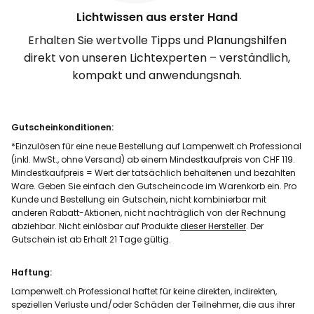
Lichtwissen aus erster Hand
Erhalten Sie wertvolle Tipps und Planungshilfen
direkt von unseren Lichtexperten – verständlich,
kompakt und anwendungsnah.
Gutscheinkonditionen:
*Einzulösen für eine neue Bestellung auf Lampenwelt.ch Professional
(inkl. MwSt., ohne Versand) ab einem Mindestkaufpreis von CHF 119.
Mindestkaufpreis = Wert der tatsächlich behaltenen und bezahlten
Ware. Geben Sie einfach den Gutscheincode im Warenkorb ein. Pro
Kunde und Bestellung ein Gutschein, nicht kombinierbar mit
anderen Rabatt-Aktionen, nicht nachträglich von der Rechnung
abziehbar. Nicht einlösbar auf Produkte
dieser Hersteller
. Der
Gutschein ist ab Erhalt 21 Tage gültig.
Haftung:
Lampenwelt.ch Professional haftet für keine direkten, indirekten,
speziellen Verluste und/oder Schäden der Teilnehmer, die aus ihrer