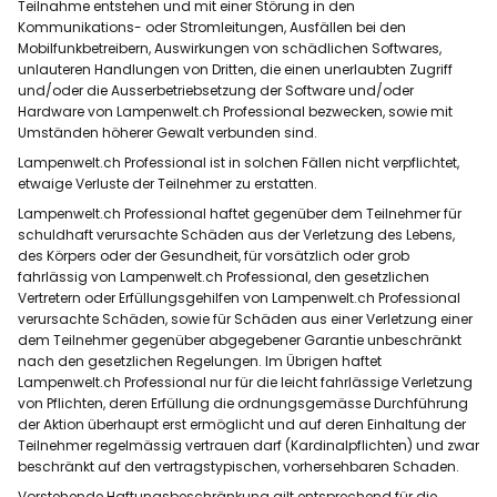
Teilnahme entstehen und mit einer Störung in den
Kommunikations- oder Stromleitungen, Ausfällen bei den
Mobilfunkbetreibern, Auswirkungen von schädlichen Softwares,
unlauteren Handlungen von Dritten, die einen unerlaubten Zugriff
und/oder die Ausserbetriebsetzung der Software und/oder
Hardware von Lampenwelt.ch Professional bezwecken, sowie mit
Umständen höherer Gewalt verbunden sind.
Lampenwelt.ch Professional ist in solchen Fällen nicht verpflichtet,
etwaige Verluste der Teilnehmer zu erstatten.
Lampenwelt.ch Professional haftet gegenüber dem Teilnehmer für
schuldhaft verursachte Schäden aus der Verletzung des Lebens,
des Körpers oder der Gesundheit, für vorsätzlich oder grob
fahrlässig von Lampenwelt.ch Professional, den gesetzlichen
Vertretern oder Erfüllungsgehilfen von Lampenwelt.ch Professional
verursachte Schäden, sowie für Schäden aus einer Verletzung einer
dem Teilnehmer gegenüber abgegebener Garantie unbeschränkt
nach den gesetzlichen Regelungen. Im Übrigen haftet
Lampenwelt.ch Professional nur für die leicht fahrlässige Verletzung
von Pflichten, deren Erfüllung die ordnungsgemässe Durchführung
der Aktion überhaupt erst ermöglicht und auf deren Einhaltung der
Teilnehmer regelmässig vertrauen darf (Kardinalpflichten) und zwar
beschränkt auf den vertragstypischen, vorhersehbaren Schaden.
Vorstehende Haftungsbeschränkung gilt entsprechend für die