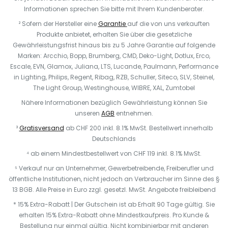
Informationen sprechen Sie bitte mit Ihrem Kundenberater.
² Sofern der Hersteller eine
Garantie
auf die von uns verkauften
Produkte anbietet, erhalten Sie über die gesetzliche
Gewährleistungsfrist hinaus bis zu 5 Jahre Garantie auf folgende
Marken: Arcchio, Bopp, Brumberg, CMD, Deko-Light, Dotlux, Erco,
Escale, EVN, Glamox, Juliana, LTS, Lucande, Paulmann, Performance
in Lighting, Philips, Regent, Ribag, RZB, Schuller, Siteco, SLV, Steinel,
The Light Group, Westinghouse, WIBRE, XAL, Zumtobel
Nähere Informationen bezüglich Gewährleistung können Sie
unseren
AGB
entnehmen.
³
Gratisversand
ab CHF 200 inkl. 8.1% MwSt. Bestellwert innerhalb
Deutschlands
⁴ ab einem Mindestbestellwert von CHF 119 inkl. 8.1% MwSt.
⁵ Verkauf nur an Unternehmer, Gewerbetreibende, Freiberufler und
öffentliche Institutionen, nicht jedoch an Verbraucher im Sinne des §
13 BGB. Alle Preise in Euro zzgl. gesetzl. MwSt. Angebote freibleibend
* 15% Extra-Rabatt | Der Gutschein ist ab Erhalt 90 Tage gültig. Sie
erhalten 15% Extra-Rabatt ohne Mindestkaufpreis. Pro Kunde &
Bestellung nur einmal gültig. Nicht kombinierbar mit anderen