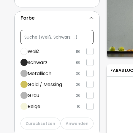
Deckenspots & Spotlampen
12
Farbe
Deckenstrahler und Spots
9
Suche
Mehr anzeigen
(Weiß,
Schwarz,
Weiß
116
...)
Schwarz
89
FABAS LUC
Metallisch
30
Gold / Messing
26
Grau
26
Beige
10
Transparent
23
Zurücksetzen
Anwenden
Holz
13