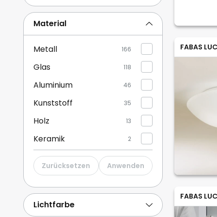
Multicolor
4
Material
Braun / Rost
3
FABAS LUC
Metall
166
Mehr anzeigen
Glas
118
Aluminium
46
Kunststoff
35
Holz
13
Keramik
2
Zurücksetzen
Anwenden
FABAS LUC
Lichtfarbe