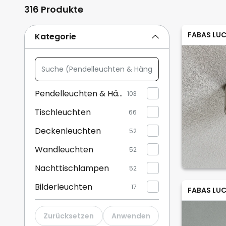
316 Produkte
FABAS LUC
Kategorie
Suche
(Pendelleuchten
&
Pendelleuchten & Hängelampen
103
Hängelampen,
Tischleuchten
Tischleuchten,
66
...)
Deckenleuchten
52
Wandleuchten
52
Nachttischlampen
52
Bilderleuchten
17
FABAS LUC
Stehleuchten
17
Zurücksetzen
Anwenden
Aussenwandleuchten
13