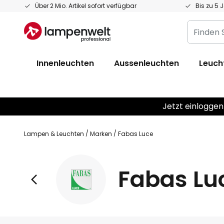
Zum
Über 2 Mio. Artikel sofort verfügbar
Bis zu 5 
Inhalt
Finden
springen
Sie
Ihre
Innenleuchten
Aussenleuchten
Leuch
Leuchte...
Jetzt einloggen
Lampen & Leuchten
Marken
Fabas Luce
Fabas Lu