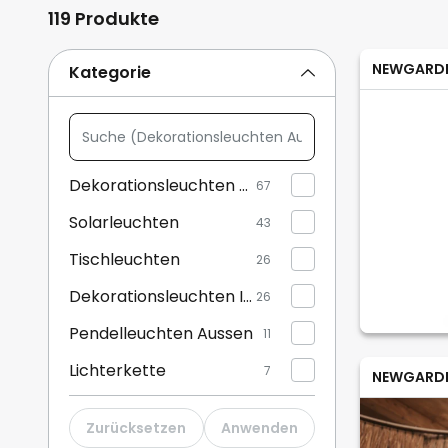
119 Produkte
NEWGARD
Kategorie
Suche
(Dekorationsleuchten
Aussen,
Dekorationsleuchten Aussen
67
Solarleuchten,
Solarleuchten
...)
43
Tischleuchten
26
Dekorationsleuchten Innen
26
Pendelleuchten Aussen
11
Lichterkette
7
NEWGARD
Wandleuchten
6
Zurücksetzen
Anwenden
Wandlampen mit Schalter
6