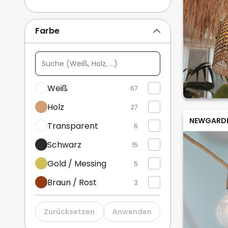
Aussenwandleuchten
3
Farbe
Wandleuchten mit Bewegungsmelder
2
Suche
Mehr anzeigen
(Weiß,
Holz,
Weiß
67
...)
Holz
27
NEWGARD
Transparent
6
Schwarz
15
Gold / Messing
5
Braun / Rost
2
Grau
5
Zurücksetzen
Anwenden
Metallisch
2