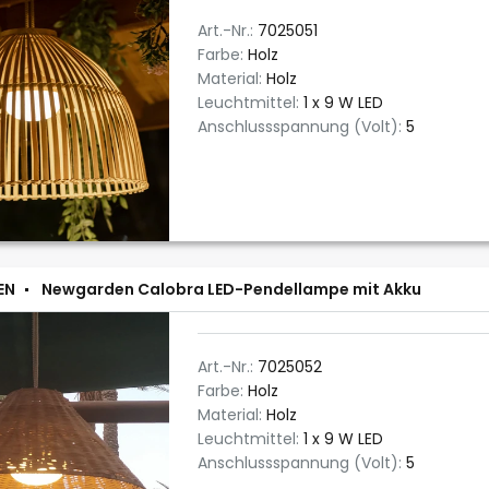
Art.-Nr.:
7025051
Farbe:
Holz
Material:
Holz
Leuchtmittel:
1 x 9 W LED
Anschlussspannung (Volt):
5
EN
Newgarden Calobra LED-Pendellampe mit Akku
Art.-Nr.:
7025052
Farbe:
Holz
Material:
Holz
Leuchtmittel:
1 x 9 W LED
Anschlussspannung (Volt):
5