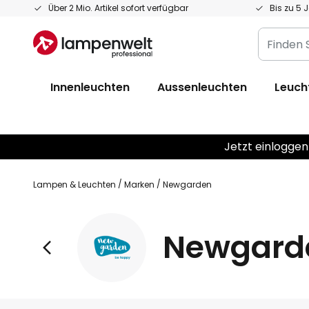
Zum
Über 2 Mio. Artikel sofort verfügbar
Bis zu 5 
Inhalt
Finden
springen
Sie
Ihre
Innenleuchten
Aussenleuchten
Leuch
Leuchte...
Jetzt einloggen
Lampen & Leuchten
Marken
Newgarden
Newgard