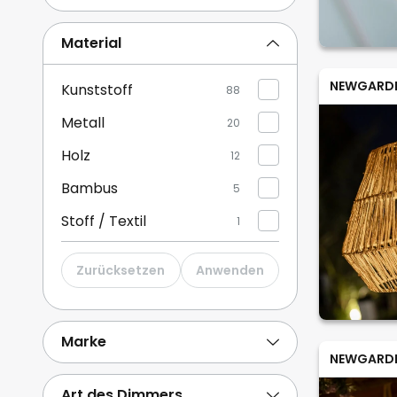
Gelb
2
Material
Pink / Rosé
2
NEWGARD
Kunststoff
88
Mehr anzeigen
Metall
20
Holz
12
Bambus
5
Stoff / Textil
1
Zurücksetzen
Anwenden
Marke
NEWGARD
Art des Dimmers