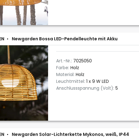
EN
Newgarden Bossa LED-Pendelleuchte mit Akku
Art.-Nr.:
7025050
Farbe:
Holz
Material:
Holz
Leuchtmittel:
1 x 9 W LED
Anschlussspannung (Volt):
5
EN
Newgarden Solar-Lichterkette Mykonos, weiß, IP44