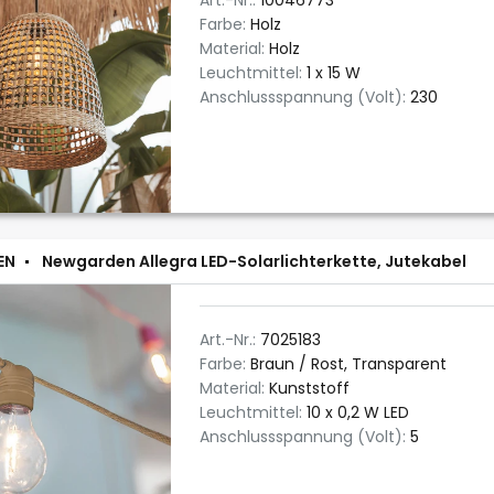
Art.-Nr.:
10046773
Farbe:
Holz
Material:
Holz
Leuchtmittel:
1 x 15 W
Anschlussspannung (Volt):
230
EN
Newgarden Allegra LED-Solarlichterkette, Jutekabel
Art.-Nr.:
7025183
Farbe:
Braun / Rost, Transparent
Material:
Kunststoff
Leuchtmittel:
10 x 0,2 W LED
Anschlussspannung (Volt):
5