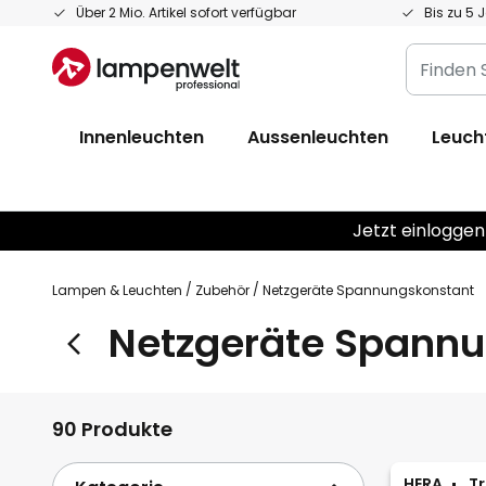
Zum
Über 2 Mio. Artikel sofort verfügbar
Bis zu 5 
Inhalt
Finden
springen
Sie
Ihre
Innenleuchten
Aussenleuchten
Leuch
Leuchte...
Jetzt einloggen
Lampen & Leuchten
Zubehör
Netzgeräte Spannungskonstant
Netzgeräte Spann
90 Produkte
HERA
Tr