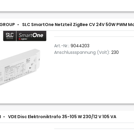
 GROUP
SLC SmartOne Netzteil ZigBee CV 24V 50W PWM M
Art.-Nr.:
9044203
Anschlussspannung (Volt):
230
N
VDE Disc Elektroniktrafo 35-105 W 230/12 V 105 VA