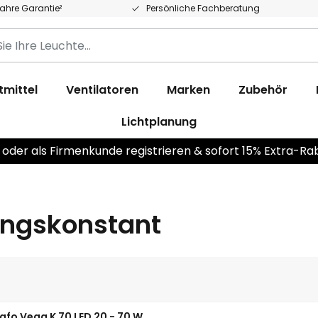
Jahre Garantie²
Persönliche Fachberatung
tmittel
Ventilatoren
Marken
Zubehör
Lichtplanung
 oder als Firmenkunde registrieren & sofort 15% Extra-Ra
ungskonstant
afo Vega K 70 LED 20 - 70 W