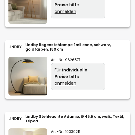
Preise
bitte
anmelden
Lindby Bogenstehlampe Emilienne, schwarz,
LINDBY
goldfarben, 180 cm
Art.-Nr.:
9626571
Für
individuelle
Preise
bitte
anmelden
Lindby Stehleuchte Adamio, Ø 45,5 cm, weiß, Textil,
LINDBY
Tripod
Art.-Nr.:
10030211