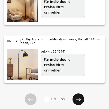
Für
individuelle
Preise
bitte
anmelden
Lindby Bogenlampe Minali, schwarz, Metall, 148 cm
LINDBY
hoch, E27
Art.-Nr.:
9945441
Für
individuelle
Preise
bitte
anmelden
Seite
1
2
3
...
66
Zurück
Weiter