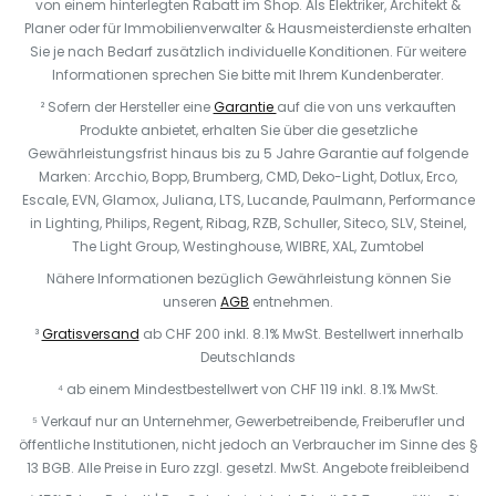
von einem hinterlegten Rabatt im Shop. Als Elektriker, Architekt &
Planer oder für Immobilienverwalter & Hausmeisterdienste erhalten
Sie je nach Bedarf zusätzlich individuelle Konditionen. Für weitere
Informationen sprechen Sie bitte mit Ihrem Kundenberater.
² Sofern der Hersteller eine
Garantie
auf die von uns verkauften
Produkte anbietet, erhalten Sie über die gesetzliche
Gewährleistungsfrist hinaus bis zu 5 Jahre Garantie auf folgende
Marken: Arcchio, Bopp, Brumberg, CMD, Deko-Light, Dotlux, Erco,
Escale, EVN, Glamox, Juliana, LTS, Lucande, Paulmann, Performance
in Lighting, Philips, Regent, Ribag, RZB, Schuller, Siteco, SLV, Steinel,
The Light Group, Westinghouse, WIBRE, XAL, Zumtobel
Nähere Informationen bezüglich Gewährleistung können Sie
unseren
AGB
entnehmen.
³
Gratisversand
ab CHF 200 inkl. 8.1% MwSt. Bestellwert innerhalb
Deutschlands
⁴ ab einem Mindestbestellwert von CHF 119 inkl. 8.1% MwSt.
⁵ Verkauf nur an Unternehmer, Gewerbetreibende, Freiberufler und
öffentliche Institutionen, nicht jedoch an Verbraucher im Sinne des §
13 BGB. Alle Preise in Euro zzgl. gesetzl. MwSt. Angebote freibleibend