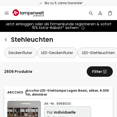
Zum
Bis zu 5 Jahre Garantie²
Inhalt
springen
Jetzt einloggen oder als Firmenkunde registrieren & sofort
15% Extra-Rabatt* sichern
Stehleuchten
Deckenfluter
LED-Deckenfluter
LED-Stehleuchten
2606 Produkte
Filter
Arcchio LED-Stehlampe Logan Basic, silber, 6.000
ARCCHIO
lm, dimmbar
Art.-Nr.:
9968003
Für
individuelle