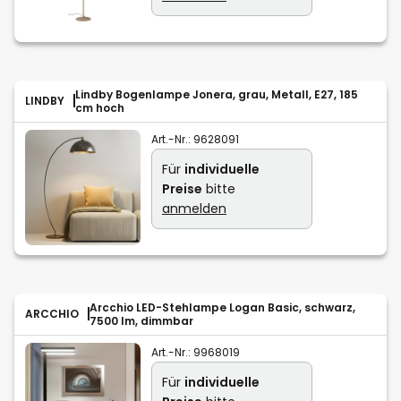
Lindby Bogenlampe Jonera, grau, Metall, E27, 185
LINDBY
cm hoch
Art.-Nr.:
9628091
Für
individuelle
Preise
bitte
anmelden
Arcchio LED-Stehlampe Logan Basic, schwarz,
ARCCHIO
7500 lm, dimmbar
Art.-Nr.:
9968019
Für
individuelle