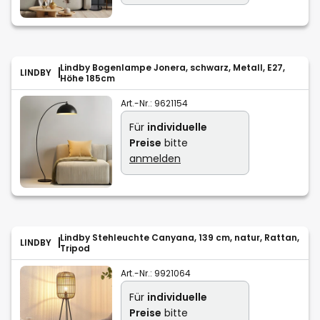
Lindby Bogenlampe Jonera, schwarz, Metall, E27,
LINDBY
Höhe 185cm
Art.-Nr.:
9621154
Für
individuelle
Preise
bitte
anmelden
Lindby Stehleuchte Canyana, 139 cm, natur, Rattan,
LINDBY
Tripod
Art.-Nr.:
9921064
Für
individuelle
Preise
bitte