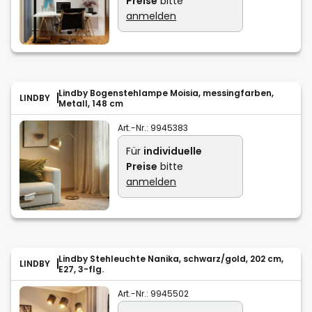
Preise
bitte
anmelden
Lindby Bogenstehlampe Moisia, messingfarben,
LINDBY
Metall, 148 cm
Art.-Nr.:
9945383
Für
individuelle
Preise
bitte
anmelden
Lindby Stehleuchte Nanika, schwarz/gold, 202 cm,
LINDBY
E27, 3-flg.
Art.-Nr.:
9945502