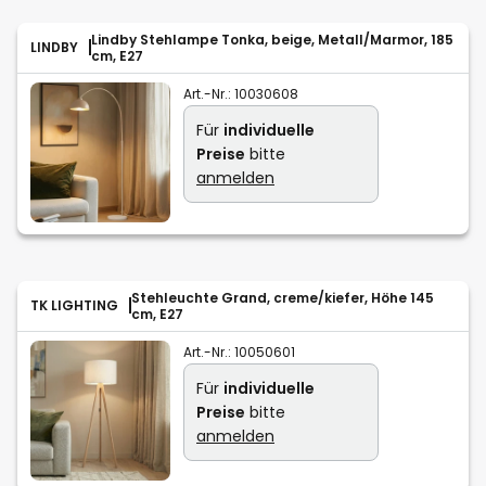
Lindby Stehlampe Tonka, beige, Metall/Marmor, 185
LINDBY
cm, E27
Art.-Nr.:
10030608
Für
individuelle
Preise
bitte
anmelden
Stehleuchte Grand, creme/kiefer, Höhe 145
TK LIGHTING
cm, E27
Art.-Nr.:
10050601
Für
individuelle
Preise
bitte
anmelden