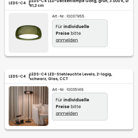
LEDS-C4 LED-Deckenlampe Gong, grün, 3.000 K, Ø
LEDS-C4
61,2 cm
Art.-Nr.:
10037955
Für
individuelle
Preise
bitte
anmelden
LEDS-C4 LED-Stehleuchte Levels, 2-lagig,
LEDS-C4
schwarz, Glas, CCT
Art.-Nr.:
10035149
Für
individuelle
Preise
bitte
anmelden