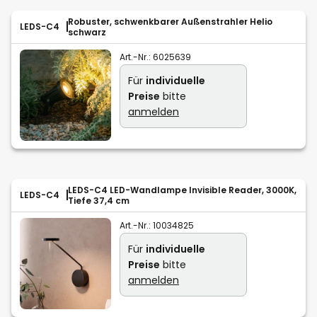
Robuster, schwenkbarer Außenstrahler Helio
LEDS-C4
schwarz
Art.-Nr.:
6025639
Für
individuelle
Preise
bitte
anmelden
LEDS-C4 LED-Wandlampe Invisible Reader, 3000K,
LEDS-C4
Tiefe 37,4 cm
Art.-Nr.:
10034825
Für
individuelle
Preise
bitte
anmelden