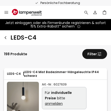
Zum
Persönliche Fachberatung
Inhalt
springen
Jetzt einloggen oder als Firmenkunde registrieren & sofort
15% Extra-Rabatt* sichern
LEDS-C4
198 Produkte
Filter
LEDS-C4 Mist Badezimmer-Hängeleuchte IP44
LEDS-C4
schwarz
Art.-Nr.:
6027639
Für
individuelle
Preise
bitte
anmelden