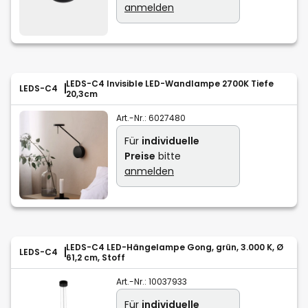
anmelden
LEDS-C4 Invisible LED-Wandlampe 2700K Tiefe
LEDS-C4
20,3cm
Art.-Nr.:
6027480
Für
individuelle
Preise
bitte
anmelden
LEDS-C4 LED-Hängelampe Gong, grün, 3.000 K, Ø
LEDS-C4
61,2 cm, Stoff
Art.-Nr.:
10037933
Für
individuelle