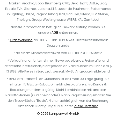
Marken: Arcchio, Bopp, Brumberg, CMD, Deko-Light, Dotlux, Erco,
Escale, EVN, Glamox, Juliana, LTS, Lucande, Paulmann, Performance
in Lighting, Philips, Regent, Ribag, RZB, Schuller, Siteco, SLV, Steinel,
The Light Group, Westinghouse, WIBRE, XAL, Zumtobel
Nähere Informationen bezüglich Gewährleistung können Sie
unseren
AGB
entnehmen.
³
Gratisversand
ab CHF 200 inkl. 8.1% MwSt. Bestellwert innerhalb
Deutschlands
⁴ ab einem Mindestbestellwert von CHF 119 inkl. 8.1% MwSt.
⁵ Verkauf nur an Unternehmer, Gewerbetreibende, Freiberufler und
öffentliche Institutionen, nicht jedoch an Verbraucher im Sinne des §
13 BGB. Alle Preise in Euro zzgl. gesetzl. MwSt. Angebote freibleibend
* 15% Extra-Rabatt | Der Gutschein ist ab Erhalt 90 Tage gültig. Sie
erhalten 15% Extra-Rabatt ohne Mindestkaufpreis. Pro Kunde &
Bestellung nur einmal gültig. Nicht kombinierbar mit anderen
Rabattaktionen (Gutscheincodes). Nach Registrierung erhalten Sie
den Treue-Status "Basic". Nicht nachträglich von der Rechnung
abziehbar. N
icht gültig für Leuchten
diese Hersteller
.
© 2026 Lampenwelt GmbH