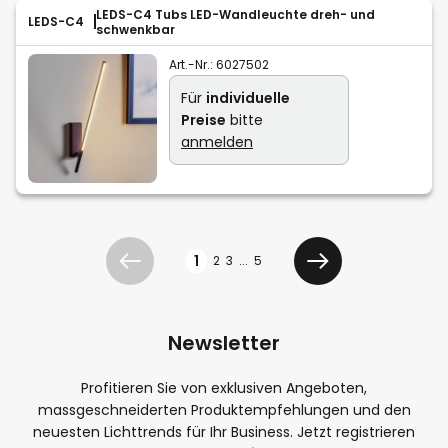
LEDS-C4 Tubs LED-Wandleuchte dreh- und
LEDS-C4
schwenkbar
Art.-Nr.:
6027502
Für
individuelle
Preise
bitte
anmelden
Seite
1
2
3
...
5
Zurück
Weiter
Newsletter
Profitieren Sie von exklusiven Angeboten,
massgeschneiderten Produktempfehlungen und den
neuesten Lichttrends für Ihr Business. Jetzt registrieren