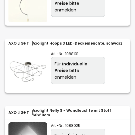
Preise
bitte
anmelden
AXO LIGHT
Axolight Hoops 3 LED-Deckenleuchte, schwarz
Art.-Nr.:
1088191
Für
individuelle
Preise
bitte
anmelden
Axolight Nelly S - Wandleuchte mit Stoff
AXO LIGHT
60x60cm
Art.-Nr.:
1088025