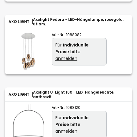
Axolight Fedora - LED-Hängelampe, roségold,
AXO LIGHT
6flam.
Art.-Nr.:
1088082
Für
individuelle
Preise
bitte
anmelden
Axolight U-Light 160 - LED-Hängeleuchte,
AXO LIGHT
anthrazit
Art.-Nr.:
1088120
Für
individuelle
Preise
bitte
anmelden