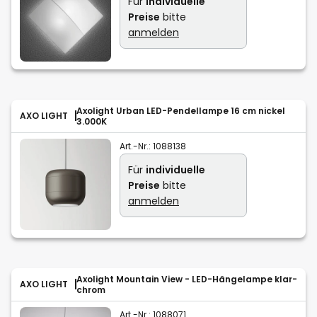
Für
individuelle
Preise
bitte
anmelden
Axolight Urban LED-Pendellampe 16 cm nickel
AXO LIGHT
3.000K
Art.-Nr.:
1088138
Für
individuelle
Preise
bitte
anmelden
Axolight Mountain View - LED-Hängelampe klar-
AXO LIGHT
chrom
Art.-Nr.:
1088071