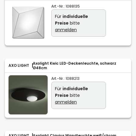
Art.-Nr.:
1088135
Für
individuelle
Preise
bitte
anmelden
Axolight Kwic LED-Deckenleuchte, schwarz
AXO LIGHT
Ø48cm
Art.-Nr.:
1088213
Für
individuelle
Preise
bitte
anmelden
AXO LIGHT
Axolight Clavius Wandleuchte weiß/chrom