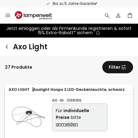
Zum
Bis zu 5 Jahre Garantie²
Inhalt
springen
Jetzt einloggen oder als Firmenkunde registrieren & sofort
15% Extra-Rabatt* sichern
Axo Light
27 Produkte
Filter
AXO LIGHT
Axolight Hoops 2 LED-Deckenleuchte, schwarz
Art.-Nr.:
1088189
Für
individuelle
Preise
bitte
anmelden