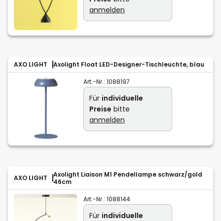
anmelden
AXO LIGHT
Axolight Float LED-Designer-Tischleuchte, blau
Art.-Nr.:
1088197
Für
individuelle
Preise
bitte
anmelden
Axolight Liaison M1 Pendellampe schwarz/gold
AXO LIGHT
46cm
Art.-Nr.:
1088144
Für
individuelle