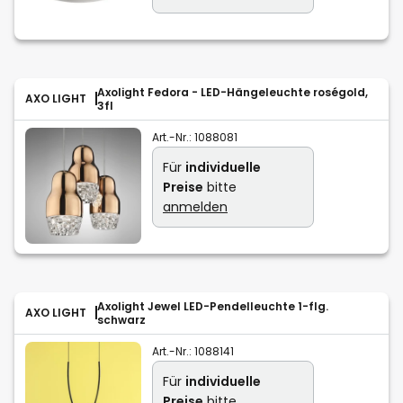
Axolight Fedora - LED-Hängeleuchte roségold,
AXO LIGHT
3fl
Art.-Nr.:
1088081
Für
individuelle
Preise
bitte
anmelden
Axolight Jewel LED-Pendelleuchte 1-flg.
AXO LIGHT
schwarz
Art.-Nr.:
1088141
Für
individuelle
Preise
bitte