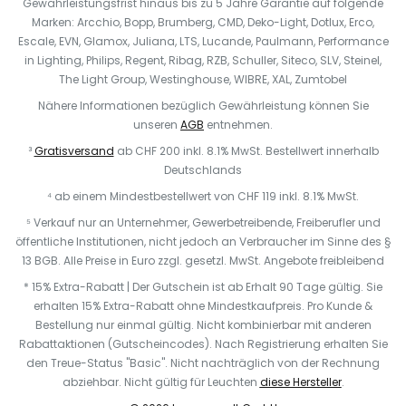
Gewährleistungsfrist hinaus bis zu 5 Jahre Garantie auf folgende
Marken: Arcchio, Bopp, Brumberg, CMD, Deko-Light, Dotlux, Erco,
Escale, EVN, Glamox, Juliana, LTS, Lucande, Paulmann, Performance
in Lighting, Philips, Regent, Ribag, RZB, Schuller, Siteco, SLV, Steinel,
The Light Group, Westinghouse, WIBRE, XAL, Zumtobel
Nähere Informationen bezüglich Gewährleistung können Sie
unseren
AGB
entnehmen.
³
Gratisversand
ab CHF 200 inkl. 8.1% MwSt. Bestellwert innerhalb
Deutschlands
⁴ ab einem Mindestbestellwert von CHF 119 inkl. 8.1% MwSt.
⁵ Verkauf nur an Unternehmer, Gewerbetreibende, Freiberufler und
öffentliche Institutionen, nicht jedoch an Verbraucher im Sinne des §
13 BGB. Alle Preise in Euro zzgl. gesetzl. MwSt. Angebote freibleibend
* 15% Extra-Rabatt | Der Gutschein ist ab Erhalt 90 Tage gültig. Sie
erhalten 15% Extra-Rabatt ohne Mindestkaufpreis. Pro Kunde &
Bestellung nur einmal gültig. Nicht kombinierbar mit anderen
Rabattaktionen (Gutscheincodes). Nach Registrierung erhalten Sie
den Treue-Status "Basic". Nicht nachträglich von der Rechnung
abziehbar. N
icht gültig für Leuchten
diese Hersteller
.