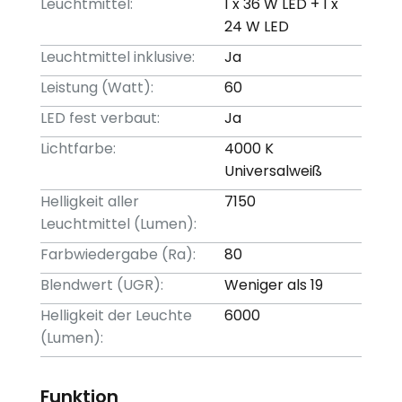
Leuchtmittel:
1 x 36 W LED + 1 x
24 W LED
Leuchtmittel inklusive:
Ja
Leistung (Watt):
60
LED fest verbaut:
Ja
Lichtfarbe:
4000 K
Universalweiß
Helligkeit aller
7150
Leuchtmittel (Lumen):
Farbwiedergabe (Ra):
80
Blendwert (UGR):
Weniger als 19
Helligkeit der Leuchte
6000
(Lumen):
Funktion