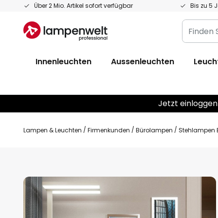
Zum
Über 2 Mio. Artikel sofort verfügbar
Bis zu 5 
Inhalt
Finden
springen
Sie
Ihre
Innenleuchten
Aussenleuchten
Leuch
Leuchte...
Jetzt einloggen
Lampen & Leuchten
Firmenkunden
Bürolampen
Stehlampen 
Zum
Ende
der