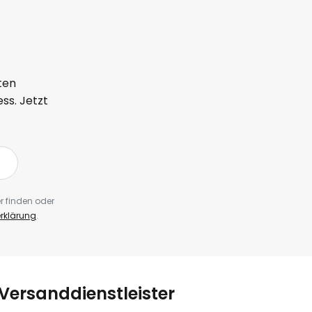
ten
ss. Jetzt
r finden oder
rklärung
.
Versanddienstleister