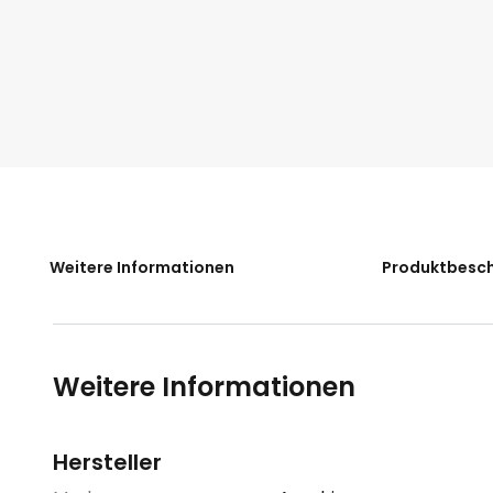
der
Bildgalerie
springen
Weitere Informationen
Produktbesc
Weitere Informationen
Hersteller