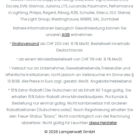
Escale, EVN, Glamox, Juliana, LTS, Lucande, Paulmann, Performance
in Lighting, Philips, Regent, Ribag, RZB, Schuller, Siteco, SLV, Steinel,
The Light Group, Westinghouse, WIBRE, XAL, Zumtobel
Nähere Informationen bezüglich Gewährleistung können Sie
unseren
AGB
entnehmen.
³
Gratisversand
ab CHF 200 inkl. 8.1% MwSt. Bestellwert innerhalb
Deutschlands
⁴ ab einem Mindestbestellwert von CHF 119 inkl. 8.1% MwSt.
⁵ Verkauf nur an Unternehmer, Gewerbetreibende, Freiberufler und
öffentliche Institutionen, nicht jedoch an Verbraucher im Sinne des §
13 BGB. Alle Preise in Euro zzgl. gesetzl. MwSt. Angebote freibleibend
* 15% Extra-Rabatt | Der Gutschein ist ab Erhalt 90 Tage gültig. Sie
erhalten 15% Extra-Rabatt ohne Mindestkaufpreis. Pro Kunde &
Bestellung nur einmal gültig. Nicht kombinierbar mit anderen
Rabattaktionen (Gutscheincodes). Nach Registrierung erhalten Sie
den Treue-Status "Basic". Nicht nachträglich von der Rechnung
abziehbar. N
icht gültig für Leuchten
diese Hersteller
.
© 2026 Lampenwelt GmbH