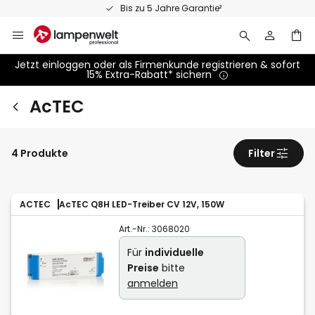
Zum
Bis zu 5 Jahre Garantie²
Inhalt
springen
Jetzt einloggen oder als Firmenkunde registrieren & sofort
15% Extra-Rabatt* sichern
AcTEC
4 Produkte
Filter
ACTEC
AcTEC Q8H LED-Treiber CV 12V, 150W
Art.-Nr.:
3068020
Für
individuelle
Preise
bitte
anmelden