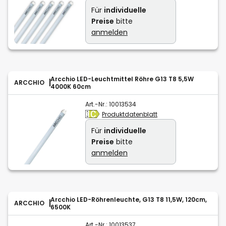
Für
individuelle
Preise
bitte
anmelden
Arcchio LED-Leuchtmittel Röhre G13 T8 5,5W
ARCCHIO
4000K 60cm
Art.-Nr.:
10013534
Produktdatenblatt
Für
individuelle
Preise
bitte
anmelden
Arcchio LED-Röhrenleuchte, G13 T8 11,5W, 120cm,
ARCCHIO
6500K
Art.-Nr.:
10013537