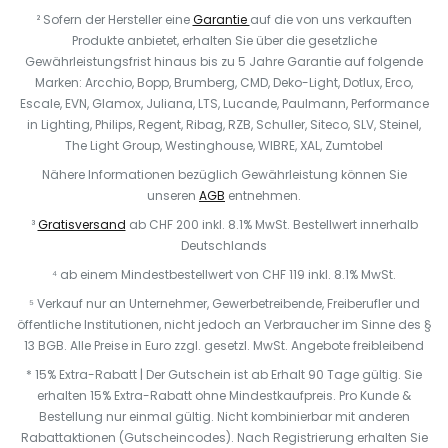
² Sofern der Hersteller eine
Garantie
auf die von uns verkauften
Produkte anbietet, erhalten Sie über die gesetzliche
Gewährleistungsfrist hinaus bis zu 5 Jahre Garantie auf folgende
Marken: Arcchio, Bopp, Brumberg, CMD, Deko-Light, Dotlux, Erco,
Escale, EVN, Glamox, Juliana, LTS, Lucande, Paulmann, Performance
in Lighting, Philips, Regent, Ribag, RZB, Schuller, Siteco, SLV, Steinel,
The Light Group, Westinghouse, WIBRE, XAL, Zumtobel
Nähere Informationen bezüglich Gewährleistung können Sie
unseren
AGB
entnehmen.
³
Gratisversand
ab CHF 200 inkl. 8.1% MwSt. Bestellwert innerhalb
Deutschlands
⁴ ab einem Mindestbestellwert von CHF 119 inkl. 8.1% MwSt.
⁵ Verkauf nur an Unternehmer, Gewerbetreibende, Freiberufler und
öffentliche Institutionen, nicht jedoch an Verbraucher im Sinne des §
13 BGB. Alle Preise in Euro zzgl. gesetzl. MwSt. Angebote freibleibend
* 15% Extra-Rabatt | Der Gutschein ist ab Erhalt 90 Tage gültig. Sie
erhalten 15% Extra-Rabatt ohne Mindestkaufpreis. Pro Kunde &
Bestellung nur einmal gültig. Nicht kombinierbar mit anderen
Rabattaktionen (Gutscheincodes). Nach Registrierung erhalten Sie