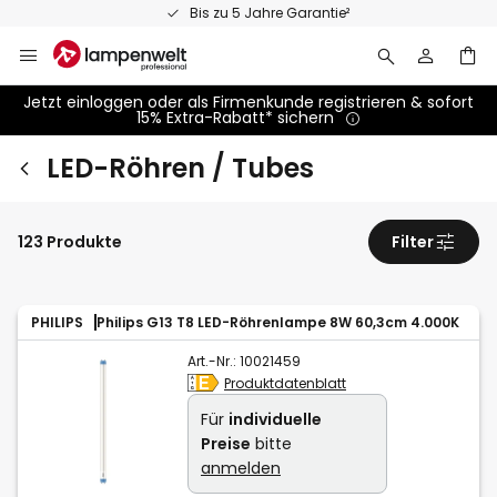
Zum
Bis zu 5 Jahre Garantie²
Inhalt
springen
Jetzt einloggen oder als Firmenkunde registrieren & sofort
15% Extra-Rabatt* sichern
LED-Röhren / Tubes
123 Produkte
Filter
PHILIPS
Philips G13 T8 LED-Röhrenlampe 8W 60,3cm 4.000K
Art.-Nr.:
10021459
Produktdatenblatt
Für
individuelle
Preise
bitte
anmelden