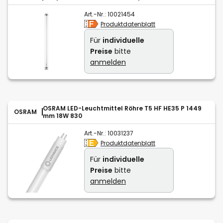
Art.-Nr.:
10021454
Produktdatenblatt
Für
individuelle
Preise
bitte
anmelden
OSRAM LED-Leuchtmittel Röhre T5 HF HE35 P 1449
OSRAM
mm 18W 830
Art.-Nr.:
10031237
Produktdatenblatt
Für
individuelle
Preise
bitte
anmelden