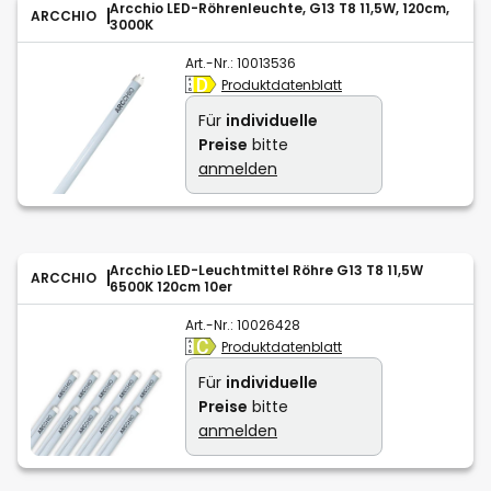
Arcchio LED-Röhrenleuchte, G13 T8 11,5W, 120cm,
ARCCHIO
3000K
Art.-Nr.:
10013536
Produktdatenblatt
Für
individuelle
Preise
bitte
anmelden
Arcchio LED-Leuchtmittel Röhre G13 T8 11,5W
ARCCHIO
6500K 120cm 10er
Art.-Nr.:
10026428
Produktdatenblatt
Für
individuelle
Preise
bitte
anmelden