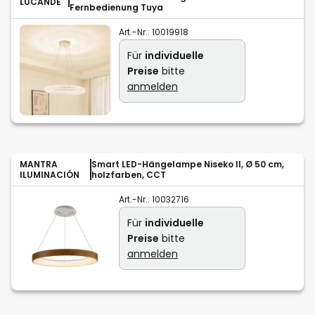
LUCANDE
Fernbedienung Tuya
Art.-Nr.:
10019918
Für
individuelle
Preise
bitte
anmelden
MANTRA
Smart LED-Hängelampe Niseko II, Ø 50 cm,
ILUMINACIÓN
holzfarben, CCT
Art.-Nr.:
10032716
Für
individuelle
Preise
bitte
anmelden