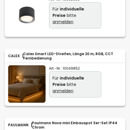
Für
individuelle
Preise
bitte
anmelden
Calex Smart LED-Streifen, Länge 20 m, RGB, CCT
CALEX
Fernbedienung
Art.-Nr.:
10049852
Für
individuelle
Preise
bitte
anmelden
Paulmann Nova mini Einbauspot 3er-Set IP44
PAULMANN
Chrom