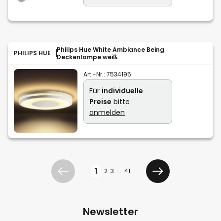
Philips Hue White Ambiance Being
PHILIPS HUE
Deckenlampe weiß
Art.-Nr.:
7534195
Für
individuelle
Preise
bitte
anmelden
Seite
1
2
3
...
41
Zurück
Weiter
Newsletter