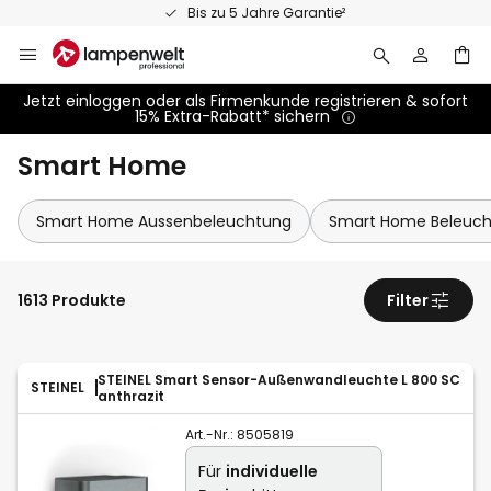
Zum
Bis zu 5 Jahre Garantie²
Inhalt
springen
Jetzt einloggen oder als Firmenkunde registrieren & sofort
15% Extra-Rabatt* sichern
Smart Home
Smart Home Aussenbeleuchtung
Smart Home Beleuc
1613 Produkte
Filter
STEINEL Smart Sensor-Außenwandleuchte L 800 SC
STEINEL
anthrazit
Art.-Nr.:
8505819
Für
individuelle