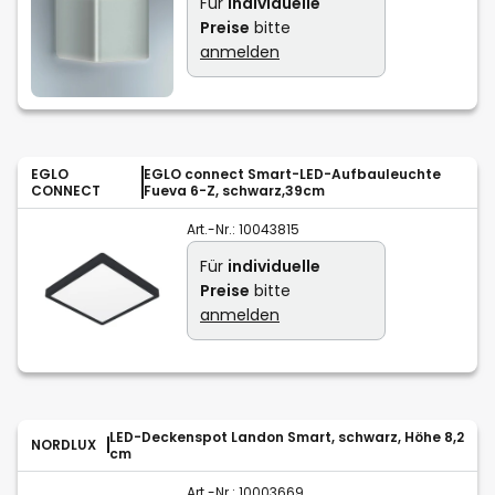
Für
individuelle
Preise
bitte
anmelden
EGLO
EGLO connect Smart-LED-Aufbauleuchte
CONNECT
Fueva 6-Z, schwarz,39cm
Art.-Nr.:
10043815
Für
individuelle
Preise
bitte
anmelden
LED-Deckenspot Landon Smart, schwarz, Höhe 8,2
NORDLUX
cm
Art.-Nr.:
10003669