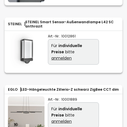
STEINEL Smart Sensor-Außenwandlampe L42 SC
STEINEL
anthrazit
Art.-Nr.:
10012861
Für
individuelle
Preise
bitte
anmelden
EGLO
LED-Hängeleuchte Zillerio-Z schwarz ZigBee CCT dim
Art.-Nr.:
10001889
Für
individuelle
Preise
bitte
anmelden