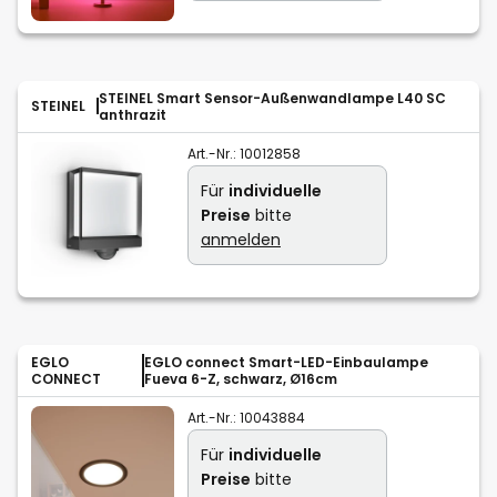
STEINEL Smart Sensor-Außenwandlampe L40 SC
STEINEL
anthrazit
Art.-Nr.:
10012858
Für
individuelle
Preise
bitte
anmelden
EGLO
EGLO connect Smart-LED-Einbaulampe
CONNECT
Fueva 6-Z, schwarz, Ø16cm
Art.-Nr.:
10043884
Für
individuelle
Preise
bitte