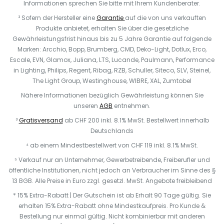
Informationen sprechen Sie bitte mit Ihrem Kundenberater.
² Sofern der Hersteller eine
Garantie
auf die von uns verkauften
Produkte anbietet, erhalten Sie über die gesetzliche
Gewährleistungsfrist hinaus bis zu 5 Jahre Garantie auf folgende
Marken: Arcchio, Bopp, Brumberg, CMD, Deko-Light, Dotlux, Erco,
Escale, EVN, Glamox, Juliana, LTS, Lucande, Paulmann, Performance
in Lighting, Philips, Regent, Ribag, RZB, Schuller, Siteco, SLV, Steinel,
The Light Group, Westinghouse, WIBRE, XAL, Zumtobel
Nähere Informationen bezüglich Gewährleistung können Sie
unseren
AGB
entnehmen.
³
Gratisversand
ab CHF 200 inkl. 8.1% MwSt. Bestellwert innerhalb
Deutschlands
⁴ ab einem Mindestbestellwert von CHF 119 inkl. 8.1% MwSt.
⁵ Verkauf nur an Unternehmer, Gewerbetreibende, Freiberufler und
öffentliche Institutionen, nicht jedoch an Verbraucher im Sinne des §
13 BGB. Alle Preise in Euro zzgl. gesetzl. MwSt. Angebote freibleibend
* 15% Extra-Rabatt | Der Gutschein ist ab Erhalt 90 Tage gültig. Sie
erhalten 15% Extra-Rabatt ohne Mindestkaufpreis. Pro Kunde &
Bestellung nur einmal gültig. Nicht kombinierbar mit anderen