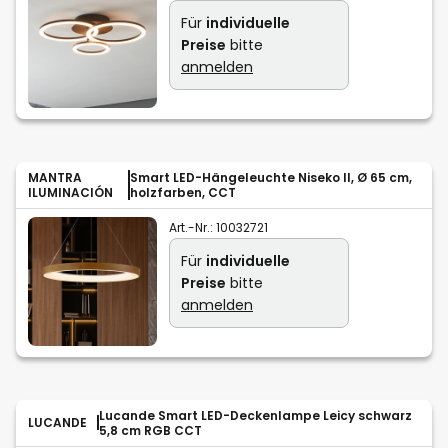
Für
individuelle
Preise
bitte
anmelden
MANTRA
Smart LED-Hängeleuchte Niseko II, Ø 65 cm,
ILUMINACIÓN
holzfarben, CCT
Art.-Nr.:
10032721
Für
individuelle
Preise
bitte
anmelden
Lucande Smart LED-Deckenlampe Leicy schwarz
LUCANDE
5,8 cm RGB CCT