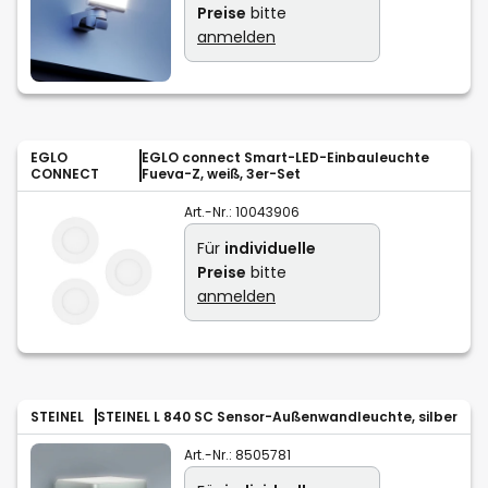
Preise
bitte
anmelden
EGLO
EGLO connect Smart-LED-Einbauleuchte
CONNECT
Fueva-Z, weiß, 3er-Set
Art.-Nr.:
10043906
Für
individuelle
Preise
bitte
anmelden
STEINEL
STEINEL L 840 SC Sensor-Außenwandleuchte, silber
Art.-Nr.:
8505781