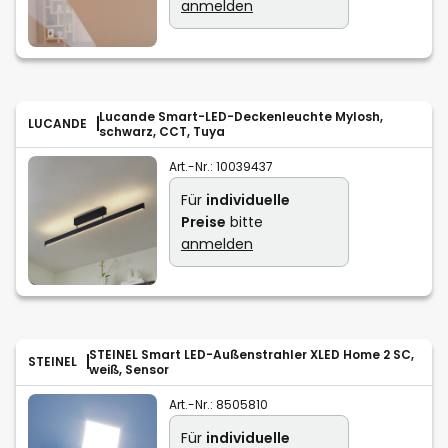
anmelden
Lucande Smart-LED-Deckenleuchte Mylosh,
LUCANDE
schwarz, CCT, Tuya
Art.-Nr.:
10039437
Für
individuelle
Preise
bitte
anmelden
STEINEL Smart LED-Außenstrahler XLED Home 2 SC,
STEINEL
weiß, Sensor
Art.-Nr.:
8505810
Für
individuelle