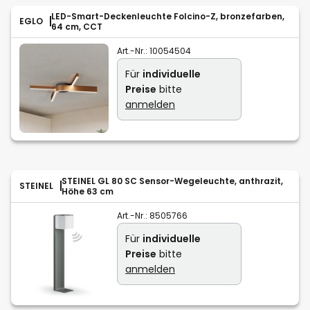
LED-Smart-Deckenleuchte Folcino-Z, bronzefarben,
EGLO
64 cm, CCT
Art.-Nr.:
10054504
Für
individuelle
Preise
bitte
anmelden
STEINEL GL 80 SC Sensor-Wegeleuchte, anthrazit,
STEINEL
Höhe 63 cm
Art.-Nr.:
8505766
Für
individuelle
Preise
bitte
anmelden