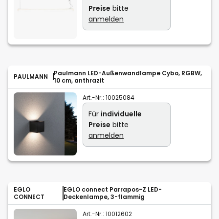
Preise
bitte
anmelden
Paulmann LED-Außenwandlampe Cybo, RGBW,
PAULMANN
10 cm, anthrazit
Art.-Nr.:
10025084
Für
individuelle
Preise
bitte
anmelden
EGLO
EGLO connect Parrapos-Z LED-
CONNECT
Deckenlampe, 3-flammig
Art.-Nr.:
10012602