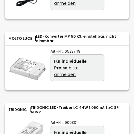
anmelden
LED-Konverter MP 50 K3, einstellbar, nicht
MOLTO LUCE
dimmbar
Art.-Nr.:
6523749
Für
individuelle
Preise
bitte
anmelden
TRIDONIC LED-Treiber LC 44W 1.050mA fixC SR
TRIDONIC
ADV2
Art.-Nr.:
9053011
Für
individuelle