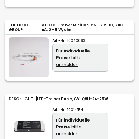
THE LIGHT
SLC LED-Treiber MiniOne, 2,5 - 7 V DC, 700
GROUP
mA, 2 - 5 W, dim
Art.-Nr.:
10040093
Für
individuelle
Preise
bitte
anmelden
DEKO-LIGHT
LED-Treiber Basic, CV, Q8H-24-75W
Art.-Nr.:
10014154
Für
individuelle
Preise
bitte
anmelden