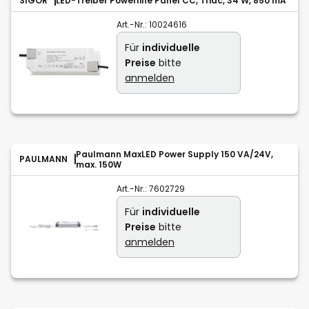
SIGOR
LED-Treiber Powerline Panel CC, Triac, 34 W, 850 mA
Art.-Nr.:
10024616
Für
individuelle
Preise
bitte
anmelden
Paulmann MaxLED Power Supply 150 VA/24V,
PAULMANN
max. 150W
Art.-Nr.:
7602729
Für
individuelle
Preise
bitte
anmelden