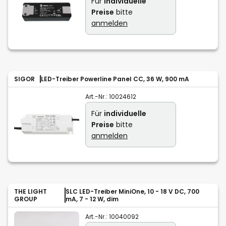
Für
individuelle
Preise
bitte
anmelden
SIGOR
LED-Treiber Powerline Panel CC, 36 W, 900 mA
Art.-Nr.:
10024612
Für
individuelle
Preise
bitte
anmelden
THE LIGHT
SLC LED-Treiber MiniOne, 10 - 18 V DC, 700
GROUP
mA, 7 - 12 W, dim
Art.-Nr.:
10040092