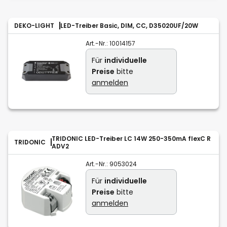
DEKO-LIGHT
LED-Treiber Basic, DIM, CC, D35020UF/20W
Art.-Nr.:
10014157
Für
individuelle
Preise
bitte
anmelden
TRIDONIC LED-Treiber LC 14W 250-350mA flexC R
TRIDONIC
ADV2
Art.-Nr.:
9053024
Für
individuelle
Preise
bitte
anmelden