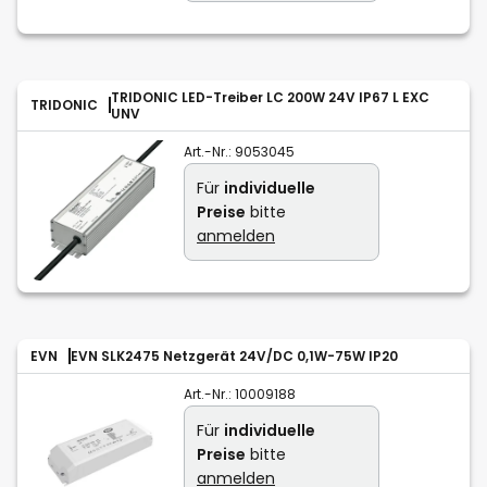
TRIDONIC LED-Treiber LC 200W 24V IP67 L EXC
TRIDONIC
UNV
Art.-Nr.:
9053045
Für
individuelle
Preise
bitte
anmelden
EVN
EVN SLK2475 Netzgerät 24V/DC 0,1W-75W IP20
Art.-Nr.:
10009188
Für
individuelle
Preise
bitte
anmelden