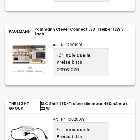
Paulmann Clever Connect LED-Treiber 12W 3-
PAULMANN
fach
Art.-Nr.:
7601901
Für
individuelle
Preise
bitte
anmelden
THE LIGHT
SLC Shift LED-Treiber dimmbar 450mA max.
GROUP
22 W
Art.-Nr.:
10020019
Für
individuelle
Preise
bitte