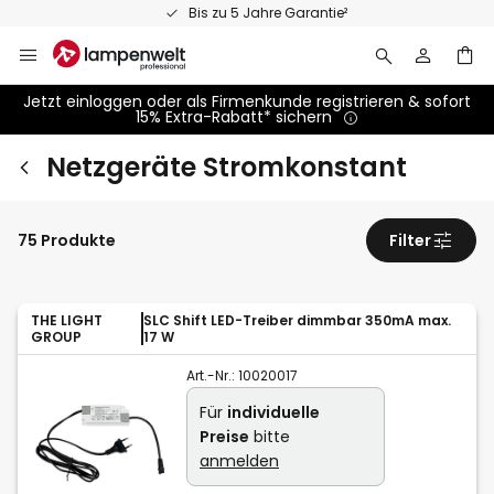
Zum
Bis zu 5 Jahre Garantie²
Inhalt
springen
Jetzt einloggen oder als Firmenkunde registrieren & sofort
15% Extra-Rabatt* sichern
Netzgeräte Stromkonstant
75 Produkte
Filter
THE LIGHT
SLC Shift LED-Treiber dimmbar 350mA max.
GROUP
17 W
Art.-Nr.:
10020017
Für
individuelle
Preise
bitte
anmelden