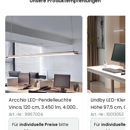
Unsere Produktempfehlungen
Arcchio LED-Pendelleuchte
Lindby LED-Klem
Vinca, 120 cm, 3.450 lm, 4.000
Höhe 97,5 cm, CC
K
Homeoffice
Art.-Nr.:
9967004
Art.-Nr.:
10013053
Für
individuelle Preise
bitte
Für
individuelle P