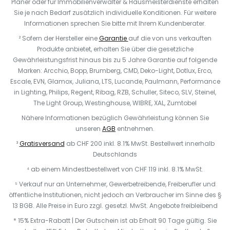
Planer oder für Immobilienverwalter & Hausmeisterdienste erhalten
Sie je nach Bedarf zusätzlich individuelle Konditionen. Für weitere
Informationen sprechen Sie bitte mit Ihrem Kundenberater.
² Sofern der Hersteller eine
Garantie
auf die von uns verkauften
Produkte anbietet, erhalten Sie über die gesetzliche
Gewährleistungsfrist hinaus bis zu 5 Jahre Garantie auf folgende
Marken: Arcchio, Bopp, Brumberg, CMD, Deko-Light, Dotlux, Erco,
Escale, EVN, Glamox, Juliana, LTS, Lucande, Paulmann, Performance
in Lighting, Philips, Regent, Ribag, RZB, Schuller, Siteco, SLV, Steinel,
The Light Group, Westinghouse, WIBRE, XAL, Zumtobel
Nähere Informationen bezüglich Gewährleistung können Sie
unseren
AGB
entnehmen.
³
Gratisversand
ab CHF 200 inkl. 8.1% MwSt. Bestellwert innerhalb
Deutschlands
⁴ ab einem Mindestbestellwert von CHF 119 inkl. 8.1% MwSt.
⁵ Verkauf nur an Unternehmer, Gewerbetreibende, Freiberufler und
öffentliche Institutionen, nicht jedoch an Verbraucher im Sinne des §
13 BGB. Alle Preise in Euro zzgl. gesetzl. MwSt. Angebote freibleibend
* 15% Extra-Rabatt | Der Gutschein ist ab Erhalt 90 Tage gültig. Sie