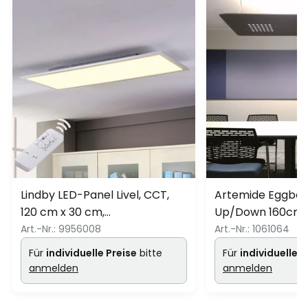
Lindby LED-Panel Livel, CCT,
Artemide Eggboa
120 cm x 30 cm,
Up/Down 160cm 3
Fernbedienung
Art.-Nr.:
9956008
Art.-Nr.:
1061064
Für
individuelle Preise
bitte
Für
individuelle P
anmelden
anmelden