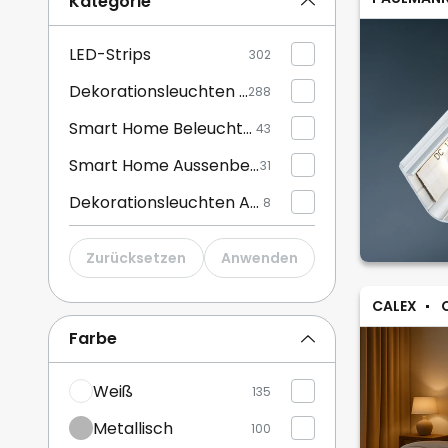
Kategorie
LED-Strips
302
Dekorationsleuchten Innen
288
Smart Home Beleuchtung
43
Smart Home Aussenbeleuchtung
31
Dekorationsleuchten Aussen
8
Zurücksetzen
Anwenden
CALEX
Farbe
Weiß
135
Metallisch
100