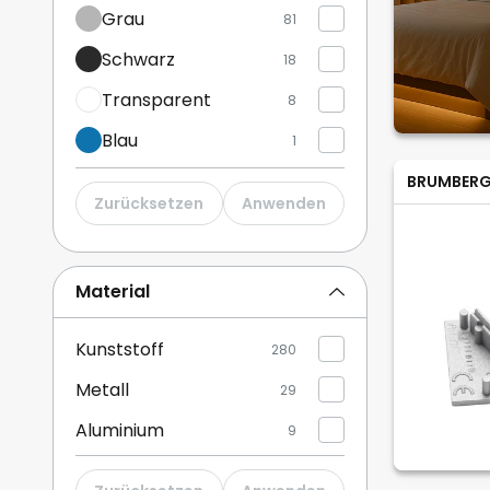
Grau
81
Schwarz
18
Transparent
8
Blau
1
Grün
BRUMBER
1
Zurücksetzen
Anwenden
Orange
1
Pink / Rosé
1
Material
Kunststoff
280
Metall
29
Aluminium
9