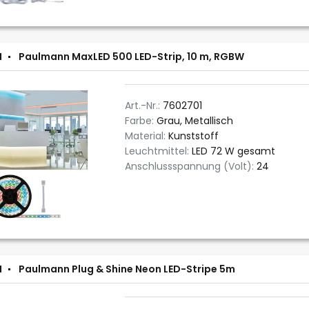
N
Paulmann MaxLED 500 LED-Strip, 10 m, RGBW
Art.-Nr.:
7602701
Farbe:
Grau, Metallisch
Material:
Kunststoff
Leuchtmittel:
LED 72 W gesamt
Anschlussspannung (Volt):
24
N
Paulmann Plug & Shine Neon LED-Stripe 5m