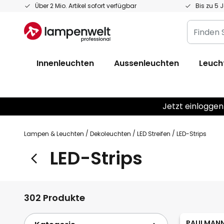
Zum
Über 2 Mio. Artikel sofort verfügbar
Bis zu 5 
Inhalt
Finden
springen
Sie
Ihre
Innenleuchten
Aussenleuchten
Leuch
Leuchte...
Jetzt einloggen
Lampen & Leuchten
Dekoleuchten
LED Streifen
LED-Strips
LED-Strips
302 Produkte
PAULMAN