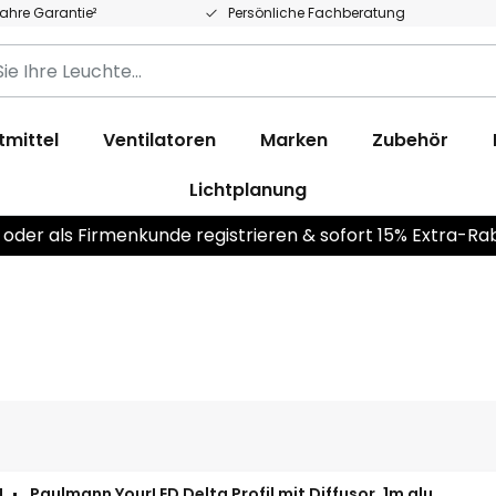
Jahre Garantie²
Persönliche Fachberatung
tmittel
Ventilatoren
Marken
Zubehör
Lichtplanung
 oder als Firmenkunde registrieren & sofort 15% Extra-Ra
N
Paulmann YourLED Delta Profil mit Diffusor, 1m alu