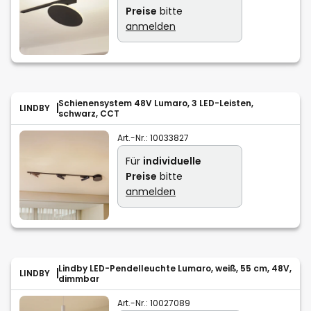
Preise
bitte
anmelden
Schienensystem 48V Lumaro, 3 LED-Leisten,
LINDBY
schwarz, CCT
Art.-Nr.:
10033827
Für
individuelle
Preise
bitte
anmelden
Lindby LED-Pendelleuchte Lumaro, weiß, 55 cm, 48V,
LINDBY
dimmbar
Art.-Nr.:
10027089