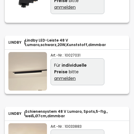
Preise
bitte
anmelden
Lindby LED-Leiste 48 V
LINDBY
Lumaro,schwarz,20W,Kunststoff,dimmbar
Art.-Nr.:
10027031
Für
individuelle
Preise
bitte
anmelden
Schienensystem 48 V Lumaro, Spots,5-flg.,
LINDBY
weiß,Ø7cm,dimmbar
Art.-Nr.:
10033883