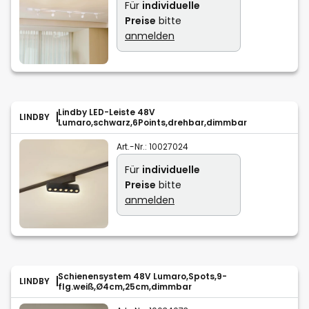
Für
individuelle
Preise
bitte
anmelden
Lindby LED-Leiste 48V
LINDBY
Lumaro,schwarz,6Points,drehbar,dimmbar
Art.-Nr.:
10027024
Für
individuelle
Preise
bitte
anmelden
Schienensystem 48V Lumaro,Spots,9-
LINDBY
flg.weiß,Ø4cm,25cm,dimmbar