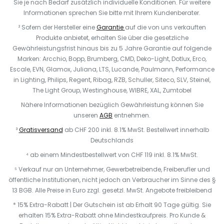
Sie je nach Bedarf zusätzlich individuelle Konditionen. Für weitere
Informationen sprechen Sie bitte mit Ihrem Kundenberater.
² Sofern der Hersteller eine
Garantie
auf die von uns verkauften
Produkte anbietet, erhalten Sie über die gesetzliche
Gewährleistungsfrist hinaus bis zu 5 Jahre Garantie auf folgende
Marken: Arcchio, Bopp, Brumberg, CMD, Deko-Light, Dotlux, Erco,
Escale, EVN, Glamox, Juliana, LTS, Lucande, Paulmann, Performance
in Lighting, Philips, Regent, Ribag, RZB, Schuller, Siteco, SLV, Steinel,
The Light Group, Westinghouse, WIBRE, XAL, Zumtobel
Nähere Informationen bezüglich Gewährleistung können Sie
unseren
AGB
entnehmen.
³
Gratisversand
ab CHF 200 inkl. 8.1% MwSt. Bestellwert innerhalb
Deutschlands
⁴ ab einem Mindestbestellwert von CHF 119 inkl. 8.1% MwSt.
⁵ Verkauf nur an Unternehmer, Gewerbetreibende, Freiberufler und
öffentliche Institutionen, nicht jedoch an Verbraucher im Sinne des §
13 BGB. Alle Preise in Euro zzgl. gesetzl. MwSt. Angebote freibleibend
* 15% Extra-Rabatt | Der Gutschein ist ab Erhalt 90 Tage gültig. Sie
erhalten 15% Extra-Rabatt ohne Mindestkaufpreis. Pro Kunde &