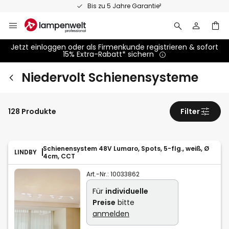
Zum
Bis zu 5 Jahre Garantie²
Inhalt
springen
Jetzt einloggen oder als Firmenkunde registrieren & sofort
15% Extra-Rabatt* sichern
Niedervolt Schienensysteme
128 Produkte
Filter
Schienensystem 48V Lumaro, Spots, 5-flg., weiß, Ø
LINDBY
4cm, CCT
Art.-Nr.:
10033862
Für
individuelle
Preise
bitte
anmelden