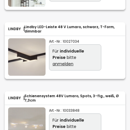
Lindby LED-Leiste 48 V Lumaro, schwarz, T-Form,
LINDBY
dimmbar
Art.-Nr.:
10027034
Für
individuelle
Preise
bitte
anmelden
Schienensystem 48V Lumaro, Spots, 3-flg., weiß, Ø
LINDBY
7,3cm
Art.-Nr.:
10033848
Für
individuelle
Preise
bitte