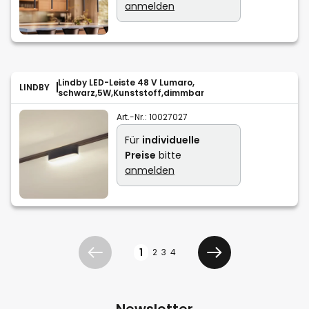
anmelden
Lindby LED-Leiste 48 V Lumaro,
LINDBY
schwarz,5W,Kunststoff,dimmbar
Art.-Nr.:
10027027
Für
individuelle
Preise
bitte
anmelden
Seite
1
2
3
4
Zurück
Weiter