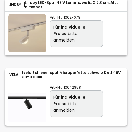
Lindby LED-Spot 48 V Lumaro, weiß, Ø 7,3 cm, Alu,
LINDBY
dimmbar
Art.-Nr.:
10027079
Für
individuelle
Preise
bitte
anmelden
Ivela Schienenspot Microperfetto schwarz DALI 48V
IVELA
30° 3.000K
Art.-Nr.:
10042858
Für
individuelle
Preise
bitte
anmelden