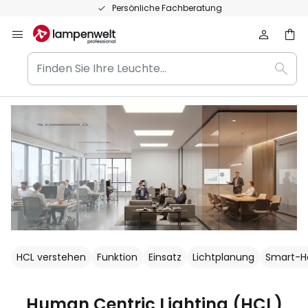
Zum
Persönliche Fachberatung
Inhalt
springen
Finden
Such
Sie
Ihre
Leuchte...
HCL verstehen
Funktion
Einsatz
Lichtplanung
Smart-H
Human Centric Lighting (HCL)