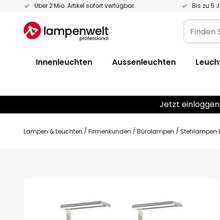
Zum
Über 2 Mio. Artikel sofort verfügbar
Bis zu 5 
Inhalt
Finden
springen
Sie
Ihre
Innenleuchten
Aussenleuchten
Leuch
Leuchte...
Jetzt einloggen
Lampen & Leuchten
Firmenkunden
Bürolampen
Stehlampen 
Zum
Ende
der