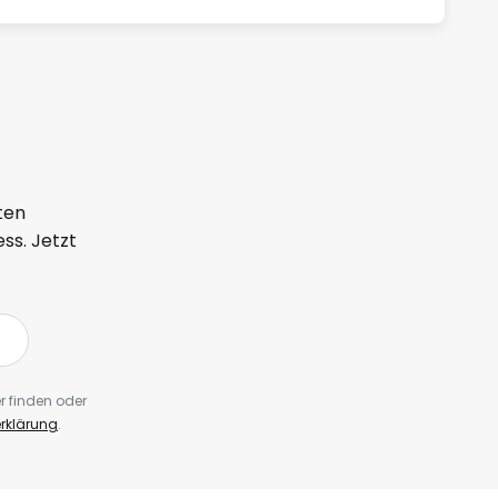
ten
ss. Jetzt
r finden oder
rklärung
.