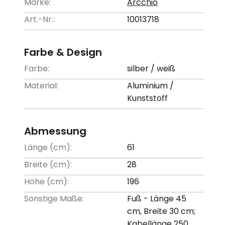
Marke:
Arcchio
Art.-Nr.:
10013718
Farbe & Design
Farbe:
silber / weiß
Material:
Aluminium /
Kunststoff
Abmessung
Länge (cm):
61
Breite (cm):
28
Höhe (cm):
196
Sonstige Maße:
Fuß - Länge 45
cm, Breite 30 cm;
Kabellänge 250