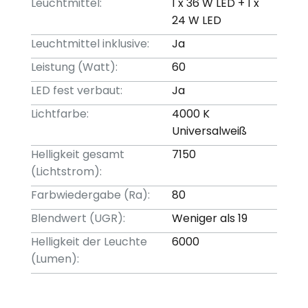
Leuchtmittel:
1 x 36 W LED + 1 x
24 W LED
Leuchtmittel inklusive:
Ja
Leistung (Watt):
60
LED fest verbaut:
Ja
Lichtfarbe:
4000 K
Universalweiß
Helligkeit gesamt
7150
(Lichtstrom):
Farbwiedergabe (Ra):
80
Blendwert (UGR):
Weniger als 19
Helligkeit der Leuchte
6000
(Lumen):