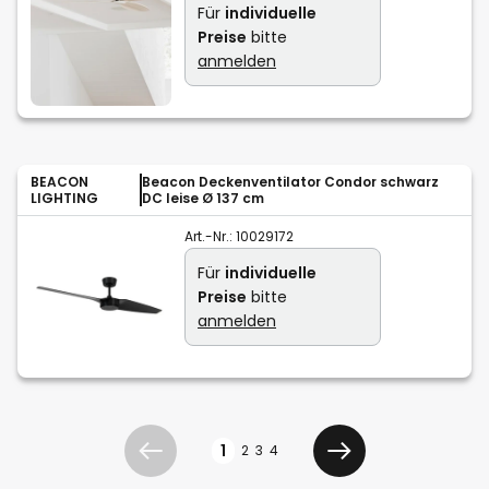
Für
individuelle
Preise
bitte
anmelden
BEACON
Beacon Deckenventilator Condor schwarz
LIGHTING
DC leise Ø 137 cm
Art.-Nr.:
10029172
Für
individuelle
Preise
bitte
anmelden
Seite
1
2
3
4
Zurück
Weiter