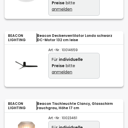
Preise
bitte
anmelden
BEACON
Beacon Deckenventilator Londo schwarz
LIGHTING
DC-Motor 132 cm leise
Art.-Nr.:
10014659
Für
individuelle
Preise
bitte
anmelden
BEACON
Beacon Tischleuchte Clancy, Glasschirm
LIGHTING
rauchgrau, Höhe 17 cm
Art.-Nr.:
10023461
Für
individuelle