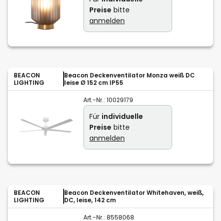
Preise
bitte
anmelden
BEACON
Beacon Deckenventilator Monza weiß DC
LIGHTING
leise Ø 152 cm IP55
Art.-Nr.:
10029179
Für
individuelle
Preise
bitte
anmelden
BEACON
Beacon Deckenventilator Whitehaven, weiß,
LIGHTING
DC, leise, 142 cm
Art.-Nr.:
8558068