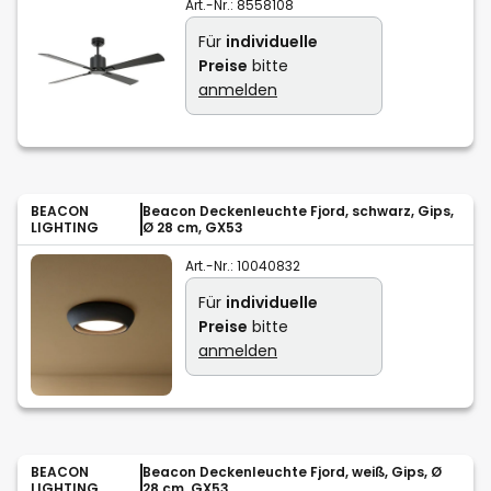
Art.-Nr.:
8558108
Für
individuelle
Preise
bitte
anmelden
BEACON
Beacon Deckenleuchte Fjord, schwarz, Gips,
LIGHTING
Ø 28 cm, GX53
Art.-Nr.:
10040832
Für
individuelle
Preise
bitte
anmelden
BEACON
Beacon Deckenleuchte Fjord, weiß, Gips, Ø
LIGHTING
28 cm, GX53