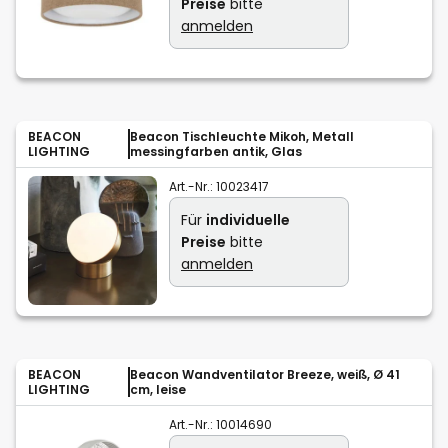
Preise
bitte
anmelden
BEACON
Beacon Tischleuchte Mikoh, Metall
LIGHTING
messingfarben antik, Glas
Art.-Nr.:
10023417
Für
individuelle
Preise
bitte
anmelden
BEACON
Beacon Wandventilator Breeze, weiß, Ø 41
LIGHTING
cm, leise
Art.-Nr.:
10014690