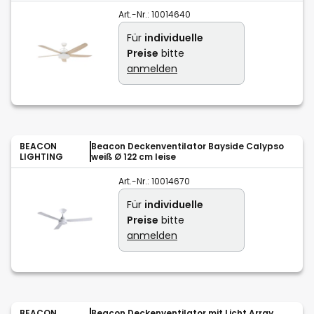
Art.-Nr.:
10014640
Für
individuelle
Preise
bitte
anmelden
BEACON
Beacon Deckenventilator Bayside Calypso
LIGHTING
weiß Ø 122 cm leise
Art.-Nr.:
10014670
Für
individuelle
Preise
bitte
anmelden
BEACON
Beacon Deckenventilator mit Licht Array