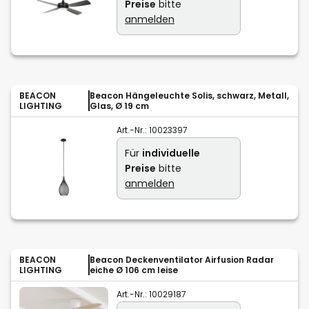
Preise
bitte
anmelden
BEACON
Beacon Hängeleuchte Solis, schwarz, Metall,
LIGHTING
Glas, Ø 19 cm
Art.-Nr.:
10023397
Für
individuelle
Preise
bitte
anmelden
BEACON
Beacon Deckenventilator Airfusion Radar
LIGHTING
eiche Ø 106 cm leise
Art.-Nr.:
10029187