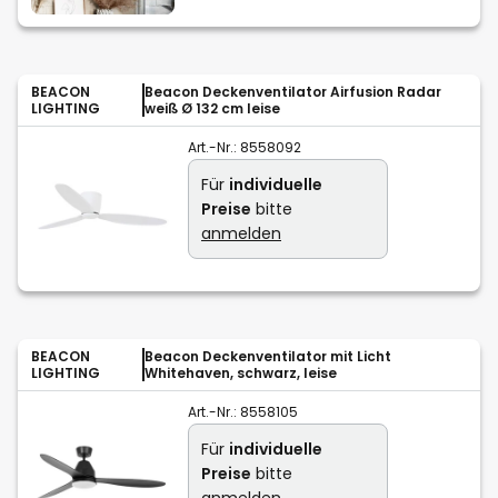
BEACON
Beacon Deckenventilator Airfusion Radar
LIGHTING
weiß Ø 132 cm leise
Art.-Nr.:
8558092
Für
individuelle
Preise
bitte
anmelden
BEACON
Beacon Deckenventilator mit Licht
LIGHTING
Whitehaven, schwarz, leise
Art.-Nr.:
8558105
Für
individuelle
Preise
bitte
anmelden