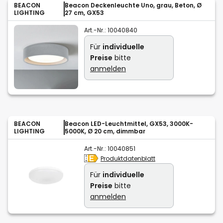
BEACON
Beacon Deckenleuchte Uno, grau, Beton, Ø
LIGHTING
27 cm, GX53
Art.-Nr.:
10040840
Für
individuelle
Preise
bitte
anmelden
BEACON
Beacon LED-Leuchtmittel, GX53, 3000K-
LIGHTING
5000K, Ø 20 cm, dimmbar
Art.-Nr.:
10040851
Produktdatenblatt
Für
individuelle
Preise
bitte
anmelden