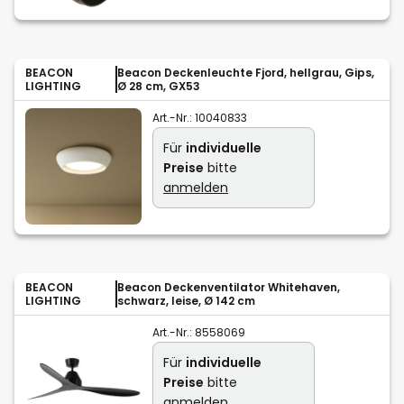
BEACON
Beacon Deckenleuchte Fjord, hellgrau, Gips,
LIGHTING
Ø 28 cm, GX53
Art.-Nr.:
10040833
Für
individuelle
Preise
bitte
anmelden
BEACON
Beacon Deckenventilator Whitehaven,
LIGHTING
schwarz, leise, Ø 142 cm
Art.-Nr.:
8558069
Für
individuelle
Preise
bitte
anmelden