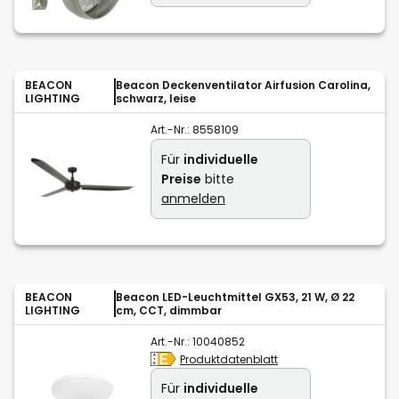
BEACON
Beacon Deckenventilator Airfusion Carolina,
LIGHTING
schwarz, leise
Art.-Nr.:
8558109
Für
individuelle
Preise
bitte
anmelden
BEACON
Beacon LED-Leuchtmittel GX53, 21 W, Ø 22
LIGHTING
cm, CCT, dimmbar
Art.-Nr.:
10040852
Produktdatenblatt
Für
individuelle