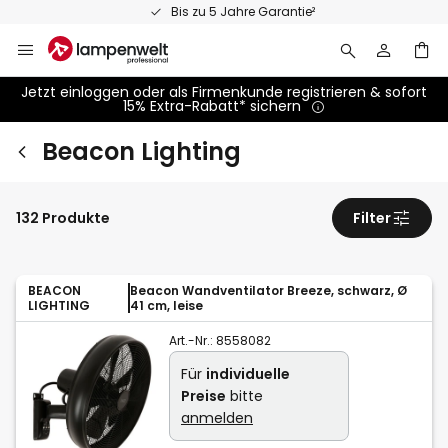
Zum
Bis zu 5 Jahre Garantie²
Inhalt
springen
Jetzt einloggen oder als Firmenkunde registrieren & sofort
15% Extra-Rabatt* sichern
Beacon Lighting
132 Produkte
Filter
BEACON
Beacon Wandventilator Breeze, schwarz, Ø
LIGHTING
41 cm, leise
Art.-Nr.:
8558082
Für
individuelle
Preise
bitte
anmelden