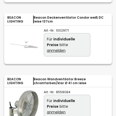
BEACON
Beacon Deckenventilator Condor weiß DC
LIGHTING
leise 137cm
Art.-Nr.:
10029171
Für
individuelle
Preise
bitte
anmelden
BEACON
Beacon Wandventilator Breeze
LIGHTING
chromfarben/klar Ø 41 cm leise
Art.-Nr.:
8558084
Für
individuelle
Preise
bitte
anmelden