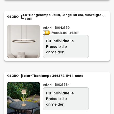
LED-Hängelampe Della, Länge 101 cm, dunkelgrau,
GLOBO
Metall
Art.-Nr.:
10042359
Produktdatenblatt
Für
individuelle
Preise
bitte
anmelden
GLOBO
Solar-Tischlampe 36637S, IP44, sand
Art.-Nr.:
10023584
Für
individuelle
Preise
bitte
anmelden