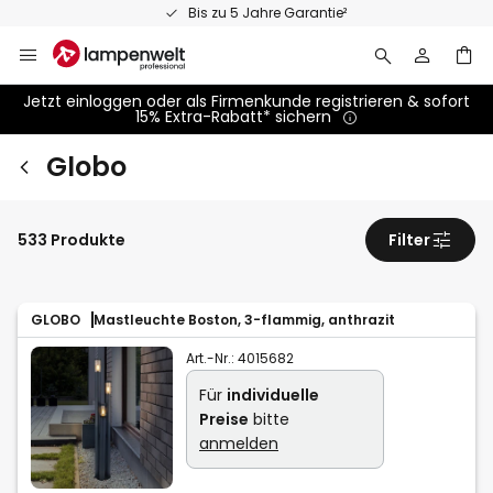
Zum
Bis zu 5 Jahre Garantie²
Inhalt
springen
Jetzt einloggen oder als Firmenkunde registrieren & sofort
15% Extra-Rabatt* sichern
Globo
533 Produkte
Filter
GLOBO
Mastleuchte Boston, 3-flammig, anthrazit
Art.-Nr.:
4015682
Für
individuelle
Preise
bitte
anmelden