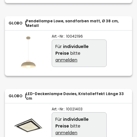
Pendellampe Lowe, sandfarben matt, Ø 38 cm,
GLOBO
Metall
Art.-Nr.:
10042196
Für
individuelle
Preise
bitte
anmelden
LED-Deckenlampe Davies, Kristalleffekt Länge 33
GLOBO
cm
Art.-Nr.:
10021403
Für
individuelle
Preise
bitte
anmelden