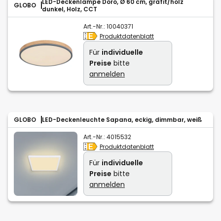
LED-Deckenlampe Doro, Ø 60 cm, grafit/holz
GLOBO
dunkel, Holz, CCT
Art.-Nr.:
10040371
Produktdatenblatt
Für
individuelle
Preise
bitte
anmelden
GLOBO
LED-Deckenleuchte Sapana, eckig, dimmbar, weiß
Art.-Nr.:
4015532
Produktdatenblatt
Für
individuelle
Preise
bitte
anmelden