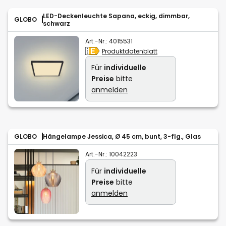
LED-Deckenleuchte Sapana, eckig, dimmbar,
GLOBO
schwarz
Art.-Nr.:
4015531
Produktdatenblatt
Für
individuelle
Preise
bitte
anmelden
GLOBO
Hängelampe Jessica, Ø 45 cm, bunt, 3-flg., Glas
Art.-Nr.:
10042223
Für
individuelle
Preise
bitte
anmelden