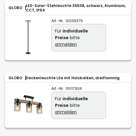
LED-Solar-Stehleuchte 36508, schwarz, Aluminium,
GLOBO
CCT, IP54
Art.-Nr.:
10039375
Für
individuelle
Preise
bitte
anmelden
GLOBO
Deckenleuchte Lila mit Holzbalken, dreiflammig
Art.-Nr.:
10017924
Für
individuelle
Preise
bitte
anmelden