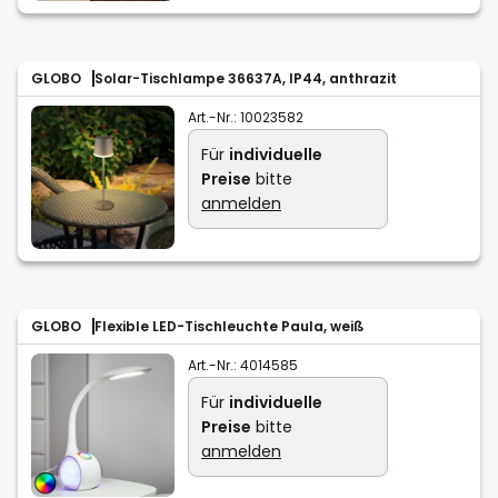
GLOBO
Solar-Tischlampe 36637A, IP44, anthrazit
Art.-Nr.:
10023582
Für
individuelle
Preise
bitte
anmelden
GLOBO
Flexible LED-Tischleuchte Paula, weiß
Art.-Nr.:
4014585
Für
individuelle
Preise
bitte
anmelden