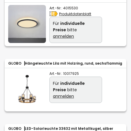
Art.-Nr.:
4015530
Produktdatenblatt
Für
individuelle
Preise
bitte
anmelden
GLOBO
Hängeleuchte Lila mit Holzring, rund, sechsflammig
Art.-Nr.:
10017925
Für
individuelle
Preise
bitte
anmelden
GLOBO
LED-Solarleuchte 33632 mit Metallkugel, silber