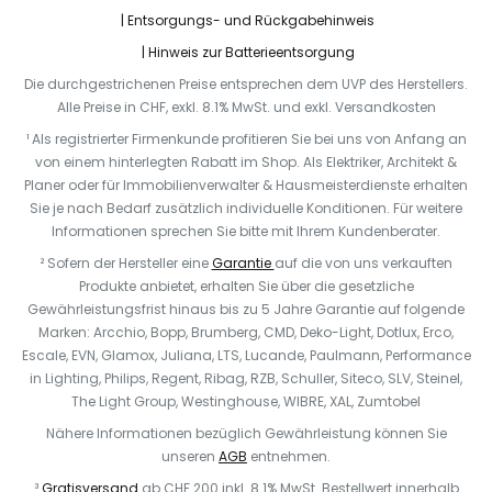
Entsorgungs- und Rückgabehinweis
Hinweis zur Batterieentsorgung
Die durchgestrichenen Preise entsprechen dem UVP des Herstellers.
Alle Preise in CHF, exkl. 8.1% MwSt. und exkl. Versandkosten
¹ Als registrierter Firmenkunde profitieren Sie bei uns von Anfang an
von einem hinterlegten Rabatt im Shop. Als Elektriker, Architekt &
Planer oder für Immobilienverwalter & Hausmeisterdienste erhalten
Sie je nach Bedarf zusätzlich individuelle Konditionen. Für weitere
Informationen sprechen Sie bitte mit Ihrem Kundenberater.
² Sofern der Hersteller eine
Garantie
auf die von uns verkauften
Produkte anbietet, erhalten Sie über die gesetzliche
Gewährleistungsfrist hinaus bis zu 5 Jahre Garantie auf folgende
Marken: Arcchio, Bopp, Brumberg, CMD, Deko-Light, Dotlux, Erco,
Escale, EVN, Glamox, Juliana, LTS, Lucande, Paulmann, Performance
in Lighting, Philips, Regent, Ribag, RZB, Schuller, Siteco, SLV, Steinel,
The Light Group, Westinghouse, WIBRE, XAL, Zumtobel
Nähere Informationen bezüglich Gewährleistung können Sie
unseren
AGB
entnehmen.
³
Gratisversand
ab CHF 200 inkl. 8.1% MwSt. Bestellwert innerhalb