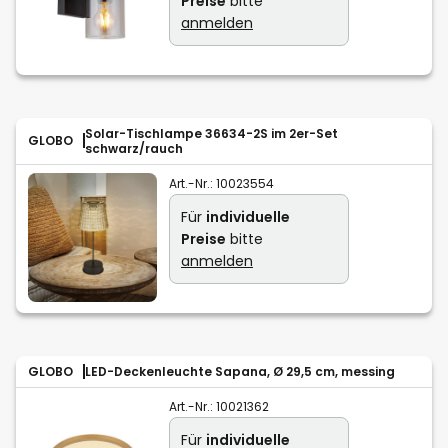
Preise
bitte
anmelden
Solar-Tischlampe 36634-2S im 2er-Set
GLOBO
schwarz/rauch
Art.-Nr.:
10023554
Für
individuelle
Preise
bitte
anmelden
GLOBO
LED-Deckenleuchte Sapana, Ø 29,5 cm, messing
Art.-Nr.:
10021362
Für
individuelle