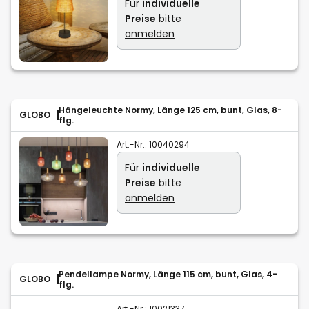
Für
individuelle
Preise
bitte
anmelden
Hängeleuchte Normy, Länge 125 cm, bunt, Glas, 8-
GLOBO
flg.
Art.-Nr.:
10040294
Für
individuelle
Preise
bitte
anmelden
Pendellampe Normy, Länge 115 cm, bunt, Glas, 4-
GLOBO
flg.
Art.-Nr.:
10021337