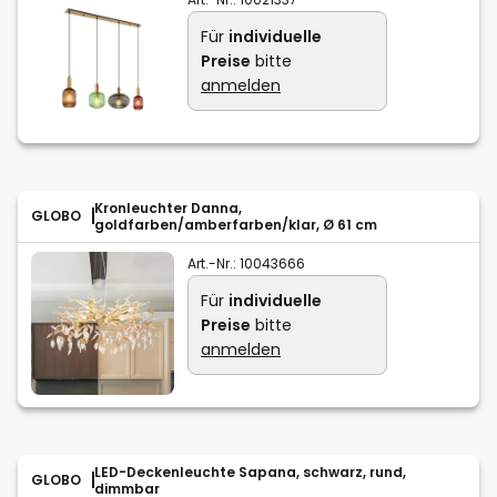
Für
individuelle
Preise
bitte
anmelden
Kronleuchter Danna,
GLOBO
goldfarben/amberfarben/klar, Ø 61 cm
Art.-Nr.:
10043666
Für
individuelle
Preise
bitte
anmelden
LED-Deckenleuchte Sapana, schwarz, rund,
GLOBO
dimmbar