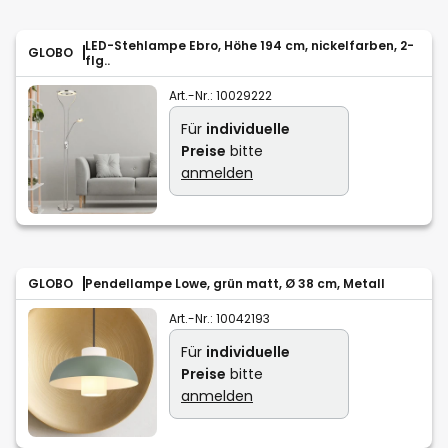
LED-Stehlampe Ebro, Höhe 194 cm, nickelfarben, 2-
GLOBO
flg..
Art.-Nr.:
10029222
Für
individuelle
Preise
bitte
anmelden
GLOBO
Pendellampe Lowe, grün matt, Ø 38 cm, Metall
Art.-Nr.:
10042193
Für
individuelle
Preise
bitte
anmelden