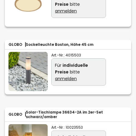
Preise
bitte
anmelden
GLOBO
Sockelleuchte Boston, Höhe 45 cm
Art.-Nr.:
4015503
Für
individuelle
Preise
bitte
anmelden
Solar-Tischlampe 36634-2A im 2er-Set
GLOBO
schwarz/amber
Art.-Nr.:
10023553