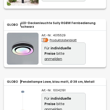
LED-Deckenleuchte Sully RGBW Fernbedienung
GLOBO
schwarz
Art.-Nr.:
4015529
Produktdatenblatt
Für
individuelle
Preise
bitte
anmelden
GLOBO
Pendellampe Lowe, blau matt, Ø 38 cm, Metall
Art.-Nr.:
10042191
Für
individuelle
Preise
bitte
anmelden