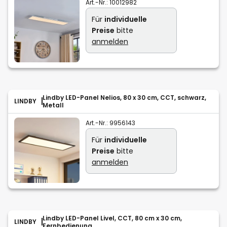
Art.-Nr.:
10012982
Für
individuelle
Preise
bitte
anmelden
Lindby LED-Panel Nelios, 80 x 30 cm, CCT, schwarz,
LINDBY
Metall
Art.-Nr.:
9956143
Für
individuelle
Preise
bitte
anmelden
Lindby LED-Panel Livel, CCT, 80 cm x 30 cm,
LINDBY
Fernbedienung