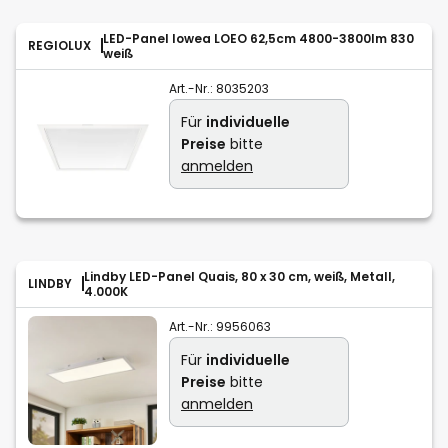
LED-Panel lowea LOEO 62,5cm 4800-3800lm 830
REGIOLUX
weiß
Art.-Nr.:
8035203
Für
individuelle
Preise
bitte
anmelden
Lindby LED-Panel Quais, 80 x 30 cm, weiß, Metall,
LINDBY
4.000K
Art.-Nr.:
9956063
Für
individuelle
Preise
bitte
anmelden