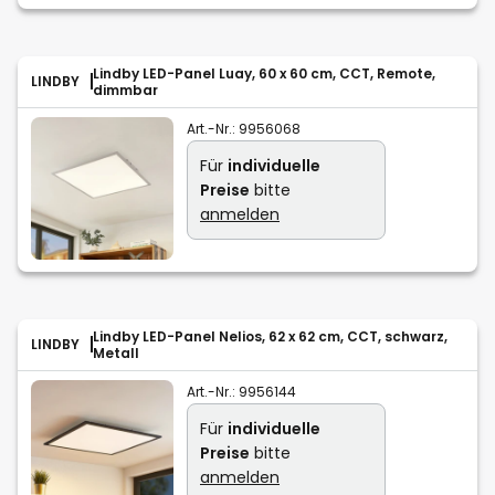
Lindby LED-Panel Luay, 60 x 60 cm, CCT, Remote,
LINDBY
dimmbar
Art.-Nr.:
9956068
Für
individuelle
Preise
bitte
anmelden
Lindby LED-Panel Nelios, 62 x 62 cm, CCT, schwarz,
LINDBY
Metall
Art.-Nr.:
9956144
Für
individuelle
Preise
bitte
anmelden