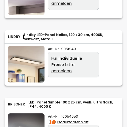
anmelden
Lindby LED-Panel Nelios, 120 x 30 cm, 4000K,
LINDBY
schwarz, Metall
Art.-Nr.:
9956140
Für
individuelle
Preise
bitte
anmelden
LED-Panel Simple 100 x 25 cm, weiß, ultraflach,
BRILONER
IP44, 4000 K
Art.-Nr.:
10054053
Produktdatenblatt