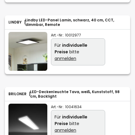
Lindby LED-Panel Lamin, schwarz, 40 cm, CCT,
LINDBY
dimmbar, Remote
Art.-Nr.:
10012977
Für
individuelle
Preise
bitte
anmelden
LED-Deckenleuchte Tava, weiß, Kunststoff, 98
BRILONER
cm, Backlight
Art.-Nr.:
10041634
Für
individuelle
Preise
bitte
anmelden