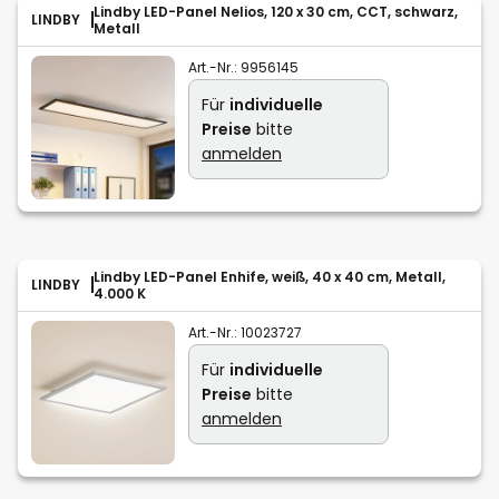
Lindby LED-Panel Nelios, 120 x 30 cm, CCT, schwarz,
LINDBY
Metall
Art.-Nr.:
9956145
Für
individuelle
Preise
bitte
anmelden
Lindby LED-Panel Enhife, weiß, 40 x 40 cm, Metall,
LINDBY
4.000 K
Art.-Nr.:
10023727
Für
individuelle
Preise
bitte
anmelden