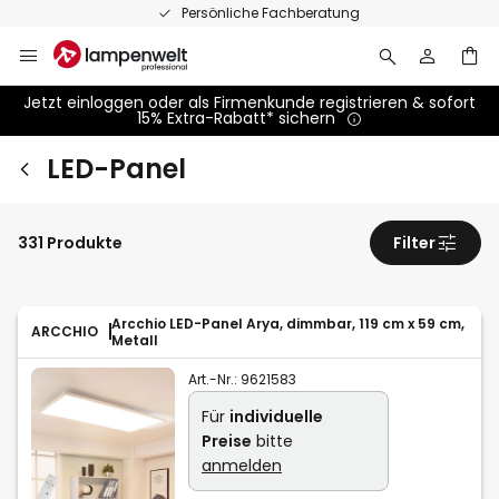
Zum
Persönliche Fachberatung
Inhalt
springen
Jetzt einloggen oder als Firmenkunde registrieren & sofort
15% Extra-Rabatt* sichern
LED-Panel
331 Produkte
Filter
Arcchio LED-Panel Arya, dimmbar, 119 cm x 59 cm,
ARCCHIO
Metall
Art.-Nr.:
9621583
Für
individuelle
Preise
bitte
anmelden