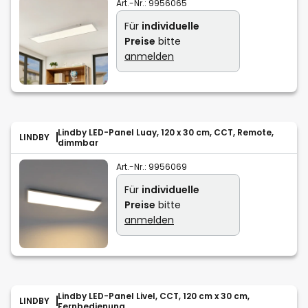
Art.-Nr.:
9956065
Für
individuelle
Preise
bitte
anmelden
Lindby LED-Panel Luay, 120 x 30 cm, CCT, Remote,
LINDBY
dimmbar
Art.-Nr.:
9956069
Für
individuelle
Preise
bitte
anmelden
Lindby LED-Panel Livel, CCT, 120 cm x 30 cm,
LINDBY
Fernbedienung