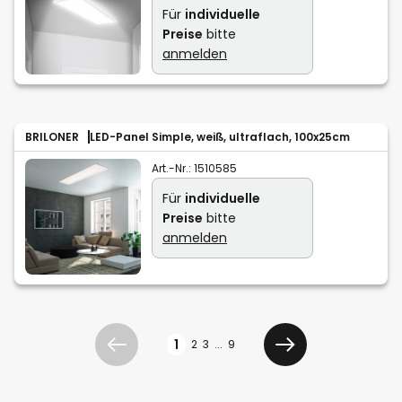
Für
individuelle
Preise
bitte
anmelden
BRILONER
LED-Panel Simple, weiß, ultraflach, 100x25cm
Art.-Nr.:
1510585
Für
individuelle
Preise
bitte
anmelden
Seite
1
2
3
...
9
Zurück
Weiter