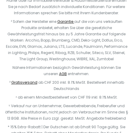
Planer oder für Immobilienverwalter & Hausmeisterdienste erhalten
Sie je nach Bedarf zusätzlich individuelle Konditionen. Für weitere
Informationen sprechen Sie bitte mit Ihrem Kundenberater.
² Sofern der Hersteller eine
Garantie
auf die von uns verkauften
Produkte anbietet, erhalten Sie über die gesetzliche
Gewährleistungsfrist hinaus bis zu 5 Jahre Garantie auf folgende
Marken: Arcchio, Bopp, Brumberg, CMD, Deko-Light, Dotlux, Erco,
Escale, EVN, Glamox, Juliana, LTS, Lucande, Paulmann, Performance
in Lighting, Philips, Regent, Ribag, RZB, Schuller, Siteco, SLV, Steinel,
The Light Group, Westinghouse, WIBRE, XAL, Zumtobel
Nähere Informationen bezüglich Gewährleistung können Sie
unseren
AGB
entnehmen.
³
Gratisversand
ab CHF 200 inkl. 8.1% MwSt. Bestellwert innerhalb
Deutschlands
⁴ ab einem Mindestbestellwert von CHF 119 inkl. 8.1% MwSt.
⁵ Verkauf nur an Unternehmer, Gewerbetreibende, Freiberufler und
öffentliche Institutionen, nicht jedoch an Verbraucher im Sinne des §
13 BGB. Alle Preise in Euro zzgl. gesetzl. MwSt. Angebote freibleibend
* 15% Extra-Rabatt | Der Gutschein ist ab Erhalt 90 Tage gültig. Sie