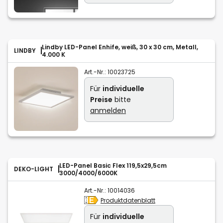
Lindby LED-Panel Enhife, weiß, 30 x 30 cm, Metall,
LINDBY
4.000 K
Art.-Nr.:
10023725
Für
individuelle
Preise
bitte
anmelden
LED-Panel Basic Flex 119,5x29,5cm
DEKO-LIGHT
3000/4000/6000K
Art.-Nr.:
10014036
Produktdatenblatt
Für
individuelle