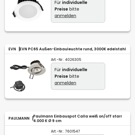
Für
individuelle
Preise
bitte
anmelden
EVN
EVN PC65 Außen-Einbauleuchte rund, 3000K edelstahl
Art.-Nr.:
4026305
Für
individuelle
Preise
bitte
anmelden
Paulmann Einbauspot Calla weiß on/off starr
PAULMANN
4.000 K Ø 9 cm
Art.-Nr.:
7601547