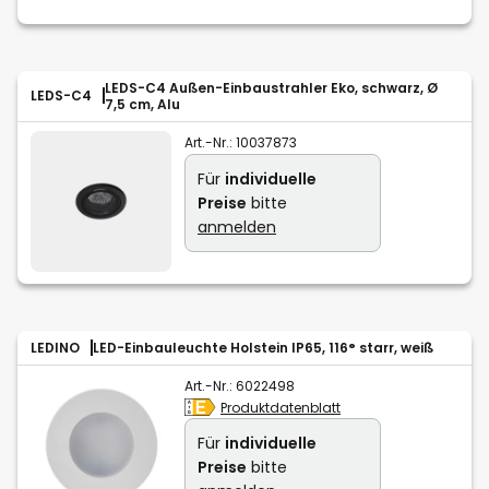
LEDS-C4 Außen-Einbaustrahler Eko, schwarz, Ø
LEDS-C4
7,5 cm, Alu
Art.-Nr.:
10037873
Für
individuelle
Preise
bitte
anmelden
LEDINO
LED-Einbauleuchte Holstein IP65, 116° starr, weiß
Art.-Nr.:
6022498
Produktdatenblatt
Für
individuelle
Preise
bitte