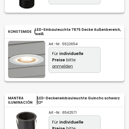
LED-Einbauleuchte 7875 Decke Außenbereich,
KONSTSMIDE
weiß
Art.-Nr.:
5522654
Für
individuelle
Preise
bitte
anmelden
MANTRA
LED-Deckeneinbauleuchte Guincho schwarz
ILUMINACIÓN
12°
Art.-Nr.:
6542571
Für
individuelle
Preise
bitte