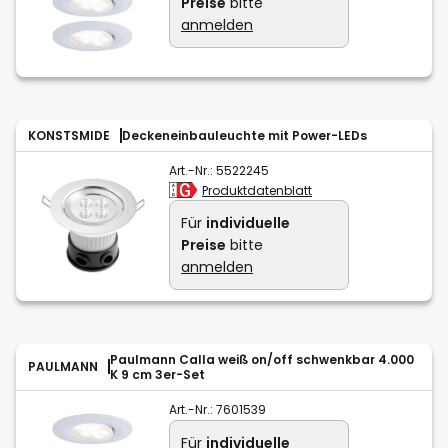
Preise
bitte
anmelden
KONSTSMIDE
Deckeneinbauleuchte mit Power-LEDs
Art.-Nr.:
5522245
Produktdatenblatt
Für
individuelle
Preise
bitte
anmelden
Paulmann Calla weiß on/off schwenkbar 4.000
PAULMANN
K 9 cm 3er-Set
Art.-Nr.:
7601539
Für
individuelle