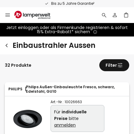
Zum
Persönliche Fachberatung
Inhalt
springen
Jetzt einloggen oder als Firmenkunde registrieren & sofort
15% Extra-Rabatt* sichern
Einbaustrahler Aussen
32 Produkte
Filter
Philips Außen-Einbauleuchte Fresco, schwarz,
PHILIPS
Edelstahl, GU10
Art.-Nr.:
10026663
Für
individuelle
Preise
bitte
anmelden