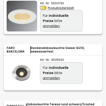
Art.-Nr.:
5504793
Produktdatenblatt
Für
individuelle
Preise
bitte
anmelden
FARO
Deckeneinbauleuchte Geiser GU10,
BARCELONA
seewasserfest
Art.-Nr.:
3505540
Für
individuelle
Preise
bitte
anmelden
Einbauleuchte Teresa rund schwarz/frosted
FUMAGALLI