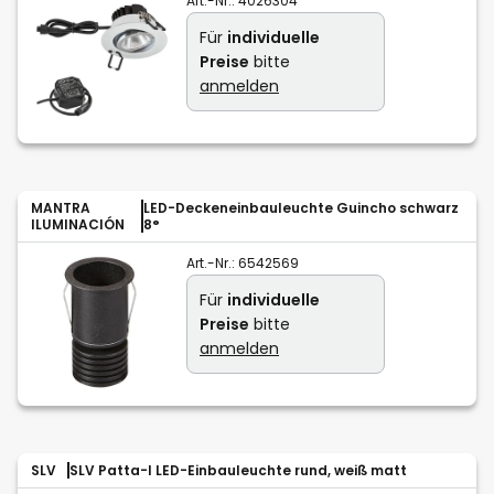
Art.-Nr.:
4026304
Für
individuelle
Preise
bitte
anmelden
MANTRA
LED-Deckeneinbauleuchte Guincho schwarz
ILUMINACIÓN
8°
Art.-Nr.:
6542569
Für
individuelle
Preise
bitte
anmelden
SLV
SLV Patta-I LED-Einbauleuchte rund, weiß matt