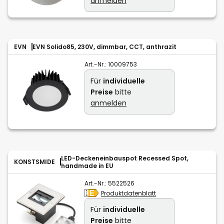
anmelden
EVN
EVN Solido85, 230V, dimmbar, CCT, anthrazit
Art.-Nr.:
10009753
Für
individuelle
Preise
bitte
anmelden
LED-Deckeneinbauspot Recessed Spot,
KONSTSMIDE
handmade in EU
Art.-Nr.:
5522526
Produktdatenblatt
Für
individuelle
Preise
bitte