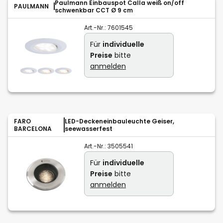
Paulmann Einbauspot Calla weiß on/off
PAULMANN
schwenkbar CCT Ø 9 cm
Art.-Nr.:
7601545
Für
individuelle
Preise
bitte
anmelden
FARO
LED-Deckeneinbauleuchte Geiser,
BARCELONA
seewasserfest
Art.-Nr.:
3505541
Für
individuelle
Preise
bitte
anmelden