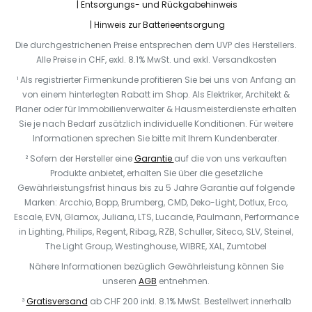
Entsorgungs- und Rückgabehinweis
Hinweis zur Batterieentsorgung
Die durchgestrichenen Preise entsprechen dem UVP des Herstellers.
Alle Preise in CHF, exkl. 8.1% MwSt. und exkl. Versandkosten
¹ Als registrierter Firmenkunde profitieren Sie bei uns von Anfang an
von einem hinterlegten Rabatt im Shop. Als Elektriker, Architekt &
Planer oder für Immobilienverwalter & Hausmeisterdienste erhalten
Sie je nach Bedarf zusätzlich individuelle Konditionen. Für weitere
Informationen sprechen Sie bitte mit Ihrem Kundenberater.
² Sofern der Hersteller eine
Garantie
auf die von uns verkauften
Produkte anbietet, erhalten Sie über die gesetzliche
Gewährleistungsfrist hinaus bis zu 5 Jahre Garantie auf folgende
Marken: Arcchio, Bopp, Brumberg, CMD, Deko-Light, Dotlux, Erco,
Escale, EVN, Glamox, Juliana, LTS, Lucande, Paulmann, Performance
in Lighting, Philips, Regent, Ribag, RZB, Schuller, Siteco, SLV, Steinel,
The Light Group, Westinghouse, WIBRE, XAL, Zumtobel
Nähere Informationen bezüglich Gewährleistung können Sie
unseren
AGB
entnehmen.
³
Gratisversand
ab CHF 200 inkl. 8.1% MwSt. Bestellwert innerhalb