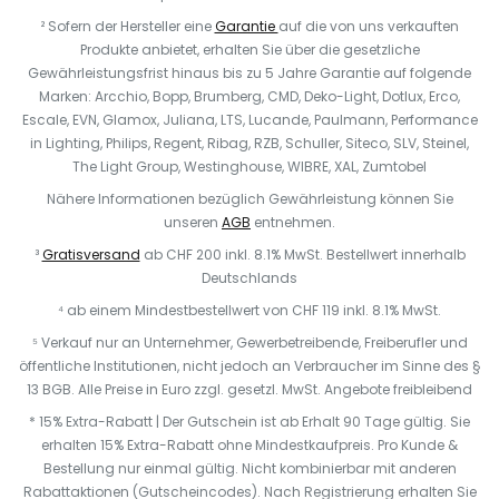
² Sofern der Hersteller eine
Garantie
auf die von uns verkauften
Produkte anbietet, erhalten Sie über die gesetzliche
Gewährleistungsfrist hinaus bis zu 5 Jahre Garantie auf folgende
Marken: Arcchio, Bopp, Brumberg, CMD, Deko-Light, Dotlux, Erco,
Escale, EVN, Glamox, Juliana, LTS, Lucande, Paulmann, Performance
in Lighting, Philips, Regent, Ribag, RZB, Schuller, Siteco, SLV, Steinel,
The Light Group, Westinghouse, WIBRE, XAL, Zumtobel
Nähere Informationen bezüglich Gewährleistung können Sie
unseren
AGB
entnehmen.
³
Gratisversand
ab CHF 200 inkl. 8.1% MwSt. Bestellwert innerhalb
Deutschlands
⁴ ab einem Mindestbestellwert von CHF 119 inkl. 8.1% MwSt.
⁵ Verkauf nur an Unternehmer, Gewerbetreibende, Freiberufler und
öffentliche Institutionen, nicht jedoch an Verbraucher im Sinne des §
13 BGB. Alle Preise in Euro zzgl. gesetzl. MwSt. Angebote freibleibend
* 15% Extra-Rabatt | Der Gutschein ist ab Erhalt 90 Tage gültig. Sie
erhalten 15% Extra-Rabatt ohne Mindestkaufpreis. Pro Kunde &
Bestellung nur einmal gültig. Nicht kombinierbar mit anderen
Rabattaktionen (Gutscheincodes). Nach Registrierung erhalten Sie