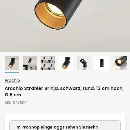
Zum
Arcchio
Anfang
Arcchio Strahler Brinja, schwarz, rund, 13 cm hoch,
der
Ø 6 cm
Bildgalerie
SKU
9928021
springen
Im ProShop
eingeloggt
sehen Sie mehr!