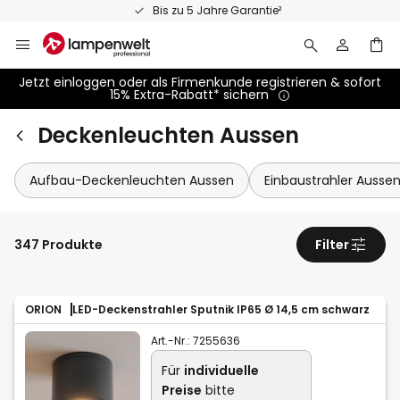
Zum
Bis zu 5 Jahre Garantie²
Inhalt
springen
Jetzt einloggen oder als Firmenkunde registrieren & sofort
15% Extra-Rabatt* sichern
Deckenleuchten Aussen
Aufbau-Deckenleuchten Aussen
Einbaustrahler Ausse
347 Produkte
Filter
ORION
LED-Deckenstrahler Sputnik IP65 Ø 14,5 cm schwarz
Art.-Nr.:
7255636
Für
individuelle
Preise
bitte