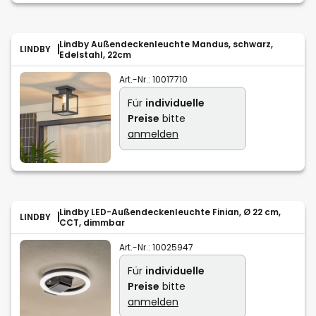
Lindby Außendeckenleuchte Mandus, schwarz,
LINDBY
Edelstahl, 22cm
Art.-Nr.:
10017710
Für
individuelle
Preise
bitte
anmelden
Lindby LED-Außendeckenleuchte Finian, Ø 22 cm,
LINDBY
CCT, dimmbar
Art.-Nr.:
10025947
Für
individuelle
Preise
bitte
anmelden