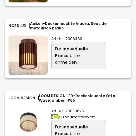
Außen-Deckenleuchte Aludra, Seaside
NORDLUX
metallisch braun
Art.-Nr.:
7006489
Für
individuelle
Preise
bitte
anmelden
LOOM DESIGN LED-Deckenleuchte Otto
LOOM DESIGN
Wave, amber, IP65
Art.-Nr.:
70039675
Produktdatenblatt
Für
individuelle
Preise
bitte