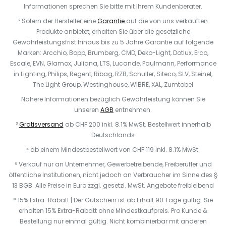
Informationen sprechen Sie bitte mit Ihrem Kundenberater.
² Sofern der Hersteller eine
Garantie
auf die von uns verkauften
Produkte anbietet, erhalten Sie über die gesetzliche
Gewährleistungsfrist hinaus bis zu 5 Jahre Garantie auf folgende
Marken: Arcchio, Bopp, Brumberg, CMD, Deko-Light, Dotlux, Erco,
Escale, EVN, Glamox, Juliana, LTS, Lucande, Paulmann, Performance
in Lighting, Philips, Regent, Ribag, RZB, Schuller, Siteco, SLV, Steinel,
The Light Group, Westinghouse, WIBRE, XAL, Zumtobel
Nähere Informationen bezüglich Gewährleistung können Sie
unseren
AGB
entnehmen.
³
Gratisversand
ab CHF 200 inkl. 8.1% MwSt. Bestellwert innerhalb
Deutschlands
⁴ ab einem Mindestbestellwert von CHF 119 inkl. 8.1% MwSt.
⁵ Verkauf nur an Unternehmer, Gewerbetreibende, Freiberufler und
öffentliche Institutionen, nicht jedoch an Verbraucher im Sinne des §
13 BGB. Alle Preise in Euro zzgl. gesetzl. MwSt. Angebote freibleibend
* 15% Extra-Rabatt | Der Gutschein ist ab Erhalt 90 Tage gültig. Sie
erhalten 15% Extra-Rabatt ohne Mindestkaufpreis. Pro Kunde &
Bestellung nur einmal gültig. Nicht kombinierbar mit anderen