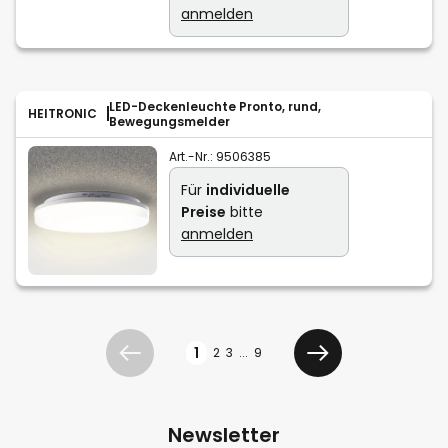
anmelden
LED-Deckenleuchte Pronto, rund,
HEITRONIC
Bewegungsmelder
Art.-Nr.:
9506385
Für
individuelle
Preise
bitte
anmelden
Seite
1
2
3
...
9
Zurück
Weiter
Newsletter