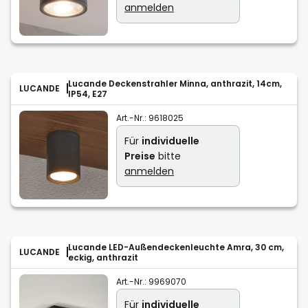
anmelden
Lucande Deckenstrahler Minna, anthrazit, 14cm,
LUCANDE
IP54, E27
Art.-Nr.:
9618025
Für
individuelle
Preise
bitte
anmelden
Lucande LED-Außendeckenleuchte Amra, 30 cm,
LUCANDE
eckig, anthrazit
Art.-Nr.:
9969070
Für
individuelle