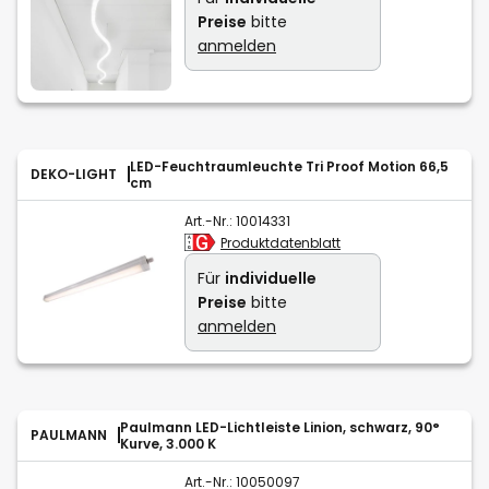
Preise
bitte
anmelden
LED-Feuchtraumleuchte Tri Proof Motion 66,5
DEKO-LIGHT
cm
Art.-Nr.:
10014331
Produktdatenblatt
Für
individuelle
Preise
bitte
anmelden
Paulmann LED-Lichtleiste Linion, schwarz, 90°
PAULMANN
Kurve, 3.000 K
Art.-Nr.:
10050097