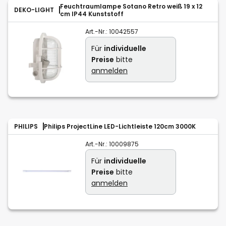
Feuchtraumlampe Sotano Retro weiß 19 x 12
DEKO-LIGHT
cm IP44 Kunststoff
Art.-Nr.:
10042557
Für
individuelle
Preise
bitte
anmelden
PHILIPS
Philips ProjectLine LED-Lichtleiste 120cm 3000K
Art.-Nr.:
10009875
Für
individuelle
Preise
bitte
anmelden