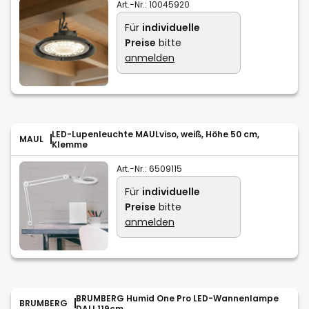
Art.-Nr.:
10045920
Für
individuelle
Preise
bitte
anmelden
LED-Lupenleuchte MAULviso, weiß, Höhe 50 cm,
MAUL
Klemme
Art.-Nr.:
6509115
Für
individuelle
Preise
bitte
anmelden
BRUMBERG Humid One Pro LED-Wannenlampe
BRUMBERG
DALI 119cm