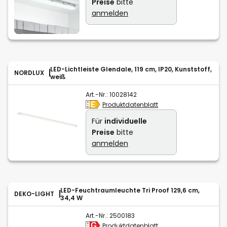
Preise
bitte
anmelden
LED-Lichtleiste Glendale, 119 cm, IP20, Kunststoff,
NORDLUX
weiß
Art.-Nr.:
10028142
Produktdatenblatt
Für
individuelle
Preise
bitte
anmelden
LED-Feuchtraumleuchte Tri Proof 129,6 cm,
DEKO-LIGHT
34,4 W
Art.-Nr.:
2500183
Produktdatenblatt