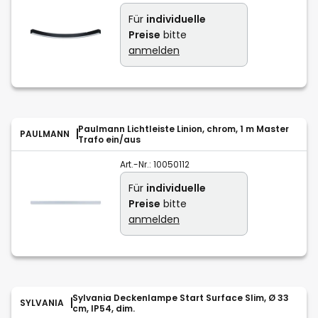
Für
individuelle
Preise
bitte
anmelden
Paulmann Lichtleiste Linion, chrom, 1 m Master
PAULMANN
Trafo ein/aus
Art.-Nr.:
10050112
Für
individuelle
Preise
bitte
anmelden
Sylvania Deckenlampe Start Surface Slim, Ø 33
SYLVANIA
cm, IP54, dim.