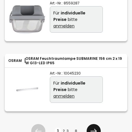
Art.-Nr.:
8559287
Für
individuelle
Preise
bitte
anmelden
OSRAM Feuchtraumlampe SUBMARINE 156 cm 2 x 19
OSRAM
W G13-LED IP65
Art.-Nr.:
10045230
Für
individuelle
Preise
bitte
anmelden
Seite
1
2
3
...
8