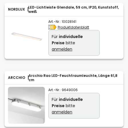
LED-Lichtleiste Glendale, 59 cm, IP20, Kunststoff,
NORDLUX
weiß
Art.-Nr.:
10028141
Produktdatenblatt
Für
individuelle
Preise
bitte
anmelden
Arcchio Rao LED-Feuchtraumleuchte, Länge 61,8
ARCCHIO
cm
Art.-Nr.:
9649006
Für
individuelle
Preise
bitte
anmelden