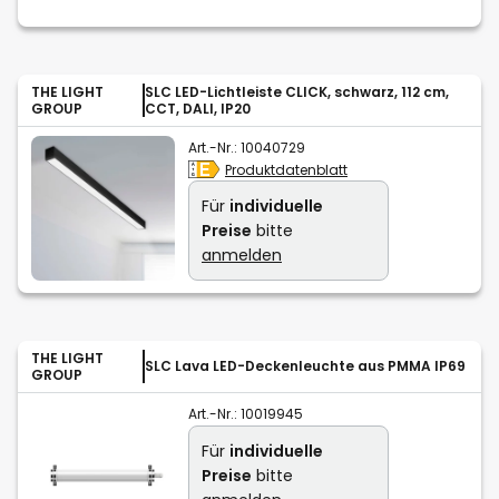
THE LIGHT
SLC LED-Lichtleiste CLICK, schwarz, 112 cm,
GROUP
CCT, DALI, IP20
Art.-Nr.:
10040729
Produktdatenblatt
Für
individuelle
Preise
bitte
anmelden
THE LIGHT
SLC Lava LED-Deckenleuchte aus PMMA IP69
GROUP
Art.-Nr.:
10019945
Für
individuelle
Preise
bitte