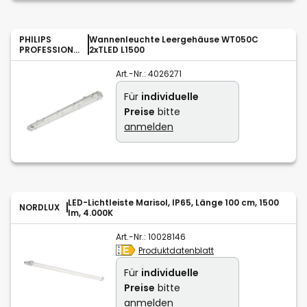
PHILIPS
Wannenleuchte Leergehäuse WT050C
PROFESSIONA
2xTLED L1500
L
Art.-Nr.:
4026271
Für
individuelle
Preise
bitte
anmelden
LED-Lichtleiste Marisol, IP65, Länge 100 cm, 1500
NORDLUX
lm, 4.000K
Art.-Nr.:
10028146
Produktdatenblatt
Für
individuelle
Preise
bitte
anmelden