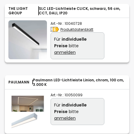
THE LIGHT
SLC LED-Lichtleiste CLICK, schwarz, 56 cm,
GROUP
CCT, DALI, IP20
Art.-Nr.:
10040728
Produktdatenblatt
Für
individuelle
Preise
bitte
anmelden
Paulmann LED-Lichtleiste Linion, chrom, 100 cm,
PAULMANN
3.000 K
Art.-Nr.:
10050099
Für
individuelle
Preise
bitte
anmelden