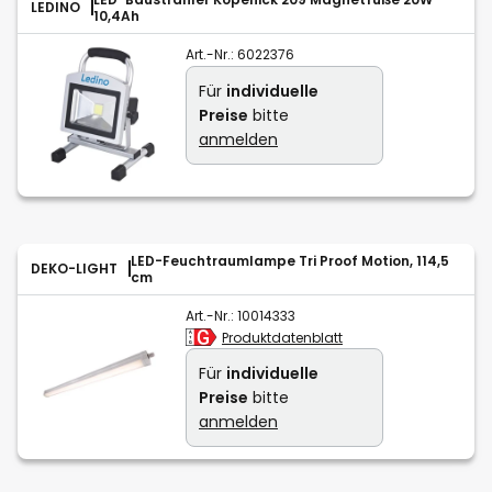
LEDINO
10,4Ah
Art.-Nr.:
6022376
Für
individuelle
Preise
bitte
anmelden
LED-Feuchtraumlampe Tri Proof Motion, 114,5
DEKO-LIGHT
cm
Art.-Nr.:
10014333
Produktdatenblatt
Für
individuelle
Preise
bitte
anmelden