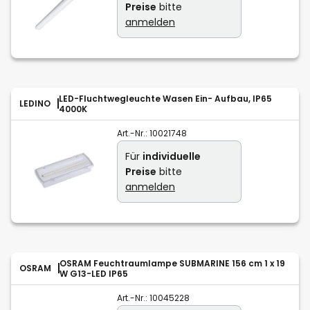
Preise
bitte
anmelden
LED-Fluchtwegleuchte Wasen Ein- Aufbau, IP65
LEDINO
4000K
Art.-Nr.:
10021748
Für
individuelle
Preise
bitte
anmelden
OSRAM Feuchtraumlampe SUBMARINE 156 cm 1 x 19
OSRAM
W G13-LED IP65
Art.-Nr.:
10045228