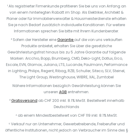
¹ Als registrierter Firmenkunde profitieren Sie bei uns von Anfang an
von einem hinterlegten Rabatt im Shop. Als Elektriker, Architekt &
Planer oder für Immobilienverwalter & Hausmeisterdienste erhalten
Sie je nach Bedarf zusätzlich individuelle Konditionen. Für weitere
Informationen sprechen Sie bitte mit Ihrem Kundenberater.
² Sofern der Hersteller eine
Garantie
auf die von uns verkauften
Produkte anbietet, erhalten Sie über die gesetzliche
Gewährleistungsfrist hinaus bis zu 5 Jahre Garantie auf folgende
Marken: Arcchio, Bopp, Brumberg, CMD, Deko-Light, Dotlux, Erco,
Escale, EVN, Glamox, Juliana, LTS, Lucande, Paulmann, Performance
in Lighting, Philips, Regent, Ribag, RZB, Schuller, Siteco, SLV, Steinel,
The Light Group, Westinghouse, WIBRE, XAL, Zumtobel
Nähere Informationen bezüglich Gewährleistung können Sie
unseren
AGB
entnehmen.
³
Gratisversand
ab CHF 200 inkl. 8.1% MwSt. Bestellwert innerhalb
Deutschlands
⁴ ab einem Mindestbestellwert von CHF 119 inkl. 8.1% MwSt.
⁵ Verkauf nur an Unternehmer, Gewerbetreibende, Freiberufler und
öffentliche Institutionen, nicht jedoch an Verbraucher im Sinne des §