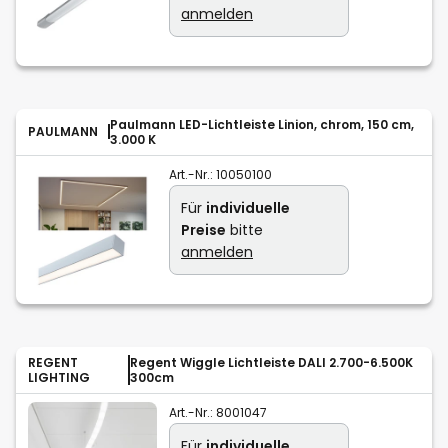
anmelden
Paulmann LED-Lichtleiste Linion, chrom, 150 cm,
PAULMANN
3.000 K
Art.-Nr.:
10050100
Für
individuelle
Preise
bitte
anmelden
REGENT
Regent Wiggle Lichtleiste DALI 2.700-6.500K
LIGHTING
300cm
Art.-Nr.:
8001047
Für
individuelle