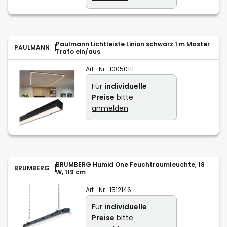
Paulmann Lichtleiste Linion schwarz 1 m Master
PAULMANN
Trafo ein/aus
Art.-Nr.:
10050111
Für
individuelle
Preise
bitte
anmelden
BRUMBERG Humid One Feuchtraumleuchte, 18
BRUMBERG
W, 119 cm
Art.-Nr.:
1512146
Für
individuelle
Preise
bitte