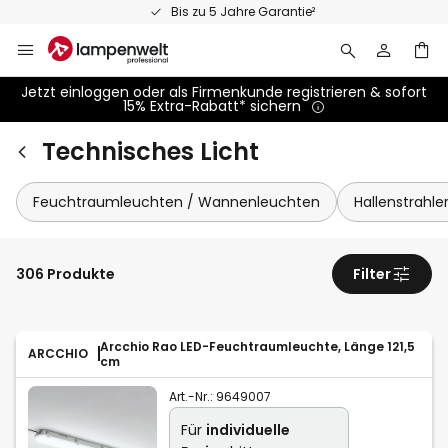
Zum
Bis zu 5 Jahre Garantie²
Inhalt
springen
Jetzt einloggen oder als Firmenkunde registrieren & sofort
15% Extra-Rabatt* sichern
Technisches Licht
Feuchtraumleuchten / Wannenleuchten
Hallenstrahle
306 Produkte
Filter
Arcchio Rao LED-Feuchtraumleuchte, Länge 121,5
ARCCHIO
cm
Art.-Nr.:
9649007
Für
individuelle