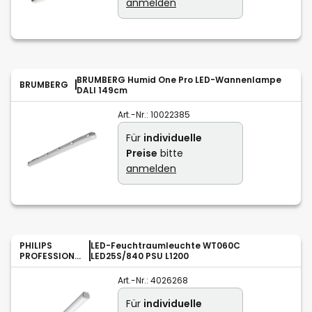
anmelden
BRUMBERG Humid One Pro LED-Wannenlampe
BRUMBERG
DALI 149cm
Art.-Nr.:
10022385
Für
individuelle
Preise
bitte
anmelden
PHILIPS
LED-Feuchtraumleuchte WT060C
PROFESSIONA
LED25S/840 PSU L1200
L
Art.-Nr.:
4026268
Für
individuelle