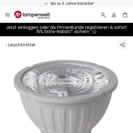
Zum
Bis zu 5 Jahre Garantie²
Inhalt
springen
Jetzt einloggen oder als Firmenkunde registrieren & sofort
15% Extra-Rabatt* sichern
Leuchtmittel
Zum
Ende
der
Bildgalerie
springen