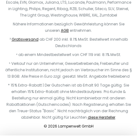
Escale, EVN, Glamox, Juliana, LTS, Lucande, Paulmann, Performance
in Lighting, Philips, Regent, Ribag, RZB, Schuller, Siteco, SLV, Steinel,
The Light Group, Westinghouse, WIBRE, XAL, Zumtobel
Nähere Informationen bezüglich Gewährleistung können Sie
unseren
AGB
entnehmen.
³
Gratisversand
ab CHF 200 inkl. 8.1% MwSt. Bestellwert innerhalb
Deutschlands
⁴ ab einem Mindestbestellwert von CHF 119 inkl. 8.1% MwSt.
⁵ Verkauf nur an Unternehmer, Gewerbetreibende, Freiberufler und
öffentliche Institutionen, nicht jedoch an Verbraucher im Sinne des §
13 BGB. Alle Preise in Euro zzgl. gesetzl. MwSt. Angebote freibleibend
* 15% Extra-Rabatt | Der Gutschein ist ab Erhalt 90 Tage gültig. Sie
erhalten 15% Extra-Rabatt ohne Mindestkaufpreis. Pro Kunde &
Bestellung nur einmal gültig. Nicht kombinierbar mit anderen
Rabattaktionen (Gutscheincodes). Nach Registrierung erhalten Sie
den Treue-Status "Basic". Nicht nachträglich von der Rechnung
abziehbar. N
icht gültig für Leuchten
diese Hersteller
.
© 2026 Lampenwelt GmbH