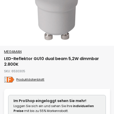
Zum
MEGAMAN
Anfang
LED-Reflektor GU10 dual beam 5,2W dimmbar
der
2.800K
Bildgalerie
SKU
6530305
springen
Produktdatenblatt
Im ProShop
eingeloggt
sehen Sie mehr!
Loggen Sie sich ein und sehen Sie Ihre
individuellen
Preise
mit bis zu 55% Markenrabatt.