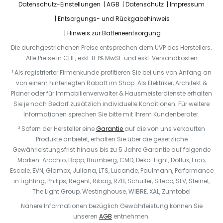
Datenschutz-Einstellungen
AGB
Datenschutz
Impressum
Entsorgungs- und Rückgabehinweis
Hinweis zur Batterieentsorgung
Die durchgestrichenen Preise entsprechen dem UVP des Herstellers.
Alle Preise in CHF, exkl. 8.1% MwSt. und exkl. Versandkosten
¹ Als registrierter Firmenkunde profitieren Sie bei uns von Anfang an
von einem hinterlegten Rabatt im Shop. Als Elektriker, Architekt &
Planer oder für Immobilienverwalter & Hausmeisterdienste erhalten
Sie je nach Bedarf zusätzlich individuelle Konditionen. Für weitere
Informationen sprechen Sie bitte mit Ihrem Kundenberater.
² Sofern der Hersteller eine
Garantie
auf die von uns verkauften
Produkte anbietet, erhalten Sie über die gesetzliche
Gewährleistungsfrist hinaus bis zu 5 Jahre Garantie auf folgende
Marken: Arcchio, Bopp, Brumberg, CMD, Deko-Light, Dotlux, Erco,
Escale, EVN, Glamox, Juliana, LTS, Lucande, Paulmann, Performance
in Lighting, Philips, Regent, Ribag, RZB, Schuller, Siteco, SLV, Steinel,
The Light Group, Westinghouse, WIBRE, XAL, Zumtobel
Nähere Informationen bezüglich Gewährleistung können Sie
unseren
AGB
entnehmen.