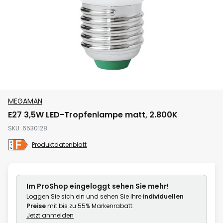
Zum
MEGAMAN
Anfang
E27 3,5W LED-Tropfenlampe matt, 2.800K
der
SKU
6530128
Bildgalerie
springen
Produktdatenblatt
Im ProShop
eingeloggt
sehen Sie mehr!
Loggen Sie sich ein und sehen Sie Ihre
individuellen
Preise
mit bis zu 55% Markenrabatt.
Jetzt anmelden