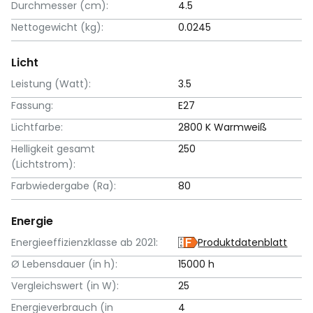
Durchmesser (cm):
4.5
Nettogewicht (kg):
0.0245
Licht
Leistung (Watt):
3.5
Fassung:
E27
Lichtfarbe:
2800 K Warmweiß
Helligkeit gesamt
250
(Lichtstrom):
Farbwiedergabe (Ra):
80
Energie
Energieeffizienzklasse ab 2021:
Produktdatenblatt
Ø Lebensdauer (in h):
15000 h
Vergleichswert (in W):
25
Energieverbrauch (in
4