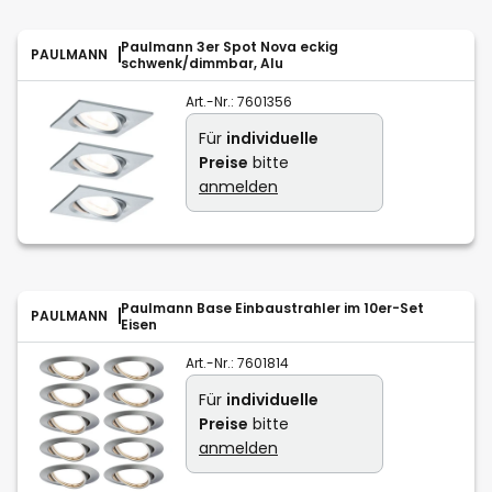
Paulmann 3er Spot Nova eckig
PAULMANN
schwenk/dimmbar, Alu
Art.-Nr.:
7601356
Für
individuelle
Preise
bitte
anmelden
Paulmann Base Einbaustrahler im 10er-Set
PAULMANN
Eisen
Art.-Nr.:
7601814
Für
individuelle
Preise
bitte
anmelden