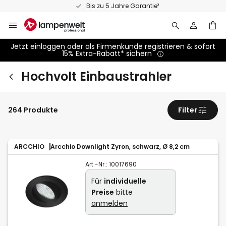
Zum
Bis zu 5 Jahre Garantie²
Inhalt
springen
Jetzt einloggen oder als Firmenkunde registrieren & sofort
15% Extra-Rabatt* sichern
Hochvolt Einbaustrahler
264 Produkte
Filter
ARCCHIO
Arcchio Downlight Zyron, schwarz, Ø 8,2 cm
Art.-Nr.:
10017690
Für
individuelle
Preise
bitte
anmelden