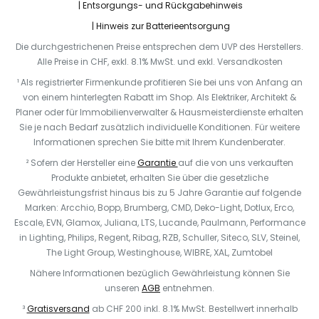
Entsorgungs- und Rückgabehinweis
Hinweis zur Batterieentsorgung
Die durchgestrichenen Preise entsprechen dem UVP des Herstellers.
Alle Preise in CHF, exkl. 8.1% MwSt. und exkl. Versandkosten
¹ Als registrierter Firmenkunde profitieren Sie bei uns von Anfang an
von einem hinterlegten Rabatt im Shop. Als Elektriker, Architekt &
Planer oder für Immobilienverwalter & Hausmeisterdienste erhalten
Sie je nach Bedarf zusätzlich individuelle Konditionen. Für weitere
Informationen sprechen Sie bitte mit Ihrem Kundenberater.
² Sofern der Hersteller eine
Garantie
auf die von uns verkauften
Produkte anbietet, erhalten Sie über die gesetzliche
Gewährleistungsfrist hinaus bis zu 5 Jahre Garantie auf folgende
Marken: Arcchio, Bopp, Brumberg, CMD, Deko-Light, Dotlux, Erco,
Escale, EVN, Glamox, Juliana, LTS, Lucande, Paulmann, Performance
in Lighting, Philips, Regent, Ribag, RZB, Schuller, Siteco, SLV, Steinel,
The Light Group, Westinghouse, WIBRE, XAL, Zumtobel
Nähere Informationen bezüglich Gewährleistung können Sie
unseren
AGB
entnehmen.
³
Gratisversand
ab CHF 200 inkl. 8.1% MwSt. Bestellwert innerhalb