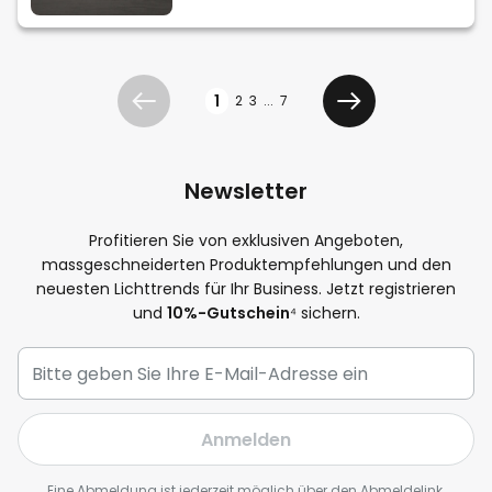
Seite
1
2
3
...
7
Zurück
Weiter
Newsletter
Profitieren Sie von exklusiven Angeboten,
massgeschneiderten Produktempfehlungen und den
neuesten Lichttrends für Ihr Business. Jetzt registrieren
und
10%-Gutschein
⁴ sichern.
Anmelden
Eine Abmeldung ist jederzeit möglich über den Abmeldelink,