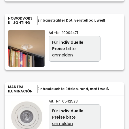
NOWODVORS
Einbaustrahler Dot, verstellbar, weiß
KI LIGHTING
Art.-Nr.:
10004471
Für
individuelle
Preise
bitte
anmelden
MANTRA
Einbauleuchte Básico, rund, matt weiß
ILUMINACIÓN
Art.-Nr.:
6542528
Für
individuelle
Preise
bitte
anmelden