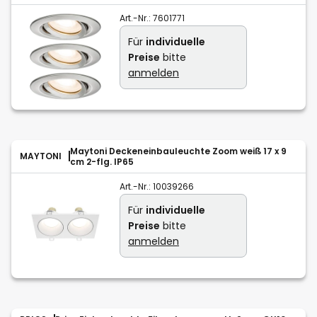
Art.-Nr.:
7601771
Für
individuelle
Preise
bitte
anmelden
Maytoni Deckeneinbauleuchte Zoom weiß 17 x 9
MAYTONI
cm 2-flg. IP65
Art.-Nr.:
10039266
Für
individuelle
Preise
bitte
anmelden