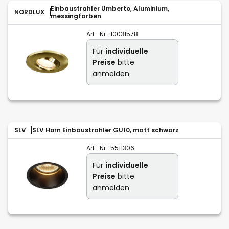
Einbaustrahler Umberto, Aluminium,
NORDLUX
messingfarben
Art.-Nr.:
10031578
Für
individuelle
Preise
bitte
anmelden
SLV
SLV Horn Einbaustrahler GU10, matt schwarz
Art.-Nr.:
5511306
Für
individuelle
Preise
bitte
anmelden