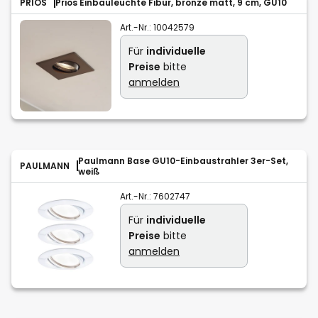
PRIOS
Prios Einbauleuchte Fibur, bronze matt, 9 cm, GU10
Art.-Nr.:
10042579
Für
individuelle
Preise
bitte
anmelden
Paulmann Base GU10-Einbaustrahler 3er-Set,
PAULMANN
weiß
Art.-Nr.:
7602747
Für
individuelle
Preise
bitte
anmelden