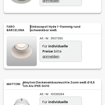
anmelden
FARO
Einbauspot Hyde 1-flammig rund
BARCELONA
schwenkbar weiß
Art.-Nr.:
3507393
Für
individuelle
Preise
bitte
anmelden
Maytoni Deckeneinbauleuchte Zoom weiß Ø 8,5
MAYTONI
cm Alu IP65 GU10
Art.-Nr.:
10039264
Für
individuelle