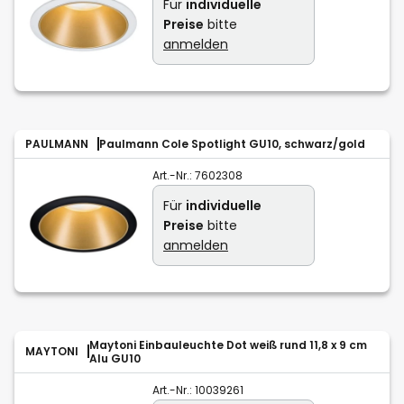
Für
individuelle
Preise
bitte
anmelden
PAULMANN
Paulmann Cole Spotlight GU10, schwarz/gold
Art.-Nr.:
7602308
Für
individuelle
Preise
bitte
anmelden
Maytoni Einbauleuchte Dot weiß rund 11,8 x 9 cm
MAYTONI
Alu GU10
Art.-Nr.:
10039261