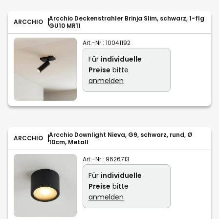
Arcchio Deckenstrahler Brinja Slim, schwarz, 1-flg
ARCCHIO
GU10 MR11
Art.-Nr.:
10041192
Für
individuelle
Preise
bitte
anmelden
Arcchio Downlight Nieva, G9, schwarz, rund, Ø
ARCCHIO
10cm, Metall
Art.-Nr.:
9626713
Für
individuelle
Preise
bitte
anmelden