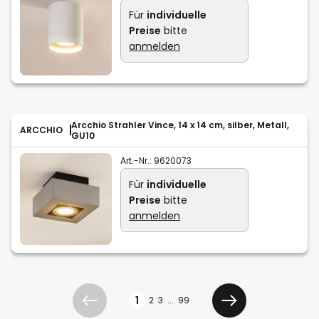
Für
individuelle
Preise
bitte
anmelden
Arcchio Strahler Vince, 14 x 14 cm, silber, Metall,
ARCCHIO
GU10
Art.-Nr.:
9620073
Für
individuelle
Preise
bitte
anmelden
Seite
1
2
3
...
99
Zurück
Weiter