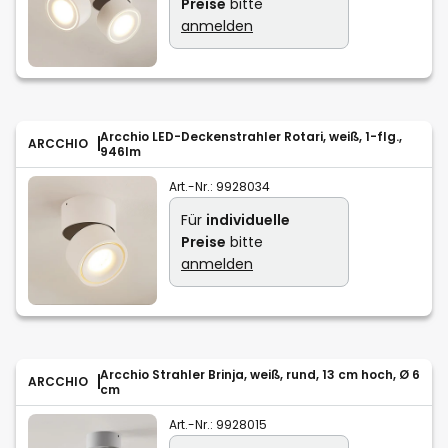
Preise
bitte
anmelden
Arcchio LED-Deckenstrahler Rotari, weiß, 1-flg.,
ARCCHIO
946lm
Art.-Nr.:
9928034
Für
individuelle
Preise
bitte
anmelden
Arcchio Strahler Brinja, weiß, rund, 13 cm hoch, Ø 6
ARCCHIO
cm
Art.-Nr.:
9928015