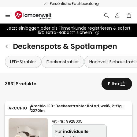
Zum
Persönliche Fachberatung
Inhalt
springen
Jetzt einloggen oder als Firmenkunde registrieren & sofort
15% Extra-Rabatt* sichern
Deckenspots & Spotlampen
LED-Strahler
Deckenstrahler
Hochvolt Einbaustrahl
3931 Produkte
Filter
Arcchio LED-Deckenstrahler Rotari, weiß, 2-flg.,
ARCCHIO
2270lm
Art.-Nr.:
9928035
Für
individuelle