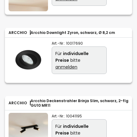
ARCCHIO
Arcchio Downlight Zyron, schwarz, Ø 8,2 cm
Art.-Nr.:
10017690
Für
individuelle
Preise
bitte
anmelden
Arcchio Deckenstrahler Brinja Slim, schwarz, 2-flg
ARCCHIO
GU10 MR11
Art.-Nr.:
10041195
Für
individuelle
Preise
bitte