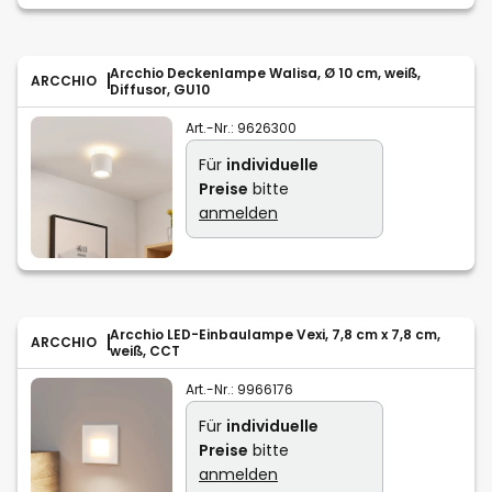
Arcchio Deckenlampe Walisa, Ø 10 cm, weiß,
ARCCHIO
Diffusor, GU10
Art.-Nr.:
9626300
Für
individuelle
Preise
bitte
anmelden
Arcchio LED-Einbaulampe Vexi, 7,8 cm x 7,8 cm,
ARCCHIO
weiß, CCT
Art.-Nr.:
9966176
Für
individuelle
Preise
bitte
anmelden