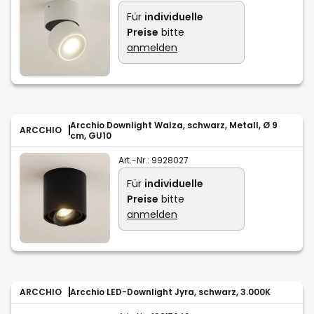
Für
individuelle
Preise
bitte
anmelden
Arcchio Downlight Walza, schwarz, Metall, Ø 9
ARCCHIO
cm, GU10
Art.-Nr.:
9928027
Für
individuelle
Preise
bitte
anmelden
ARCCHIO
Arcchio LED-Downlight Jyra, schwarz, 3.000K