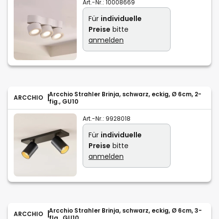
Art.-Nr.:
10008669
Für
individuelle
Preise
bitte
anmelden
Arcchio Strahler Brinja, schwarz, eckig, Ø 6cm, 2-
ARCCHIO
fig., GU10
Art.-Nr.:
9928018
Für
individuelle
Preise
bitte
anmelden
Arcchio Strahler Brinja, schwarz, eckig, Ø 6cm, 3-
ARCCHIO
flg., GU10