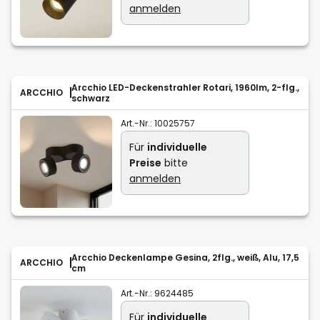
anmelden
Arcchio LED-Deckenstrahler Rotari, 1960lm, 2-flg.,
ARCCHIO
schwarz
Art.-Nr.:
10025757
Für
individuelle
Preise
bitte
anmelden
Arcchio Deckenlampe Gesina, 2flg., weiß, Alu, 17,5
ARCCHIO
cm
Art.-Nr.:
9624485
Für
individuelle