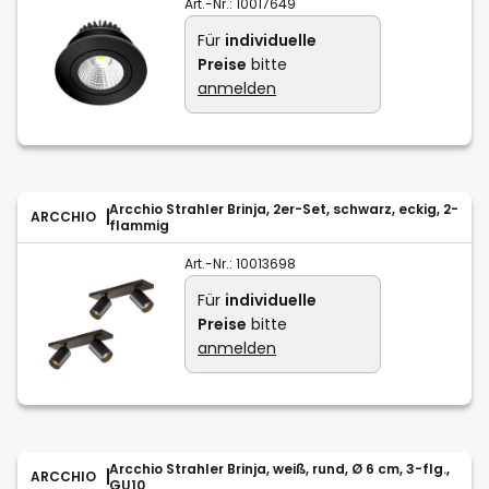
Art.-Nr.:
10017649
Für
individuelle
Preise
bitte
anmelden
Arcchio Strahler Brinja, 2er-Set, schwarz, eckig, 2-
ARCCHIO
flammig
Art.-Nr.:
10013698
Für
individuelle
Preise
bitte
anmelden
Arcchio Strahler Brinja, weiß, rund, Ø 6 cm, 3-flg.,
ARCCHIO
GU10