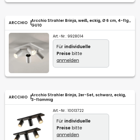
Arcchio Strahler Brinja, weiß, eckig, Ø 6 cm, 4-flg.,
ARCCHIO
GU10
Art.-Nr.:
9928014
Für
individuelle
Preise
bitte
anmelden
Arcchio Strahler Brinja, 2er-Set, schwarz, eckig,
ARCCHIO
3-flammig
Art.-Nr.:
10013722
Für
individuelle
Preise
bitte
anmelden