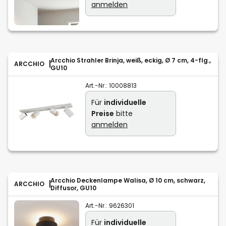
anmelden
Arcchio Strahler Brinja, weiß, eckig, Ø 7 cm, 4-flg.,
ARCCHIO
GU10
Art.-Nr.:
10008813
Für
individuelle
Preise
bitte
anmelden
Arcchio Deckenlampe Walisa, Ø 10 cm, schwarz,
ARCCHIO
Diffusor, GU10
Art.-Nr.:
9626301
Für
individuelle