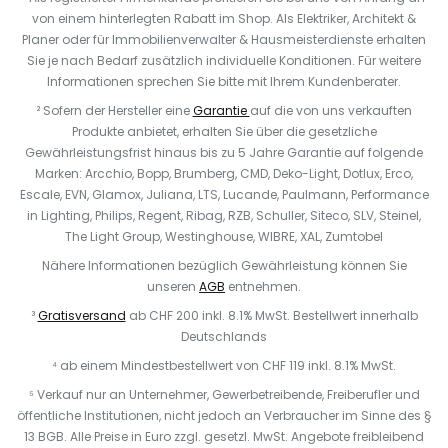
von einem hinterlegten Rabatt im Shop. Als Elektriker, Architekt &
Planer oder für Immobilienverwalter & Hausmeisterdienste erhalten
Sie je nach Bedarf zusätzlich individuelle Konditionen. Für weitere
Informationen sprechen Sie bitte mit Ihrem Kundenberater.
² Sofern der Hersteller eine
Garantie
auf die von uns verkauften
Produkte anbietet, erhalten Sie über die gesetzliche
Gewährleistungsfrist hinaus bis zu 5 Jahre Garantie auf folgende
Marken: Arcchio, Bopp, Brumberg, CMD, Deko-Light, Dotlux, Erco,
Escale, EVN, Glamox, Juliana, LTS, Lucande, Paulmann, Performance
in Lighting, Philips, Regent, Ribag, RZB, Schuller, Siteco, SLV, Steinel,
The Light Group, Westinghouse, WIBRE, XAL, Zumtobel
Nähere Informationen bezüglich Gewährleistung können Sie
unseren
AGB
entnehmen.
³
Gratisversand
ab CHF 200 inkl. 8.1% MwSt. Bestellwert innerhalb
Deutschlands
⁴ ab einem Mindestbestellwert von CHF 119 inkl. 8.1% MwSt.
⁵ Verkauf nur an Unternehmer, Gewerbetreibende, Freiberufler und
öffentliche Institutionen, nicht jedoch an Verbraucher im Sinne des §
13 BGB. Alle Preise in Euro zzgl. gesetzl. MwSt. Angebote freibleibend