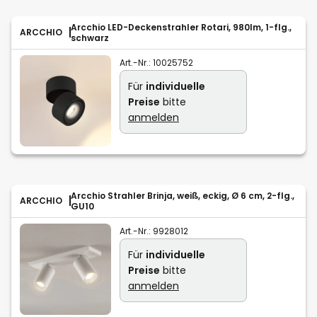
Arcchio LED-Deckenstrahler Rotari, 980lm, 1-flg.,
ARCCHIO
schwarz
Art.-Nr.:
10025752
Für
individuelle
Preise
bitte
anmelden
Arcchio Strahler Brinja, weiß, eckig, Ø 6 cm, 2-flg.,
ARCCHIO
GU10
Art.-Nr.:
9928012
Für
individuelle
Preise
bitte
anmelden