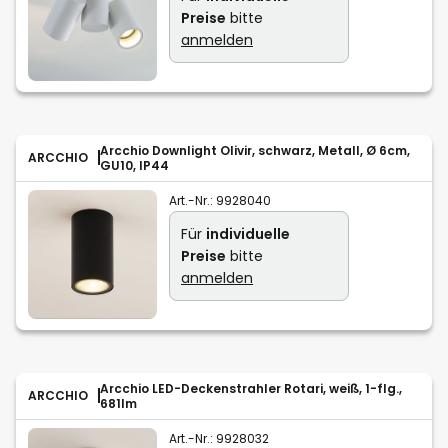
Preise
bitte
anmelden
Arcchio Downlight Olivir, schwarz, Metall, Ø 6cm,
ARCCHIO
GU10, IP44
Art.-Nr.:
9928040
Für
individuelle
Preise
bitte
anmelden
Arcchio LED-Deckenstrahler Rotari, weiß, 1-flg.,
ARCCHIO
681lm
Art.-Nr.:
9928032