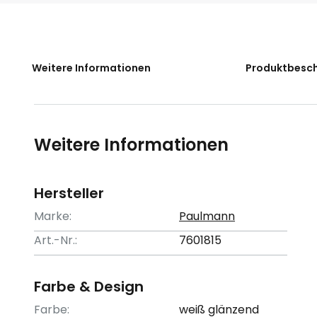
der
Bildgalerie
springen
Weitere Informationen
Produktbesc
Weitere Informationen
Hersteller
Marke:
Paulmann
Art.-Nr.:
7601815
Farbe & Design
Farbe:
weiß glänzend