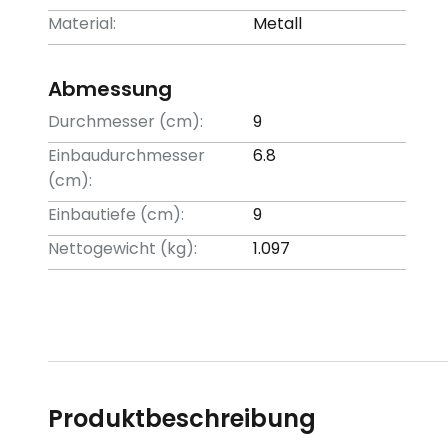
Material:
Metall
Abmessung
Durchmesser (cm):
9
Einbaudurchmesser
6.8
(cm):
Einbautiefe (cm):
9
Nettogewicht (kg):
1.097
Produktbeschreibung