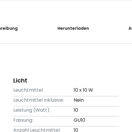
hreibung
Herunterladen
A
Licht
Leuchtmittel:
10 x 10 W
Leuchtmittel inklusive:
Nein
Leistung (Watt):
10
Fassung:
GU10
Anzahl Leuchtmittel:
10