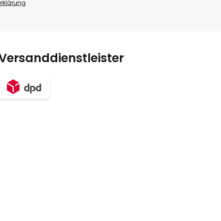
rklärung
.
Versanddienstleister