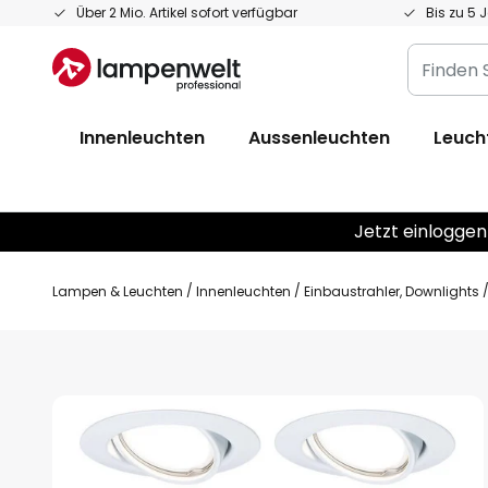
Zum
Über 2 Mio. Artikel sofort verfügbar
Bis zu 5 
Inhalt
Finden
springen
Sie
Ihre
Innenleuchten
Aussenleuchten
Leuch
Leuchte...
Jetzt einloggen
Lampen & Leuchten
Innenleuchten
Einbaustrahler, Downlights
Zum
Ende
der