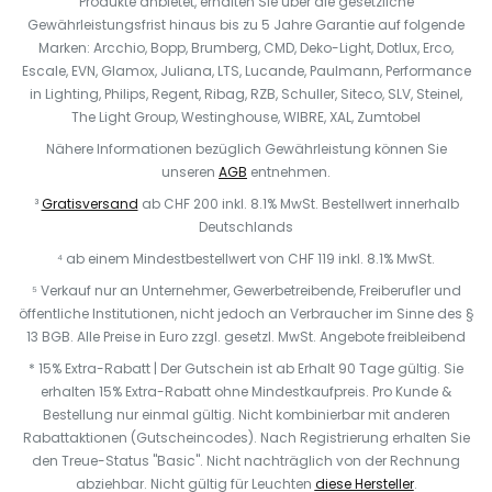
Produkte anbietet, erhalten Sie über die gesetzliche
Gewährleistungsfrist hinaus bis zu 5 Jahre Garantie auf folgende
Marken: Arcchio, Bopp, Brumberg, CMD, Deko-Light, Dotlux, Erco,
Escale, EVN, Glamox, Juliana, LTS, Lucande, Paulmann, Performance
in Lighting, Philips, Regent, Ribag, RZB, Schuller, Siteco, SLV, Steinel,
The Light Group, Westinghouse, WIBRE, XAL, Zumtobel
Nähere Informationen bezüglich Gewährleistung können Sie
unseren
AGB
entnehmen.
³
Gratisversand
ab CHF 200 inkl. 8.1% MwSt. Bestellwert innerhalb
Deutschlands
⁴ ab einem Mindestbestellwert von CHF 119 inkl. 8.1% MwSt.
⁵ Verkauf nur an Unternehmer, Gewerbetreibende, Freiberufler und
öffentliche Institutionen, nicht jedoch an Verbraucher im Sinne des §
13 BGB. Alle Preise in Euro zzgl. gesetzl. MwSt. Angebote freibleibend
* 15% Extra-Rabatt | Der Gutschein ist ab Erhalt 90 Tage gültig. Sie
erhalten 15% Extra-Rabatt ohne Mindestkaufpreis. Pro Kunde &
Bestellung nur einmal gültig. Nicht kombinierbar mit anderen
Rabattaktionen (Gutscheincodes). Nach Registrierung erhalten Sie
den Treue-Status "Basic". Nicht nachträglich von der Rechnung
abziehbar. N
icht gültig für Leuchten
diese Hersteller
.