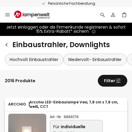
Zum
Persönliche Fachberatung
Inhalt
springen
Jetzt einloggen oder als Firmenkunde registrieren & sofort
15% Extra-Rabatt* sichern
Einbaustrahler, Downlights
Hochvolt Einbaustrahler
Niedervolt- Einbaustrahler
2016 Produkte
Filter
Arcchio LED-Einbaulampe Vexi, 7,8 cm x 7,8 cm,
ARCCHIO
weiß, CCT
Art.-Nr.:
9966176
Für
individuelle