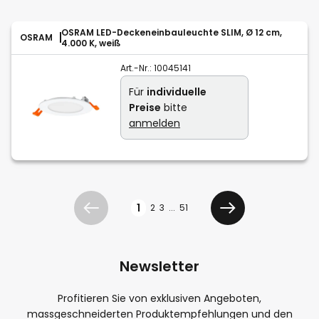
OSRAM LED-Deckeneinbauleuchte SLIM, Ø 12 cm,
OSRAM
4.000 K, weiß
Art.-Nr.:
10045141
Für
individuelle
Preise
bitte
anmelden
Seite
1
2
3
...
51
Zurück
Weiter
Newsletter
Profitieren Sie von exklusiven Angeboten,
massgeschneiderten Produktempfehlungen und den