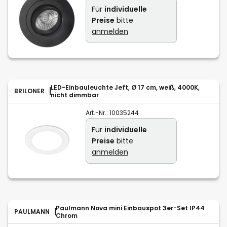
Für
individuelle
Preise
bitte
anmelden
LED-Einbauleuchte Jeft, Ø 17 cm, weiß, 4000K,
BRILONER
nicht dimmbar
Art.-Nr.:
10035244
Für
individuelle
Preise
bitte
anmelden
Paulmann Nova mini Einbauspot 3er-Set IP44
PAULMANN
Chrom