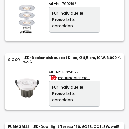
Art.-Nr.:
7602192
Für
individuelle
Preise
bitte
anmelden
LED-Deckeneinbauspot Diled, Ø 8,5 cm, 10 W, 3.000 K,
SIGOR
weiß
Art.-Nr.:
10024572
Produktdatenblatt
Für
individuelle
Preise
bitte
anmelden
FUMAGALLI
LED-Downlight Teresa 160, GX53, CCT, 3W, weiß