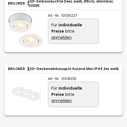
LED-Einbauleuchte Desi, weiß, Ø9cm, dimmbar,
BRILONER
3000K
Art.-Nr.:
10035227
Für
individuelle
Preise
bitte
anmelden
BRILONER
LED-Deckeneinbauspot Kulana Mini IP44 3er weiß
Art.-Nr.:
10018235
Für
individuelle
Preise
bitte
anmelden