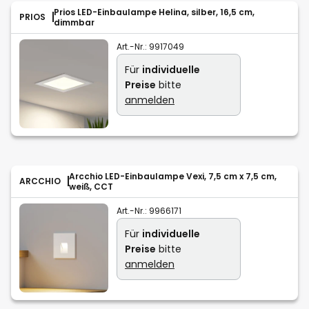
Prios LED-Einbaulampe Helina, silber, 16,5 cm,
PRIOS
dimmbar
Art.-Nr.:
9917049
Für
individuelle
Preise
bitte
anmelden
Arcchio LED-Einbaulampe Vexi, 7,5 cm x 7,5 cm,
ARCCHIO
weiß, CCT
Art.-Nr.:
9966171
Für
individuelle
Preise
bitte
anmelden