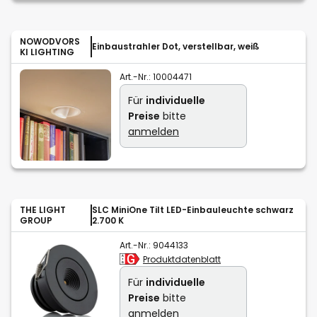
NOWODVORS
Einbaustrahler Dot, verstellbar, weiß
KI LIGHTING
Art.-Nr.:
10004471
Für
individuelle
Preise
bitte
anmelden
THE LIGHT
SLC MiniOne Tilt LED-Einbauleuchte schwarz
GROUP
2.700 K
Art.-Nr.:
9044133
Produktdatenblatt
Für
individuelle
Preise
bitte
anmelden