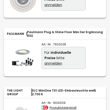
anmelden
Paulmann Plug & Shine Floor Mini 3er Ergänzung
PAULMANN
830
Art.-Nr.:
7602028
Für
individuelle
Preise
bitte
anmelden
THE LIGHT
SLC MiniOne Tilt LED-Einbauleuchte weiß
GROUP
2.700 K
Art.-Nr.:
9044129
Produktdatenblatt