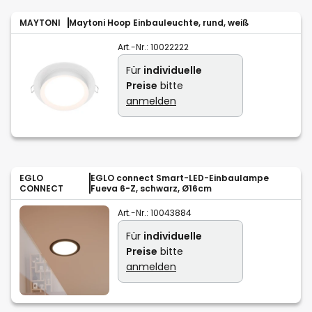
MAYTONI
Maytoni Hoop Einbauleuchte, rund, weiß
Art.-Nr.:
10022222
Für
individuelle
Preise
bitte
anmelden
EGLO
EGLO connect Smart-LED-Einbaulampe
CONNECT
Fueva 6-Z, schwarz, Ø16cm
Art.-Nr.:
10043884
Für
individuelle
Preise
bitte
anmelden