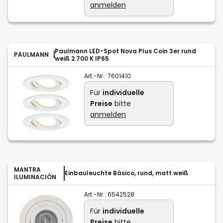
anmelden
Paulmann LED-Spot Nova Plus Coin 3er rund
PAULMANN
weiß 2.700 K IP65
Art.-Nr.:
7601410
Für
individuelle
Preise
bitte
anmelden
MANTRA
Einbauleuchte Básico, rund, matt weiß
ILUMINACIÓN
Art.-Nr.:
6542528
Für
individuelle
Preise
bitte