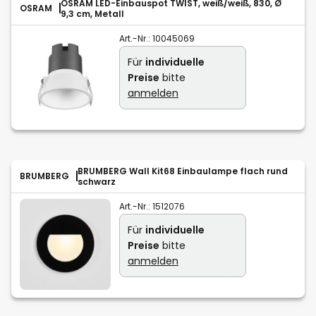
OSRAM LED-Einbauspot TWIST, weiß/weiß, 830, Ø
OSRAM
9,3 cm, Metall
Art.-Nr.:
10045069
Für
individuelle
Preise
bitte
anmelden
BRUMBERG Wall Kit68 Einbaulampe flach rund
BRUMBERG
schwarz
Art.-Nr.:
1512076
Für
individuelle
Preise
bitte
anmelden