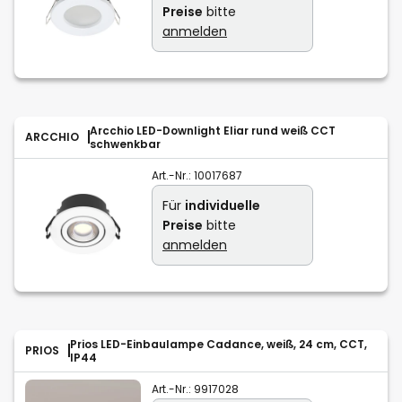
Preise
bitte
anmelden
Arcchio LED-Downlight Eliar rund weiß CCT
ARCCHIO
schwenkbar
Art.-Nr.:
10017687
Für
individuelle
Preise
bitte
anmelden
Prios LED-Einbaulampe Cadance, weiß, 24 cm, CCT,
PRIOS
IP44
Art.-Nr.:
9917028