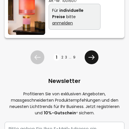
Art.-Nr.:
10015017
Für
individuelle
Preise
bitte
anmelden
Seite
1
2
3
...
9
Zurück
Weiter
Newsletter
Profitieren Sie von exklusiven Angeboten,
massgeschneiderten Produktempfehlungen und den
neuesten Lichttrends für Ihr Business. Jetzt registrieren
und
10%-Gutschein
⁴ sichern.