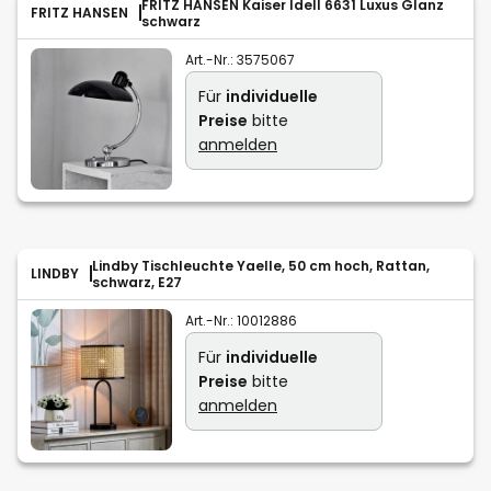
FRITZ HANSEN Kaiser Idell 6631 Luxus Glanz
FRITZ HANSEN
schwarz
Art.-Nr.:
3575067
Für
individuelle
Preise
bitte
anmelden
Lindby Tischleuchte Yaelle, 50 cm hoch, Rattan,
LINDBY
schwarz, E27
Art.-Nr.:
10012886
Für
individuelle
Preise
bitte
anmelden