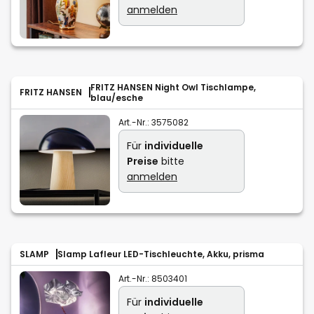
anmelden
FRITZ HANSEN Night Owl Tischlampe,
FRITZ HANSEN
blau/esche
Art.-Nr.:
3575082
Für
individuelle
Preise
bitte
anmelden
SLAMP
Slamp Lafleur LED-Tischleuchte, Akku, prisma
Art.-Nr.:
8503401
Für
individuelle