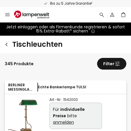
Zum
Bis zu 5 Jahre Garantie²
Inhalt
springen
Jetzt einloggen oder als Firmenkunde registrieren & sofort
15% Extra-Rabatt* sichern
Tischleuchten
345 Produkte
Filter
BERLINER
Echte Bankerlampe TULSI
MESSINGLAM
PEN
Art.-Nr.:
1542003
Für
individuelle
Preise
bitte
anmelden