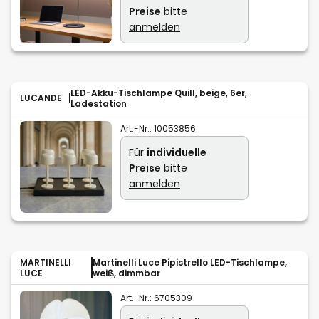
Preise
bitte
anmelden
LED-Akku-Tischlampe Quill, beige, 6er,
LUCANDE
Ladestation
Art.-Nr.:
10053856
Für
individuelle
Preise
bitte
anmelden
MARTINELLI
Martinelli Luce Pipistrello LED-Tischlampe,
LUCE
weiß, dimmbar
Art.-Nr.:
6705309