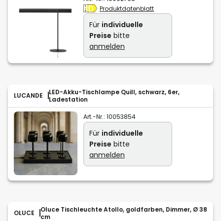
Produktdatenblatt
Für
individuelle
Preise
bitte
anmelden
LED-Akku-Tischlampe Quill, schwarz, 6er,
LUCANDE
Ladestation
Art.-Nr.:
10053854
Für
individuelle
Preise
bitte
anmelden
Oluce Tischleuchte Atollo, goldfarben, Dimmer, Ø 38
OLUCE
cm