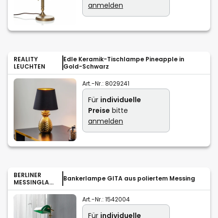
anmelden
REALITY
Edle Keramik-Tischlampe Pineapple in
LEUCHTEN
Gold-Schwarz
Art.-Nr.:
8029241
Für
individuelle
Preise
bitte
anmelden
BERLINER
Bankerlampe GITA aus poliertem Messing
MESSINGLAM
PEN
Art.-Nr.:
1542004
Für
individuelle