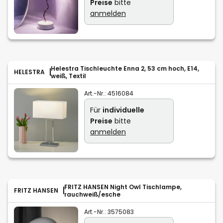
Preise
bitte
anmelden
Helestra Tischleuchte Enna 2, 53 cm hoch, E14,
HELESTRA
weiß, Textil
Art.-Nr.:
4516084
Für
individuelle
Preise
bitte
anmelden
FRITZ HANSEN Night Owl Tischlampe,
FRITZ HANSEN
rauchweiß/esche
Art.-Nr.:
3575083