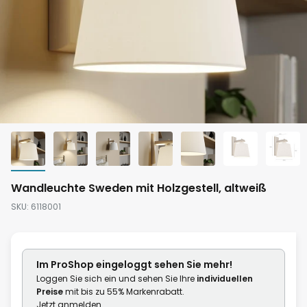
Zum
Wandleuchte Sweden mit Holzgestell, altweiß
Anfang
SKU
6118001
der
Bildgalerie
springen
Im ProShop
eingeloggt
sehen Sie mehr!
Loggen Sie sich ein und sehen Sie Ihre
individuellen
Preise
mit bis zu 55% Markenrabatt.
Jetzt anmelden