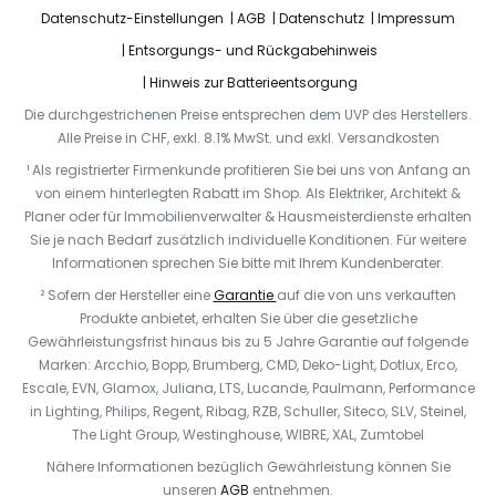
Datenschutz-Einstellungen
AGB
Datenschutz
Impressum
Entsorgungs- und Rückgabehinweis
Hinweis zur Batterieentsorgung
Die durchgestrichenen Preise entsprechen dem UVP des Herstellers.
Alle Preise in CHF, exkl. 8.1% MwSt. und exkl. Versandkosten
¹ Als registrierter Firmenkunde profitieren Sie bei uns von Anfang an
von einem hinterlegten Rabatt im Shop. Als Elektriker, Architekt &
Planer oder für Immobilienverwalter & Hausmeisterdienste erhalten
Sie je nach Bedarf zusätzlich individuelle Konditionen. Für weitere
Informationen sprechen Sie bitte mit Ihrem Kundenberater.
² Sofern der Hersteller eine
Garantie
auf die von uns verkauften
Produkte anbietet, erhalten Sie über die gesetzliche
Gewährleistungsfrist hinaus bis zu 5 Jahre Garantie auf folgende
Marken: Arcchio, Bopp, Brumberg, CMD, Deko-Light, Dotlux, Erco,
Escale, EVN, Glamox, Juliana, LTS, Lucande, Paulmann, Performance
in Lighting, Philips, Regent, Ribag, RZB, Schuller, Siteco, SLV, Steinel,
The Light Group, Westinghouse, WIBRE, XAL, Zumtobel
Nähere Informationen bezüglich Gewährleistung können Sie
unseren
AGB
entnehmen.