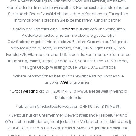
von einem hinterlegten Rabatt im Shop. Als Elektriker, Architekt &
Planer oder für Immobilienverwalter & Hausmeisterdienste erhalten
Sie je nach Bedarf zusätzlich individuelle Konditionen. Für weitere
Informationen sprechen Sie bitte mit Ihrem Kundenberater.
² Sofern der Hersteller eine
Garantie
auf die von uns verkauften
Produkte anbietet, erhalten Sie über die gesetzliche
Gewährleistungsfrist hinaus bis zu 5 Jahre Garantie auf folgende
Marken: Arcchio, Bopp, Brumberg, CMD, Deko-Light, Dotlux, Erco,
Escale, EVN, Glamox, Juliana, LTS, Lucande, Paulmann, Performance
in Lighting, Philips, Regent, Ribag, RZB, Schuller, Siteco, SLV, Steinel,
The Light Group, Westinghouse, WIBRE, XAL, Zumtobel
Nähere Informationen bezüglich Gewährleistung können Sie
unseren
AGB
entnehmen.
³
Gratisversand
ab CHF 200 inkl. 8.1% MwSt. Bestellwert innerhalb
Deutschlands
⁴ ab einem Mindestbestellwert von CHF 119 inkl. 8.1% MwSt.
⁵ Verkauf nur an Unternehmer, Gewerbetreibende, Freiberufler und
öffentliche Institutionen, nicht jedoch an Verbraucher im Sinne des §
13 BGB. Alle Preise in Euro zzgl. gesetzl. MwSt. Angebote freibleibend