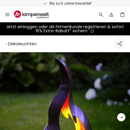
Zum
Bis zu 5 Jahre Garantie²
Inhalt
springen
Jetzt einloggen oder als Firmenkunde registrieren & sofort
15% Extra-Rabatt* sichern
Dekoleuchten
Zum
Ende
der
Bildgalerie
springen