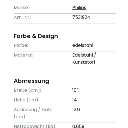
Marke:
Philips
Art.-Nr.:
7531924
Farbe & Design
Farbe:
edelstahl
Material:
Edelstahl /
Kunststoff
Abmessung
Breite (cm):
10.1
Höhe (cm):
14
Ausladung / Tiefe
12.6
(cm):
Nettogewicht (kg):
0.659