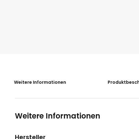
der
Bildgalerie
springen
Weitere Informationen
Produktbesc
Weitere Informationen
Hersteller