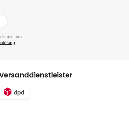
r finden oder
rklärung
.
Versanddienstleister