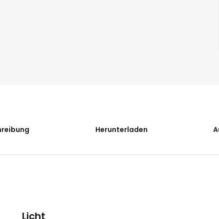
hreibung
Herunterladen
A
Licht