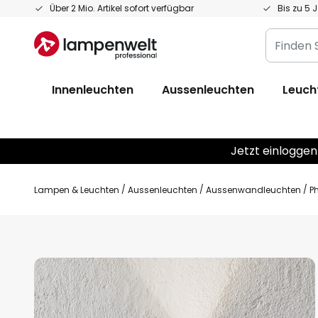
Zum
Über 2 Mio. Artikel sofort verfügbar
Bis zu 5 
Inhalt
Finden
springen
Sie
Ihre
Innenleuchten
Aussenleuchten
Leuch
Leuchte...
Jetzt einloggen
Lampen & Leuchten
Aussenleuchten
Aussenwandleuchten
P
Zum
Ende
der