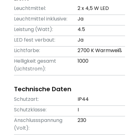
Leuchtmittel:
2 x 4,5 W LED
Leuchtmittel inklusive:
Ja
Leistung (Watt):
4.5
LED fest verbaut:
Ja
Lichtfarbe:
2700 K Warmweiß
Helligkeit gesamt
1000
(Lichtstrom):
Technische Daten
Schutzart:
IP44
Schutzklasse:
I
Anschlussspannung
230
(Volt):