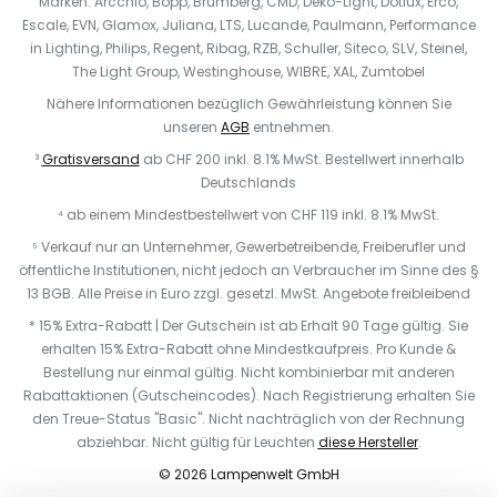
Marken: Arcchio, Bopp, Brumberg, CMD, Deko-Light, Dotlux, Erco,
Escale, EVN, Glamox, Juliana, LTS, Lucande, Paulmann, Performance
in Lighting, Philips, Regent, Ribag, RZB, Schuller, Siteco, SLV, Steinel,
The Light Group, Westinghouse, WIBRE, XAL, Zumtobel
Nähere Informationen bezüglich Gewährleistung können Sie
unseren
AGB
entnehmen.
³
Gratisversand
ab CHF 200 inkl. 8.1% MwSt. Bestellwert innerhalb
Deutschlands
⁴ ab einem Mindestbestellwert von CHF 119 inkl. 8.1% MwSt.
⁵ Verkauf nur an Unternehmer, Gewerbetreibende, Freiberufler und
öffentliche Institutionen, nicht jedoch an Verbraucher im Sinne des §
13 BGB. Alle Preise in Euro zzgl. gesetzl. MwSt. Angebote freibleibend
* 15% Extra-Rabatt | Der Gutschein ist ab Erhalt 90 Tage gültig. Sie
erhalten 15% Extra-Rabatt ohne Mindestkaufpreis. Pro Kunde &
Bestellung nur einmal gültig. Nicht kombinierbar mit anderen
Rabattaktionen (Gutscheincodes). Nach Registrierung erhalten Sie
den Treue-Status "Basic". Nicht nachträglich von der Rechnung
abziehbar. N
icht gültig für Leuchten
diese Hersteller
.
© 2026 Lampenwelt GmbH