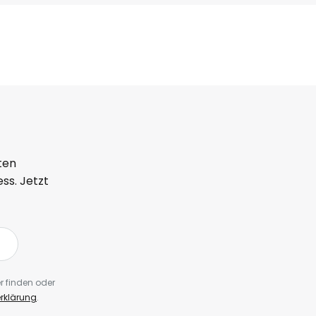
ten
ss. Jetzt
r finden oder
rklärung
.