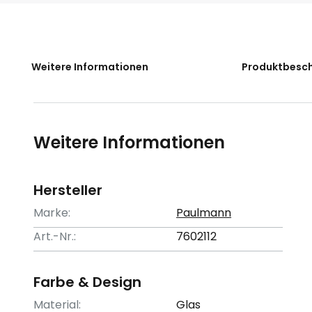
der
Bildgalerie
springen
Weitere Informationen
Produktbesc
Weitere Informationen
Hersteller
Marke:
Paulmann
Art.-Nr.:
7602112
Farbe & Design
Material:
Glas