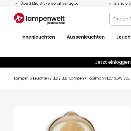
Zum
Über 2 Mio. Artikel sofort verfügbar
Bis zu 5 
Inhalt
Finden
springen
Sie
Ihre
Innenleuchten
Aussenleuchten
Leuch
Leuchte...
Jetzt einloggen
Lampen & Leuchten
LED
LED-Lampen
Paulmann E27 6,5W 825
Zum
Ende
der