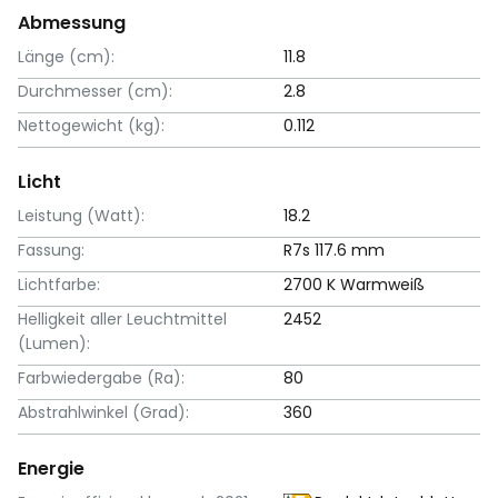
Abmessung
Länge (cm):
11.8
Durchmesser (cm):
2.8
Nettogewicht (kg):
0.112
Licht
Leistung (Watt):
18.2
Fassung:
R7s 117.6 mm
Lichtfarbe:
2700 K Warmweiß
Helligkeit aller Leuchtmittel
2452
(Lumen):
Farbwiedergabe (Ra):
80
Abstrahlwinkel (Grad):
360
Energie