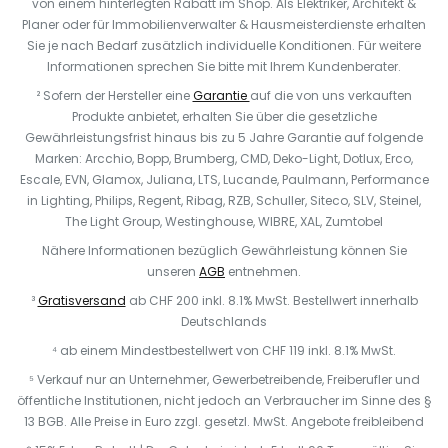
von einem hinterlegten Rabatt im Shop. Als Elektriker, Architekt &
Planer oder für Immobilienverwalter & Hausmeisterdienste erhalten
Sie je nach Bedarf zusätzlich individuelle Konditionen. Für weitere
Informationen sprechen Sie bitte mit Ihrem Kundenberater.
² Sofern der Hersteller eine
Garantie
auf die von uns verkauften
Produkte anbietet, erhalten Sie über die gesetzliche
Gewährleistungsfrist hinaus bis zu 5 Jahre Garantie auf folgende
Marken: Arcchio, Bopp, Brumberg, CMD, Deko-Light, Dotlux, Erco,
Escale, EVN, Glamox, Juliana, LTS, Lucande, Paulmann, Performance
in Lighting, Philips, Regent, Ribag, RZB, Schuller, Siteco, SLV, Steinel,
The Light Group, Westinghouse, WIBRE, XAL, Zumtobel
Nähere Informationen bezüglich Gewährleistung können Sie
unseren
AGB
entnehmen.
³
Gratisversand
ab CHF 200 inkl. 8.1% MwSt. Bestellwert innerhalb
Deutschlands
⁴ ab einem Mindestbestellwert von CHF 119 inkl. 8.1% MwSt.
⁵ Verkauf nur an Unternehmer, Gewerbetreibende, Freiberufler und
öffentliche Institutionen, nicht jedoch an Verbraucher im Sinne des §
13 BGB. Alle Preise in Euro zzgl. gesetzl. MwSt. Angebote freibleibend