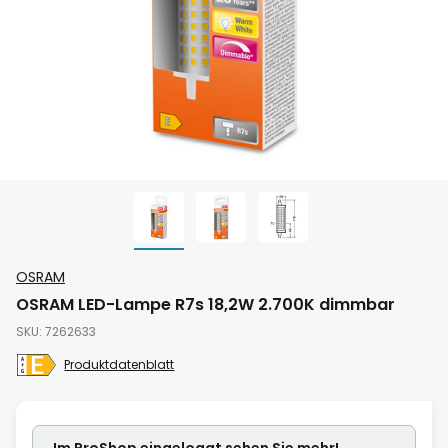
Zum
OSRAM
Anfang
OSRAM LED-Lampe R7s 18,2W 2.700K dimmbar
der
SKU
7262633
Bildgalerie
springen
Produktdatenblatt
Im ProShop
eingeloggt
sehen Sie mehr!