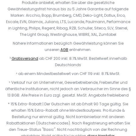
Produkte anbietet, erhalten Sie über die gesetzliche
Gewährleistungsfrist hinaus bis zu 5 Jahre Garantie auf folgende
Marken: Arcchio, Bopp, Brumberg, CMD, Deko-Light, Dotlux, Erco,
Escale, EVN, Glamox, Juliana, LTS, Lucande, Paulmann, Performance
in Lighting, Philips, Regent, Ribag, RZB, Schuller, Siteco, SLV, Steinel,
The Light Group, Westinghouse, WIBRE, XAL, Zumtobel
Nähere Informationen bezüglich Gewährleistung können Sie
unseren
AGB
entnehmen.
³
Gratisversand
ab CHF 200 inkl. 8.1% MwSt. Bestellwert innerhalb
Deutschlands
⁴ ab einem Mindestbestellwert von CHF 119 inkl. 8.1% MwSt.
⁵ Verkauf nur an Unternehmer, Gewerbetreibende, Freiberufler und
öffentliche Institutionen, nicht jedoch an Verbraucher im Sinne des §
13 BGB. Alle Preise in Euro zzgl. gesetzl. MwSt. Angebote freibleibend
* 15% Extra-Rabatt | Der Gutschein ist ab Erhalt 90 Tage gültig. Sie
erhalten 15% Extra-Rabatt ohne Mindestkaufpreis. Pro Kunde &
Bestellung nur einmal gültig. Nicht kombinierbar mit anderen
Rabattaktionen (Gutscheincodes). Nach Registrierung erhalten Sie
den Treue-Status "Basic". Nicht nachträglich von der Rechnung
abziehbar. N
icht gültig für Leuchten
diese Hersteller
.