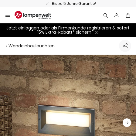
Zum
Bis zu 5 Jahre Garantie²
Inhalt
springen
Jetzt einloggen oder als Firmenkunde registrieren & sofort
15% Extra-Rabatt* sichern
Wandeinbauleuchten
Zum
Ende
der
Bildgalerie
springen