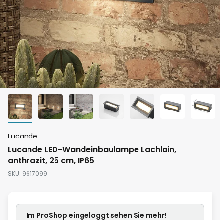
Zum
Lucande
Anfang
Lucande LED-Wandeinbaulampe Lachlain,
der
anthrazit, 25 cm, IP65
Bildgalerie
SKU
9617099
springen
Im ProShop
eingeloggt
sehen Sie mehr!