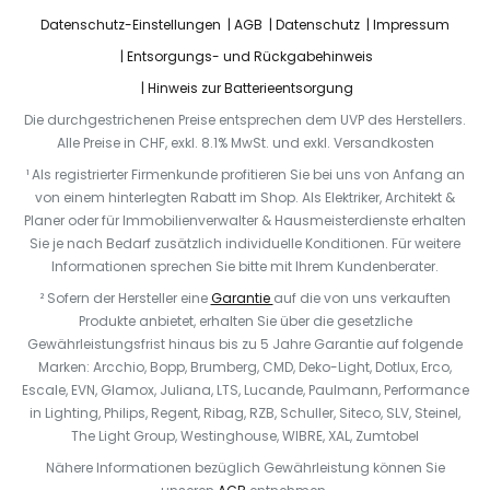
Datenschutz-Einstellungen
AGB
Datenschutz
Impressum
Entsorgungs- und Rückgabehinweis
Hinweis zur Batterieentsorgung
Die durchgestrichenen Preise entsprechen dem UVP des Herstellers.
Alle Preise in CHF, exkl. 8.1% MwSt. und exkl. Versandkosten
¹ Als registrierter Firmenkunde profitieren Sie bei uns von Anfang an
von einem hinterlegten Rabatt im Shop. Als Elektriker, Architekt &
Planer oder für Immobilienverwalter & Hausmeisterdienste erhalten
Sie je nach Bedarf zusätzlich individuelle Konditionen. Für weitere
Informationen sprechen Sie bitte mit Ihrem Kundenberater.
² Sofern der Hersteller eine
Garantie
auf die von uns verkauften
Produkte anbietet, erhalten Sie über die gesetzliche
Gewährleistungsfrist hinaus bis zu 5 Jahre Garantie auf folgende
Marken: Arcchio, Bopp, Brumberg, CMD, Deko-Light, Dotlux, Erco,
Escale, EVN, Glamox, Juliana, LTS, Lucande, Paulmann, Performance
in Lighting, Philips, Regent, Ribag, RZB, Schuller, Siteco, SLV, Steinel,
The Light Group, Westinghouse, WIBRE, XAL, Zumtobel
Nähere Informationen bezüglich Gewährleistung können Sie