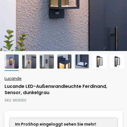
Zum
Lucande
Anfang
Lucande LED-Außenwandleuchte Ferdinand,
der
Sensor, dunkelgrau
Bildgalerie
SKU
9619150
springen
Im ProShop
eingeloggt
sehen Sie mehr!