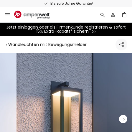
Zum
Bis zu 5 Jahre Garantie²
Inhalt
springen
Jetzt einloggen oder als Firmenkunde registrieren & sofort
15% Extra-Rabatt* sichern
Wandleuchten mit Bewegungsmelder
Zum
Ende
der
Bildgalerie
springen