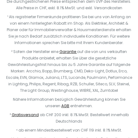
Die durchgestrichenen Preise entsprechen dem UVP des Herstellers.
Alle Preise in CHF, exkl. 8.1% MwSt. und exkl. Versandkosten
¹ Als registrierter Firmenkunde profitieren Sie bei uns von Anfang an
von einem hinterlegten Rabatt im Shop. Als Elektriker, Architekt &
Planer oder für Immobilienverwalter & Hausmeisterdienste erhalten
Sie je nach Bedarf zusätzlich individuelle Konditionen. Für weitere
Informationen sprechen Sie bitte mit Ihrem Kundenberater.
² Sofern der Hersteller eine
Garantie
auf die von uns verkauften
Produkte anbietet, erhalten Sie über die gesetzliche
Gewährleistungsfrist hinaus bis zu 5 Jahre Garantie auf folgende
Marken: Arcchio, Bopp, Brumberg, CMD, Deko-Light, Dotlux, Erco,
Escale, EVN, Glamox, Juliana, LTS, Lucande, Paulmann, Performance
in Lighting, Philips, Regent, Ribag, RZB, Schuller, Siteco, SLV, Steinel,
The Light Group, Westinghouse, WIBRE, XAL, Zumtobel
Nähere Informationen bezüglich Gewährleistung können Sie
unseren
AGB
entnehmen.
³
Gratisversand
ab CHF 200 inkl. 8.1% MwSt. Bestellwert innerhalb
Deutschlands
⁴ ab einem Mindestbestellwert von CHF 119 inkl. 8.1% MwSt.