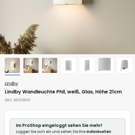
Zum
Lindby
Anfang
Lindby Wandleuchte Phil, weiß, Glas, Höhe 21cm
der
SKU
9620800
Bildgalerie
springen
Im ProShop
eingeloggt
sehen Sie mehr!
Loggen Sie sich ein und sehen Sie Ihre
individuellen