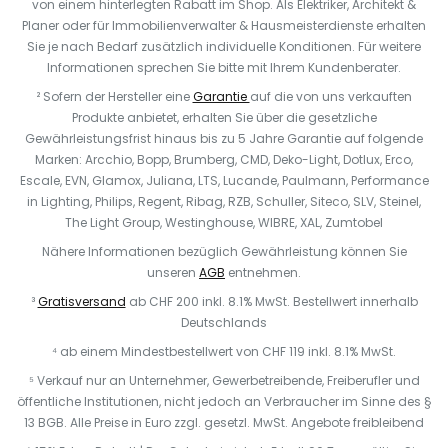
von einem hinterlegten Rabatt im Shop. Als Elektriker, Architekt &
Planer oder für Immobilienverwalter & Hausmeisterdienste erhalten
Sie je nach Bedarf zusätzlich individuelle Konditionen. Für weitere
Informationen sprechen Sie bitte mit Ihrem Kundenberater.
² Sofern der Hersteller eine
Garantie
auf die von uns verkauften
Produkte anbietet, erhalten Sie über die gesetzliche
Gewährleistungsfrist hinaus bis zu 5 Jahre Garantie auf folgende
Marken: Arcchio, Bopp, Brumberg, CMD, Deko-Light, Dotlux, Erco,
Escale, EVN, Glamox, Juliana, LTS, Lucande, Paulmann, Performance
in Lighting, Philips, Regent, Ribag, RZB, Schuller, Siteco, SLV, Steinel,
The Light Group, Westinghouse, WIBRE, XAL, Zumtobel
Nähere Informationen bezüglich Gewährleistung können Sie
unseren
AGB
entnehmen.
³
Gratisversand
ab CHF 200 inkl. 8.1% MwSt. Bestellwert innerhalb
Deutschlands
⁴ ab einem Mindestbestellwert von CHF 119 inkl. 8.1% MwSt.
⁵ Verkauf nur an Unternehmer, Gewerbetreibende, Freiberufler und
öffentliche Institutionen, nicht jedoch an Verbraucher im Sinne des §
13 BGB. Alle Preise in Euro zzgl. gesetzl. MwSt. Angebote freibleibend