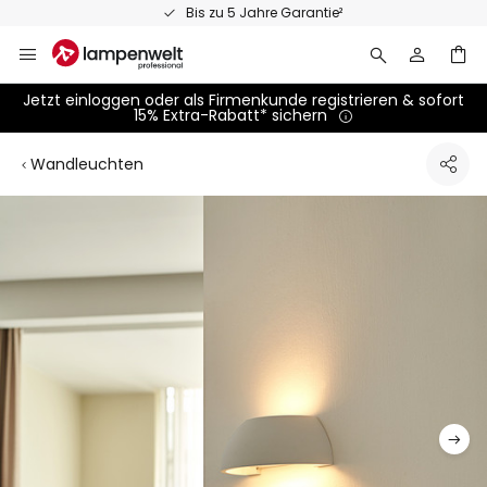
Zum
Bis zu 5 Jahre Garantie²
Inhalt
springen
Jetzt einloggen oder als Firmenkunde registrieren & sofort
15% Extra-Rabatt* sichern
Wandleuchten
Zum
Ende
der
Bildgalerie
springen