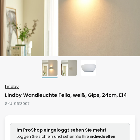
Zum
Lindby
Anfang
Lindby Wandleuchte Felia, weiß, Gips, 24cm, E14
der
SKU
9613007
Bildgalerie
springen
Im ProShop
eingeloggt
sehen Sie mehr!
Loggen Sie sich ein und sehen Sie Ihre
individuellen