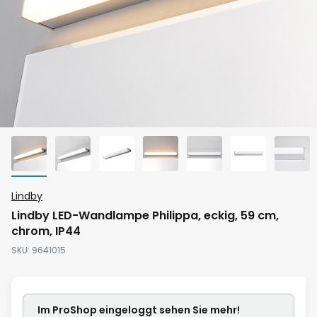
Zum
Lindby
Anfang
Lindby LED-Wandlampe Philippa, eckig, 59 cm,
der
chrom, IP44
Bildgalerie
SKU
9641015
springen
Im ProShop
eingeloggt
sehen Sie mehr!