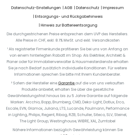
Datenschutz-Einstellungen
AGB
Datenschutz
Impressum
Entsorgungs- und Rückgabehinweis
Hinweis zur Batterieentsorgung
Die durchgestrichenen Preise entsprechen dem UVP des Herstellers.
Alle Preise in CHF, exkl. 8.1% MwSt. und exkl. Versandkosten
¹ Als registrierter Firmenkunde profitieren Sie bei uns von Anfang an
von einem hinterlegten Rabatt im Shop. Als Elektriker, Architekt &
Planer oder für Immobilienverwalter & Hausmeisterdienste erhalten
Sie je nach Bedarf zusätzlich individuelle Konditionen. Für weitere
Informationen sprechen Sie bitte mit Ihrem Kundenberater.
² Sofern der Hersteller eine
Garantie
auf die von uns verkauften
Produkte anbietet, erhalten Sie über die gesetzliche
Gewährleistungsfrist hinaus bis zu 5 Jahre Garantie auf folgende
Marken: Arcchio, Bopp, Brumberg, CMD, Deko-Light, Dotlux, Erco,
Escale, EVN, Glamox, Juliana, LTS, Lucande, Paulmann, Performance
in Lighting, Philips, Regent, Ribag, RZB, Schuller, Siteco, SLV, Steinel,
The Light Group, Westinghouse, WIBRE, XAL, Zumtobel
Nähere Informationen bezüglich Gewährleistung können Sie