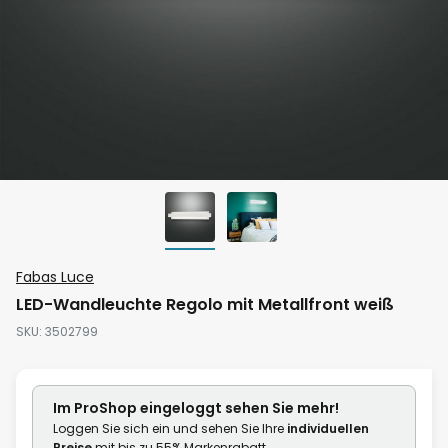
Zum
Fabas Luce
Anfang
LED-Wandleuchte Regolo mit Metallfront weiß
der
SKU
3502799
Bildgalerie
springen
Im ProShop
eingeloggt
sehen Sie mehr!
Loggen Sie sich ein und sehen Sie Ihre
individuellen
Preise
mit bis zu 55% Markenrabatt.