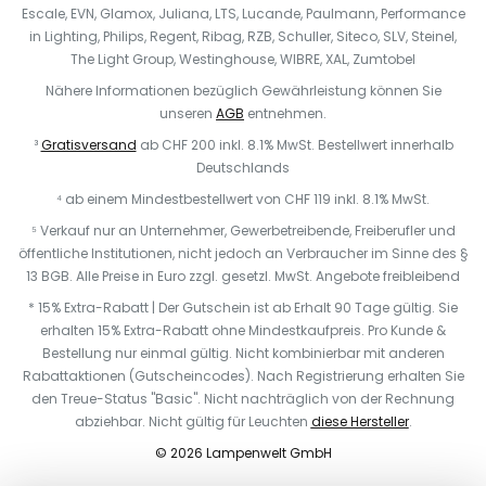
Escale, EVN, Glamox, Juliana, LTS, Lucande, Paulmann, Performance
in Lighting, Philips, Regent, Ribag, RZB, Schuller, Siteco, SLV, Steinel,
The Light Group, Westinghouse, WIBRE, XAL, Zumtobel
Nähere Informationen bezüglich Gewährleistung können Sie
unseren
AGB
entnehmen.
³
Gratisversand
ab CHF 200 inkl. 8.1% MwSt. Bestellwert innerhalb
Deutschlands
⁴ ab einem Mindestbestellwert von CHF 119 inkl. 8.1% MwSt.
⁵ Verkauf nur an Unternehmer, Gewerbetreibende, Freiberufler und
öffentliche Institutionen, nicht jedoch an Verbraucher im Sinne des §
13 BGB. Alle Preise in Euro zzgl. gesetzl. MwSt. Angebote freibleibend
* 15% Extra-Rabatt | Der Gutschein ist ab Erhalt 90 Tage gültig. Sie
erhalten 15% Extra-Rabatt ohne Mindestkaufpreis. Pro Kunde &
Bestellung nur einmal gültig. Nicht kombinierbar mit anderen
Rabattaktionen (Gutscheincodes). Nach Registrierung erhalten Sie
den Treue-Status "Basic". Nicht nachträglich von der Rechnung
abziehbar. N
icht gültig für Leuchten
diese Hersteller
.
© 2026 Lampenwelt GmbH